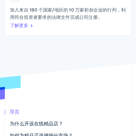
Boost
Stripe Sigma
产品路线图
SaaS
支付成功率优
自定义报告
Sessions 年度大会
加入来自 180 个国家/地区的 10 万家初创企业的行列，利
化
Data Pipeline
招聘
用符合投资者要求的法律文件完成公司注册。
数据同步
Link
资讯中心
加速结账
资源
了解更多
Stripe Press
按行业
应用集成
AI 企业
代码示例
创作者经济
开发者博客
联系
更多
游戏
API 状态
Product roadmap
酒店、旅游与休闲
联系销售
了解未来规划
保险
成为合作伙伴
媒体与娱乐
Radar
非营利组织
欺诈防范
专业服务
Atlas
公共部门
初创企业注册
零售
Climate
碳移除
导言
生态系统
为什么开设在线精品店？
合作伙伴
Stripe App Marketplace
灵活
如何为精品店选择细分市场？