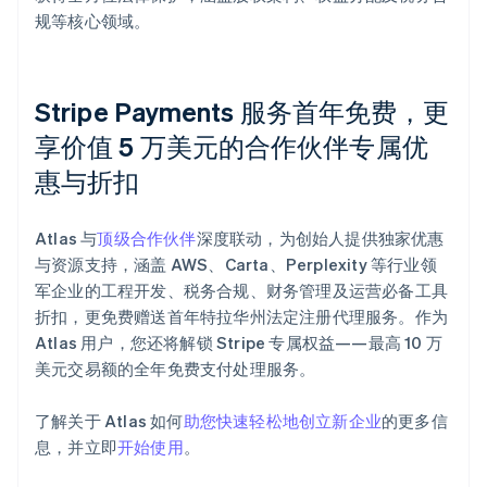
规等核心领域。
Stripe Payments 服务首年免费，更
享价值 5 万美元的合作伙伴专属优
惠与折扣
阿联酋
English
爱尔兰
Atlas 与
顶级合作伙伴
深度联动，为创始人提供独家优惠
English
爱沙尼亚
与资源支持，涵盖 AWS、Carta、Perplexity 等行业领
English
军企业的工程开发、税务合规、财务管理及运营必备工具
奥地利
折扣，更免费赠送首年特拉华州法定注册代理服务。作为
Deutsch
English
Atlas 用户，您还将解锁 Stripe 专属权益——最高 10 万
澳大利亚
美元交易额的全年免费支付处理服务。
English
巴西
Português
English
了解关于 Atlas 如何
助您快速轻松地创立新企业
的更多信
保加利亚
息，并立即
开始使用
。
English
比利时