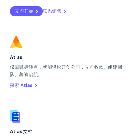
Svenska
English
瑞士
立即开始
联系销售
Deutsch
Français
Italiano
English
塞浦路斯
English
斯洛伐克
English
斯洛文尼亚
English
Italiano
Atlas
泰国
ไทย
English
仅需鼠标轻点，就能轻松开创公司，立即收款、组建团
希腊
队、募资启航。
English
探索 Atlas
西班牙
Español
English
新加坡
English
简体中文
新西兰
English
匈牙利
English
Atlas 文档
意大利