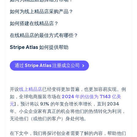
Stripe Sessions 2026
了解 Stripe 如何为 AI 构建经济基础设施。
可扩展性
如何为线上精品店采购产品？
立即观看
有脱颖而出的空间
如何搭建在线精品店？
进入门槛低
选择一个适合您的平台
在线精品店的最佳方式有哪些？
可能既有创意又有回报
获得一个合适的域名
社交媒体
Stripe Atlas 如何提供帮助
像购物者一样设计您的店铺
网红
申请使用 Atlas 注册公司
通过 Stripe Atlas 注册成立公司
使用 Stripe 简化支付流程
内容营销
在获取雇主识别号 (EIN) 前开通收款和银行服务
提前安排好运输事项
电子邮件营销
无现金创始人股权认购
开设
线上精品店
已经变得更加普遍，也更加容易实现。例
从第 1 天开始建立信任
自动提交 83 (b) 税务申报
如，全球电商服装市场在
2024 年的估值为 7143 亿美
元
]，预计将以 9.1% 的年复合增长率增长，直到 2034
全球顶尖水准的公司法律文件
年。小众企业家有真正的机会将他们的热情转化为利润，
Stripe Payments 服务首年免费，更享价值 5 万美元的
无论他们（或他们的客户）身处何地。
合作伙伴专属优惠与折扣
在下文中，我们将探讨创业者需要了解的内容，帮助他们