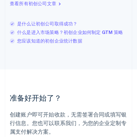
查看所有初创公司文章
English
列支敦士登
Deutsch
English
卢森堡
是什么让初创公司取得成功？
Français
Deutsch
English
什么是进入市场策略？初创企业如何制定 GTM 策略
罗马尼亚
您应该知道的初创企业统计数据
English
马尔他
English
马来西亚
English
简体中文
美国
English
Español
简体中文
墨西哥
Español
English
准备好开始了？
挪威
English
葡萄牙
创建账户即可开始收款，无需签署合同或填写银
Português
English
行信息。您也可以联系我们，为您的企业定制专
日本
日本語
English
属支付解决方案。
瑞典