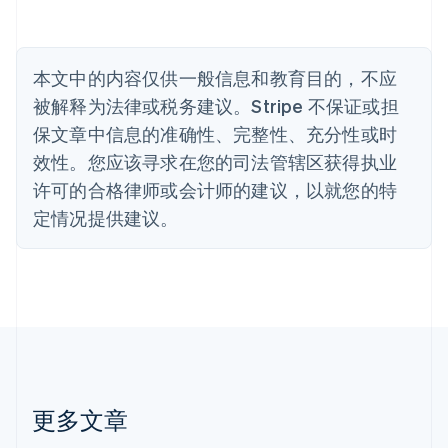
Nederlands
Français
Deutsch
English
波兰
English
丹麦
本文中的内容仅供一般信息和教育目的，不应
English
被解释为法律或税务建议。Stripe 不保证或担
德国
保文章中信息的准确性、完整性、充分性或时
Deutsch
English
法国
效性。您应该寻求在您的司法管辖区获得执业
Français
English
许可的合格律师或会计师的建议，以就您的特
芬兰
定情况提供建议。
English
Svenska
荷兰
Nederlands
English
加拿大
English
Français
捷克
English
克罗地亚
English
Italiano
拉脱维亚
更多文章
English
立陶宛