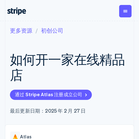
更多资源
初创公司
按企业阶段
文档
学习
支付
营收
资金管
平台
理
易市
大型企业
Stripe 文档
博客
Payments
Billing
初创企业
API 参考文档
客户案例
如何开一家在线精品
在线支付
经常性收入
Global
Conn
库与 SDK
指南
Payment links
Metronome
Payouts
Stripe Apps
按用量计费
平台
店
无代码支付
Subscriptions
向第三
按应用场景
Checkout
方打款
支持
预构建支付界
订阅管理
Crypto
指南
智能体商务
面
Invoicing
钱包、
加密货币
获取支持
一次性或定期
Elements
通过 Stripe Atlas 注册成立公司
稳定币
电子商务
接受线上付款
托管支持方案
灵活的 UI 组件
账单
发行和
嵌入式金融
实施预置结账流程
专业服务
支付方式
Tax
发卡基
财务自动化
构建平台或交易市场
最后更新日期：2025 年 2 月 27 日
支持 125 种以
销售税和增值
础设施
全球化企业
管理订阅
上
税自动化
应用内支付
提供按用量计费
Terminal
Revenue
交易市场
发行稳定币支持的支付卡
线下支付
Recognition
公司
资金管理
通过智能体配置和管理服
会计自动化
Authorization
Atlas
平台
务