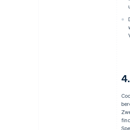
4.
Coo
ber
Zwe
fin
Spe