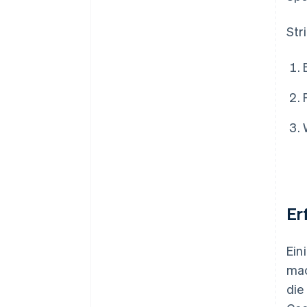
Str
Er
Ein
mac
die