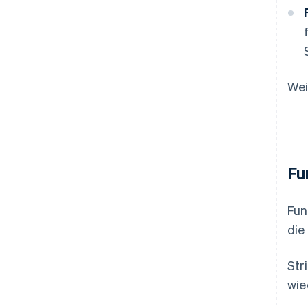
Wei
Fu
Fun
die
Str
wie