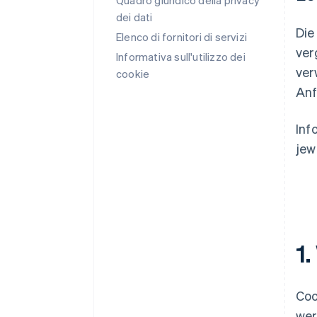
Quadro giuridico della privacy
dei dati
Die
Elenco di fornitori di servizi
ver
Informativa sull'utilizzo dei
ver
cookie
Anf
Inf
jew
1
Coo
wer