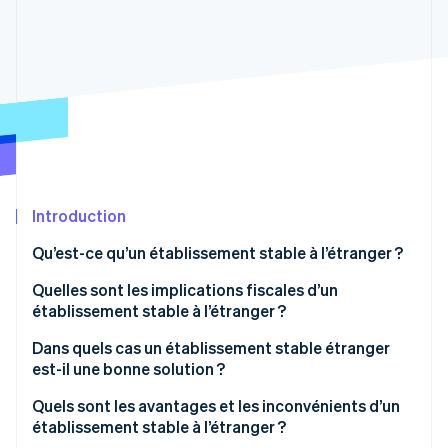
Découvrez les prochaines évolutions
Commerce en ligne
Radar
Prévention de la fraude
Écosystème
Atlas
Constitution de start-up
Partenaires
Climate
Stripe App Marketplace
Élimination du carbone
Identity
Vérification de l'identité
Introduction
Qu’est-ce qu’un établissement stable à l’étranger ?
Quelles sont les implications fiscales d’un
établissement stable à l’étranger ?
Stripe Sessions 2026
Découvrez comment Stripe construit l’infrastructure écono
Double imposition
Dans quels cas un établissement stable étranger
Regarder la vidéo
est-il une bonne solution ?
Déclaration de revenus
Établissements stables liés à des projets
Quels sont les avantages et les inconvénients d’un
spécifiques
établissement stable à l’étranger ?