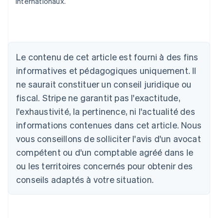
internationaux.
Allemagne
Deutsch
English
Australie
Le contenu de cet article est fourni à des fins
English
informatives et pédagogiques uniquement. Il
Autriche
ne saurait constituer un conseil juridique ou
Deutsch
English
Belgique
fiscal. Stripe ne garantit pas l'exactitude,
Nederlands
Français
Deutsch
English
l'exhaustivité, la pertinence, ni l'actualité des
Brésil
Português
English
informations contenues dans cet article. Nous
Bulgarie
vous conseillons de solliciter l'avis d'un avocat
English
Canada
compétent ou d'un comptable agréé dans le
English
Français
ou les territoires concernés pour obtenir des
Chine continentale
conseils adaptés à votre situation.
简体中文
English
Chypre
English
Croatie