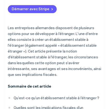
Proximité avec des partenaires stratégiques
Avantages
Démarrer avec Stripe
Projets de recherche et développement (R&D)
Inconvénients
Obstacles à la mise sur le marché
Les entreprises allemandes disposent de plusieurs
options pour se développer à l’étranger. L'une d'entre
elles consiste à créer un établissement stable à
l'étranger (également appelé « établissement stable
étranger »). Cet article présente la notion
d'établissement stable à l'étranger, les circonstances
dans lesquelles cette option peut s'avérer
intéressante, ses avantages et ses inconvénients, ainsi
que ses implications fiscales.
Sommaire de cet article
Qu’est-ce qu’un établissement stable à l’étranger ?
Quelles sont les implications fiscales d’un