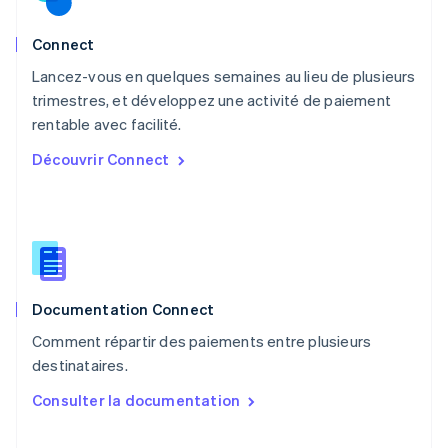
English
Nouvelle-Zélande
English
Connect
Pays-Bas
Lancez-vous en quelques semaines au lieu de plusieurs
Nederlands
English
trimestres, et développez une activité de paiement
Pologne
English
rentable avec facilité.
Portugal
Découvrir Connect
Português
English
R.A.S. de Hong Kong, Chine
English
简体中文
République tchèque
English
Roumanie
English
Documentation Connect
Royaume-Uni
English
Comment répartir des paiements entre plusieurs
Singapour
destinataires.
English
简体中文
Slovaquie
Consulter la documentation
English
Slovénie