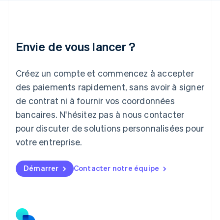
English
Irlande
English
Italie
Italiano
English
Envie de vous lancer ?
Japon
日本語
English
Créez un compte et commencez à accepter
Lettonie
English
des paiements rapidement, sans avoir à signer
Liechtenstein
de contrat ni à fournir vos coordonnées
Deutsch
English
Lituanie
bancaires. N'hésitez pas à nous contacter
English
pour discuter de solutions personnalisées pour
Luxembourg
votre entreprise.
Français
Deutsch
English
Malaisie
English
简体中文
Démarrer
Contacter notre équipe
Malte
English
Mexique
Español
English
Norvège