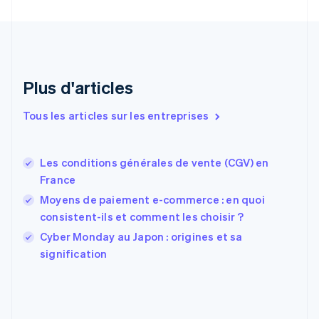
English
Italiano
Danemark
English
Émirats arabes unis
English
Espagne
Plus d'articles
Español
English
Estonie
Tous les articles sur les entreprises
English
États-Unis
English
Español
简体中文
Les conditions générales de vente (CGV) en
Finlande
English
Svenska
France
France
Moyens de paiement e-commerce : en quoi
Français
English
consistent-ils et comment les choisir ?
Gibraltar
English
Cyber Monday au Japon : origines et sa
Grèce
signification
English
Hongrie
English
Inde