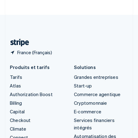
English
Italiano
Suède
Svenska
English
Suisse
Deutsch
Français
Italiano
English
Thaïlande
ไทย
English
France (Français)
Produits et tarifs
Solutions
Tarifs
Grandes entreprises
Atlas
Start-up
Authorization Boost
Commerce agentique
Billing
Cryptomonnaie
Capital
E-commerce
Checkout
Services financiers
intégrés
Climate
Automatisation des
Connect