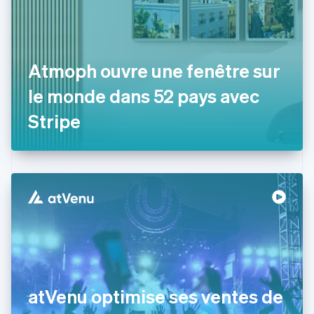
English
Croatie
English
Italiano
Danemark
Atmoph ouvre une fenêtre sur
English
Émirats arabes unis
le monde dans 52 pays avec
English
Espagne
Stripe
Español
English
Estonie
English
États-Unis
English
Español
简体中文
Finlande
English
Svenska
France
Français
English
Gibraltar
English
Grèce
atVenu optimise ses ventes de
English
Hongrie