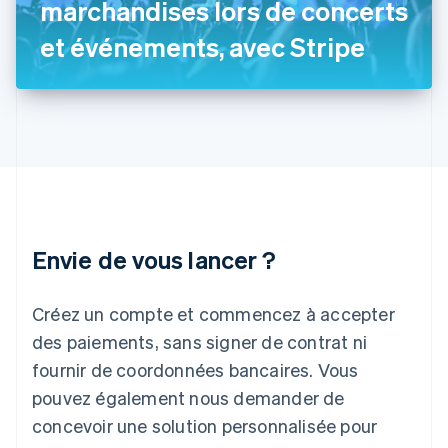
marchandises lors de concerts
English
Inde
et événements, avec Stripe
English
Irlande
English
Italie
Italiano
English
Japon
日本語
English
Lettonie
English
Liechtenstein
Envie de vous lancer ?
Deutsch
English
Lituanie
English
Créez un compte et commencez à accepter
Luxembourg
des paiements, sans signer de contrat ni
Français
Deutsch
English
Malaisie
fournir de coordonnées bancaires. Vous
English
简体中文
pouvez également nous demander de
Malte
concevoir une solution personnalisée pour
English
Mexique