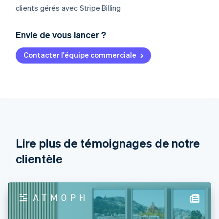
clients gérés avec Stripe Billing
Envie de vous lancer ?
Contacter l'équipe commerciale
Allemagne
Deutsch
English
Australie
English
Autriche
Deutsch
English
Belgique
Nederlands
Français
Deutsch
English
Brésil
Lire plus de témoignages de notre
Português
English
clientèle
Bulgarie
English
Canada
English
Français
Chine continentale
简体中文
English
Chypre