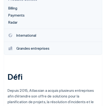
Découvrez les prochaines évolutions
Commerce en ligne
Billing
Radar
Prévention de la fraude
Payments
Écosystème
Atlas
Radar
Constitution de start-up
Partenaires
Climate
Stripe App Marketplace
International
Élimination du carbone
Identity
Grandes entreprises
Vérification de l'identité
Défi
Stripe Sessions 2026
Découvrez comment Stripe construit l’infrastructure écono
Regarder la vidéo
Depuis 2015, Atlassian a acquis plusieurs entreprises
afin d’étendre son offre de solutions pour la
planification de projets, la résolution d’incidents et le