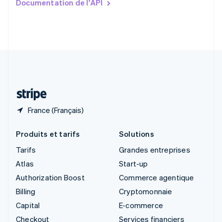
Documentation de l'API
English
Slovénie
English
Italiano
Suède
Svenska
English
Suisse
Deutsch
Français
Italiano
English
Thaïlande
ไทย
English
France (Français)
Produits et tarifs
Solutions
Tarifs
Grandes entreprises
Atlas
Start-up
Authorization Boost
Commerce agentique
Billing
Cryptomonnaie
Capital
E-commerce
Checkout
Services financiers