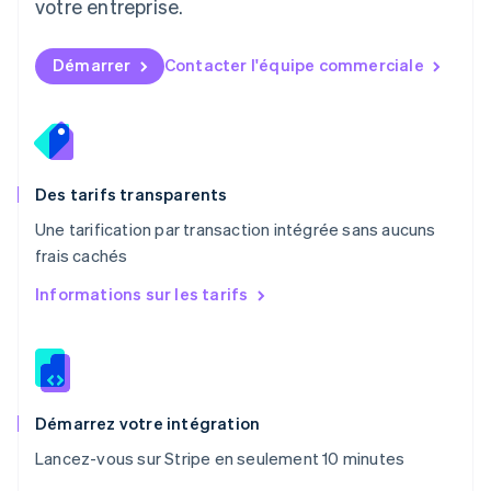
votre entreprise.
Español
English
Norvège
English
Démarrer
Contacter l'équipe commerciale
Nouvelle-Zélande
English
Pays-Bas
Nederlands
English
Pologne
English
Des tarifs transparents
Portugal
Une tarification par transaction intégrée sans aucuns
Português
English
frais cachés
R.A.S. de Hong Kong, Chine
English
简体中文
Informations sur les tarifs
République tchèque
English
Roumanie
English
Royaume-Uni
English
Démarrez votre intégration
Singapour
Lancez-vous sur Stripe en seulement 10 minutes
English
简体中文
Slovaquie