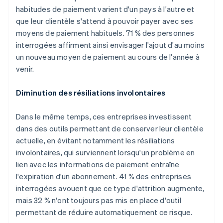
English
habitudes de paiement varient d'un pays à l'autre et
Émirats arabes unis
que leur clientèle s'attend à pouvoir payer avec ses
English
moyens de paiement habituels. 71 % des personnes
Espagne
interrogées affirment ainsi envisager l'ajout d'au moins
Español
English
Estonie
un nouveau moyen de paiement au cours de l'année à
English
venir.
États-Unis
English
Español
简体中文
Diminution des résiliations involontaires
Finlande
English
Svenska
France
Dans le même temps, ces entreprises investissent
Français
English
dans des outils permettant de conserver leur clientèle
Gibraltar
actuelle, en évitant notamment les résiliations
English
involontaires, qui surviennent lorsqu'un problème en
Grèce
lien avec les informations de paiement entraîne
English
Hongrie
l'expiration d'un abonnement. 41 % des entreprises
English
interrogées avouent que ce type d'attrition augmente,
Inde
mais 32 % n'ont toujours pas mis en place d'outil
English
permettant de réduire automatiquement ce risque.
Irlande