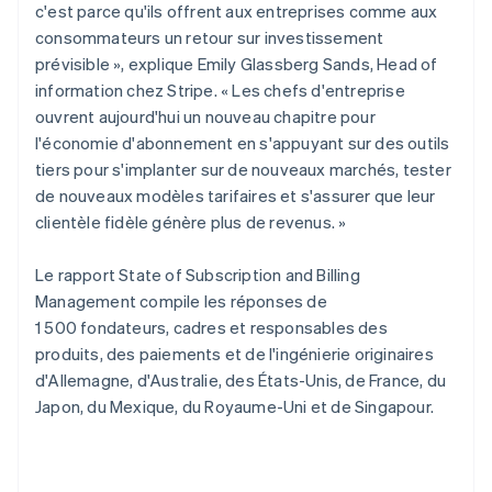
English
c'est parce qu'ils offrent aux entreprises comme aux
Pays-Bas
consommateurs un retour sur investissement
Nederlands
English
prévisible », explique Emily Glassberg Sands, Head of
Pologne
information chez Stripe. « Les chefs d'entreprise
English
Portugal
ouvrent aujourd'hui un nouveau chapitre pour
Português
English
l'économie d'abonnement en s'appuyant sur des outils
R.A.S. de Hong Kong, Chine
tiers pour s'implanter sur de nouveaux marchés, tester
English
简体中文
de nouveaux modèles tarifaires et s'assurer que leur
République tchèque
clientèle fidèle génère plus de revenus. »
English
Roumanie
Le rapport State of Subscription and Billing
English
Royaume-Uni
Management compile les réponses de
English
1 500 fondateurs, cadres et responsables des
Singapour
produits, des paiements et de l'ingénierie originaires
English
简体中文
d'Allemagne, d'Australie, des États-Unis, de France, du
Slovaquie
Japon, du Mexique, du Royaume-Uni et de Singapour.
English
Slovénie
English
Italiano
Suède