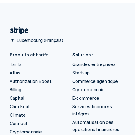
Svenska
English
Suisse
Deutsch
Français
Italiano
English
Thaïlande
ไทย
English
Luxembourg (Français)
Produits et tarifs
Solutions
Tarifs
Grandes entreprises
Atlas
Start-up
Authorization Boost
Commerce agentique
Billing
Cryptomonnaie
Capital
E-commerce
Checkout
Services financiers
intégrés
Climate
Automatisation des
Connect
opérations financières
Cryptomonnaie