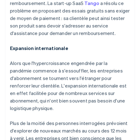
remboursement. La start-up SaaS
Tango
a résolu ce
Allemagne
problème en proposant des essais gratuits sans exiger
Deutsch
English
de moyen de paiement : sa clientèle peut ainsi tester
Australie
son produit sans devoir s'adresser au service
English
d'assistance pour demander un remboursement.
Autriche
Deutsch
English
Belgique
Expansion internationale
Nederlands
Français
Deutsch
English
Brésil
Alors que l'hypercroissance engendrée par la
Português
English
pandémie commence à s'essouffler, les entreprises
Bulgarie
d'abonnement se tournent vers l'étranger pour
English
Canada
renforcer leur clientèle. L'expansion internationale est
English
Français
en effet facilitée pour de nombreux services sur
Chine continentale
abonnement, qui n'ont bien souvent pas besoin d'une
简体中文
English
logistique physique.
Chypre
English
Croatie
Plus de la moitié des personnes interrogées prévoient
English
Italiano
d'explorer de nouveaux marchés au cours des 12 mois
Danemark
à venir. Les entreprises ont bien conscience que les