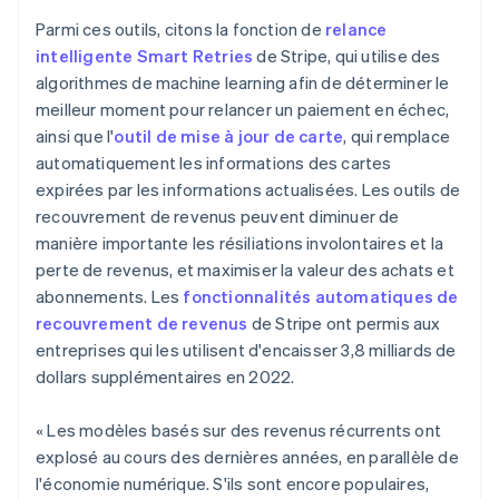
English
Italie
Parmi ces outils, citons la fonction de
relance
Italiano
English
intelligente Smart Retries
de Stripe, qui utilise des
Japon
algorithmes de machine learning afin de déterminer le
日本語
English
meilleur moment pour relancer un paiement en échec,
Lettonie
ainsi que l'
outil de mise à jour de carte
, qui remplace
English
automatiquement les informations des cartes
Liechtenstein
expirées par les informations actualisées. Les outils de
Deutsch
English
Lituanie
recouvrement de revenus peuvent diminuer de
English
manière importante les résiliations involontaires et la
Luxembourg
perte de revenus, et maximiser la valeur des achats et
Français
Deutsch
English
abonnements. Les
fonctionnalités automatiques de
Malaisie
recouvrement de revenus
de Stripe ont permis aux
English
简体中文
Malte
entreprises qui les utilisent d'encaisser 3,8 milliards de
English
dollars supplémentaires en 2022.
Mexique
Español
English
« Les modèles basés sur des revenus récurrents ont
Norvège
explosé au cours des dernières années, en parallèle de
English
Nouvelle-Zélande
l'économie numérique. S'ils sont encore populaires,