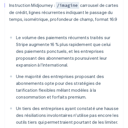
Découvrez les prochaines évolutions
Commerce en ligne
Instruction Midjourney :
carrousel de cartes
/imagine
de crédit, lignes récurrentes indiquant le passage du
Radar
Prévention de la fraude
temps, isométrique, profondeur de champ, format 16:9
Écosystème
Atlas
Constitution de start-up
Partenaires
Le volume des paiements récurrents traités sur
Climate
Stripe App Marketplace
Stripe augmente 16 % plus rapidement que celui
Élimination du carbone
des paiements ponctuels, et les entreprises
Identity
proposant des abonnements poursuivent leur
Vérification de l'identité
expansion à l'international.
Une majorité des entreprises proposant des
abonnements opte pour des stratégies de
tarification flexibles mêlant modèles à la
Stripe Sessions 2026
consommation et forfaits premium.
Découvrez comment Stripe construit l’infrastructure écono
Regarder la vidéo
Un tiers des entreprises ayant constaté une hausse
des résiliations involontaires n'utilise pas encore les
outils tiers qui permettraient pourtant de les limiter.