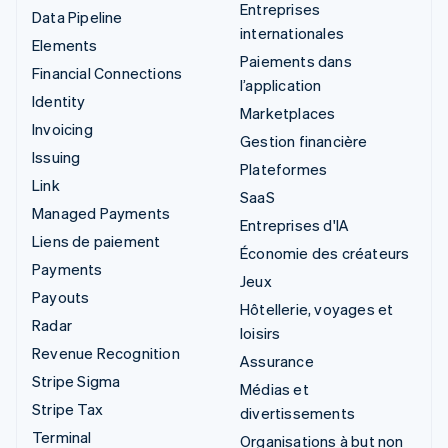
Entreprises
Data Pipeline
internationales
Elements
Paiements dans
Financial Connections
l’application
Identity
Marketplaces
Invoicing
Gestion financière
Issuing
Plateformes
Link
SaaS
Managed Payments
Entreprises d'IA
Liens de paiement
Économie des créateurs
Payments
Jeux
Payouts
Hôtellerie, voyages et
Radar
loisirs
Revenue Recognition
Assurance
Stripe Sigma
Médias et
Stripe Tax
divertissements
Terminal
Organisations à but non