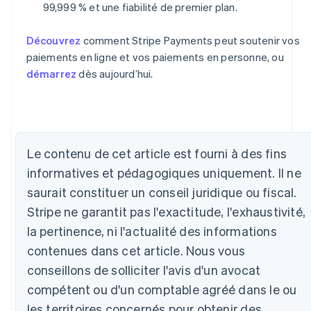
99,999 % et une fiabilité de premier plan.
Découvrez
comment Stripe Payments peut soutenir vos
paiements en ligne et vos paiements en personne, ou
démarrez
dès aujourd’hui.
Allemagne
Deutsch
English
Le contenu de cet article est fourni à des fins
Australie
informatives et pédagogiques uniquement. Il ne
English
Autriche
saurait constituer un conseil juridique ou fiscal.
Deutsch
English
Stripe ne garantit pas l'exactitude, l'exhaustivité,
Belgique
la pertinence, ni l'actualité des informations
Nederlands
Français
Deutsch
English
Brésil
contenues dans cet article. Nous vous
Português
English
conseillons de solliciter l'avis d'un avocat
Bulgarie
English
compétent ou d'un comptable agréé dans le ou
Canada
les territoires concernés pour obtenir des