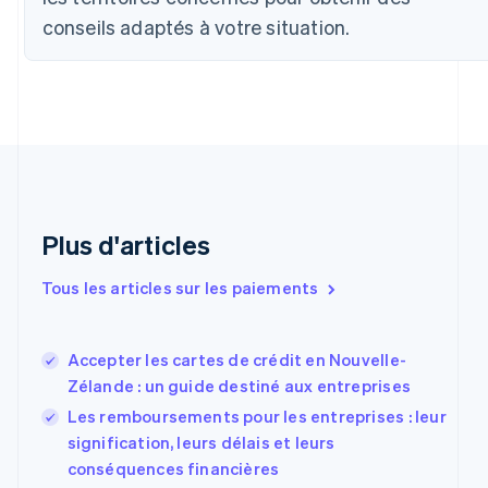
English
Français
conseils adaptés à votre situation.
Chine continentale
简体中文
English
Chypre
English
Croatie
English
Italiano
Danemark
English
Émirats arabes unis
English
Plus d'articles
Espagne
Español
English
Tous les articles sur les paiements
Estonie
English
États-Unis
Accepter les cartes de crédit en Nouvelle-
English
Español
简体中文
Finlande
Zélande : un guide destiné aux entreprises
English
Svenska
Les remboursements pour les entreprises : leur
France
signification, leurs délais et leurs
Français
English
conséquences financières
Gibraltar