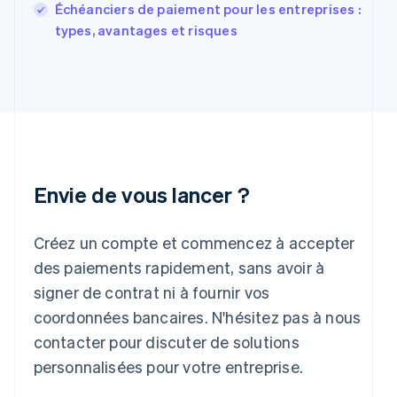
English
Échéanciers de paiement pour les entreprises :
Grèce
types, avantages et risques
English
Hongrie
English
Inde
English
Irlande
English
Italie
Italiano
English
Envie de vous lancer ?
Japon
日本語
English
Créez un compte et commencez à accepter
Lettonie
English
des paiements rapidement, sans avoir à
Liechtenstein
signer de contrat ni à fournir vos
Deutsch
English
Lituanie
coordonnées bancaires. N'hésitez pas à nous
English
contacter pour discuter de solutions
Luxembourg
personnalisées pour votre entreprise.
Français
Deutsch
English
Malaisie