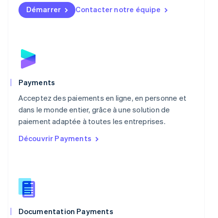
English
简体中文
Démarrer
Contacter notre équipe
Malte
English
Mexique
Español
English
Norvège
English
Nouvelle-Zélande
English
Payments
Pays-Bas
Acceptez des paiements en ligne, en personne et
Nederlands
English
Pologne
dans le monde entier, grâce à une solution de
English
paiement adaptée à toutes les entreprises.
Portugal
Découvrir Payments
Português
English
R.A.S. de Hong Kong, Chine
English
简体中文
République tchèque
English
Roumanie
English
Royaume-Uni
Documentation Payments