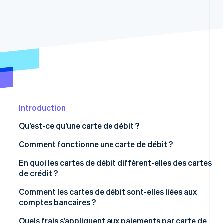
Découvrez les prochaines évolutions
Commerce en ligne
Radar
Prévention de la fraude
Écosystème
Atlas
Constitution de start-up
Partenaires
Climate
Stripe App
Élimination du carbone
Marketplace
Identity
Vérification de l'identité
Introduction
Qu’est-ce qu’une carte de débit ?
Comment fonctionne une carte de débit ?
Stripe Sessions 2026
En quoi les cartes de débit diffèrent-elles des cartes
Découvrez comment Stripe construit l’infrastructure écon
de crédit ?
Regarder la vidéo
Comment les cartes de débit sont-elles liées aux
comptes bancaires ?
Quels frais s’appliquent aux paiements par carte de