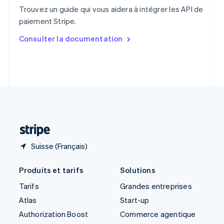
English
Trouvez un guide qui vous aidera à intégrer les API de
Singapour
paiement Stripe.
English
简体中文
Slovaquie
Consulter la documentation
English
Slovénie
English
Italiano
Suède
Svenska
English
Suisse
Deutsch
Français
Italiano
English
Thaïlande
ไทย
English
Suisse (Français)
Produits et tarifs
Solutions
Tarifs
Grandes entreprises
Atlas
Start-up
Authorization Boost
Commerce agentique