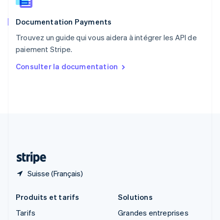
Roumanie
English
Documentation Payments
Royaume-Uni
English
Trouvez un guide qui vous aidera à intégrer les API de
Singapour
paiement Stripe.
English
简体中文
Slovaquie
Consulter la documentation
English
Slovénie
English
Italiano
Suède
Svenska
English
Suisse
Deutsch
Français
Italiano
English
Thaïlande
ไทย
English
Suisse (Français)
Produits et tarifs
Solutions
Tarifs
Grandes entreprises