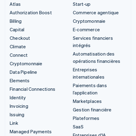
Atlas
Start-up
Authorization Boost
Commerce agentique
Billing
Cryptomonnaie
Capital
E-commerce
Checkout
Services financiers
intégrés
Climate
Automatisation des
Connect
opérations financières
Cryptomonnaie
Entreprises
Data Pipeline
internationales
Elements
Paiements dans
Financial Connections
l’application
Identity
Marketplaces
Invoicing
Gestion financière
Issuing
Plateformes
Link
SaaS
Managed Payments
Entreprises d'IA