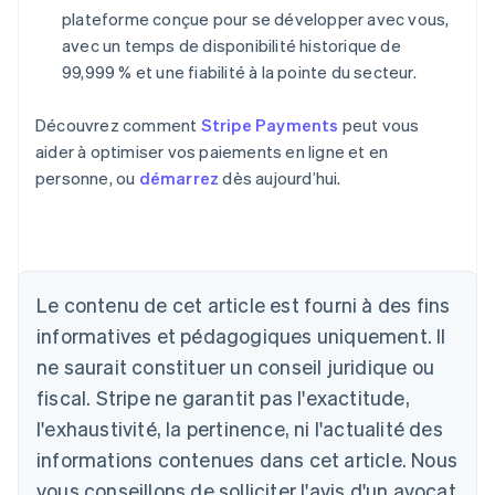
plateforme conçue pour se développer avec vous,
avec un temps de disponibilité historique de
99,999 % et une fiabilité à la pointe du secteur.
Découvrez comment
Stripe Payments
peut vous
aider à optimiser vos paiements en ligne et en
personne, ou
démarrez
dès aujourd’hui.
Allemagne
Le contenu de cet article est fourni à des fins
Deutsch
English
Australie
informatives et pédagogiques uniquement. Il
English
ne saurait constituer un conseil juridique ou
Autriche
Deutsch
English
fiscal. Stripe ne garantit pas l'exactitude,
Belgique
l'exhaustivité, la pertinence, ni l'actualité des
Nederlands
Français
Deutsch
English
Brésil
informations contenues dans cet article. Nous
Português
English
vous conseillons de solliciter l'avis d'un avocat