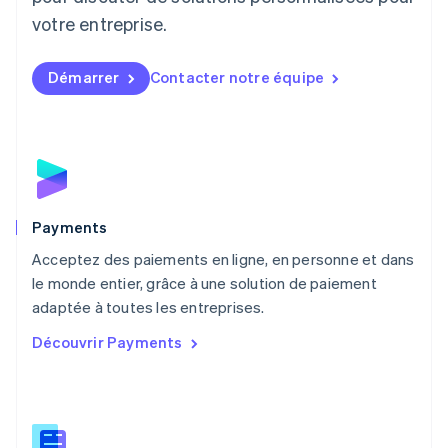
Luxembourg
votre entreprise.
Français
Deutsch
English
Malaisie
English
简体中文
Démarrer
Contacter notre équipe
Malte
English
Mexique
Español
English
Norvège
English
Nouvelle-Zélande
English
Payments
Pays-Bas
Acceptez des paiements en ligne, en personne et dans
Nederlands
English
le monde entier, grâce à une solution de paiement
Pologne
English
adaptée à toutes les entreprises.
Portugal
Découvrir Payments
Português
English
R.A.S. de Hong Kong, Chine
English
简体中文
République tchèque
English