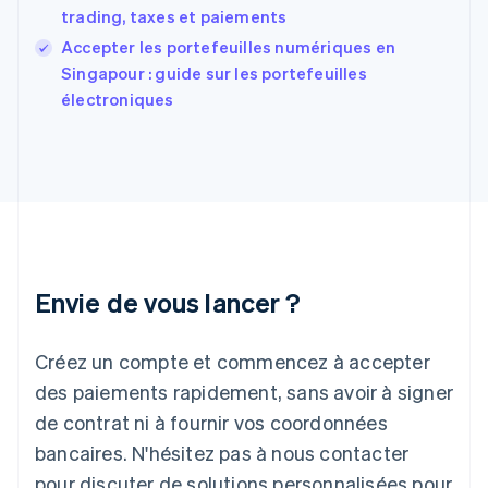
France
trading, taxes et paiements
Français
English
Accepter les portefeuilles numériques en
Gibraltar
English
Singapour : guide sur les portefeuilles
Grèce
électroniques
English
Hongrie
English
Inde
English
Irlande
English
Italie
Italiano
English
Envie de vous lancer ?
Japon
日本語
English
Créez un compte et commencez à accepter
Lettonie
English
des paiements rapidement, sans avoir à signer
Liechtenstein
de contrat ni à fournir vos coordonnées
Deutsch
English
Lituanie
bancaires. N'hésitez pas à nous contacter
English
pour discuter de solutions personnalisées pour