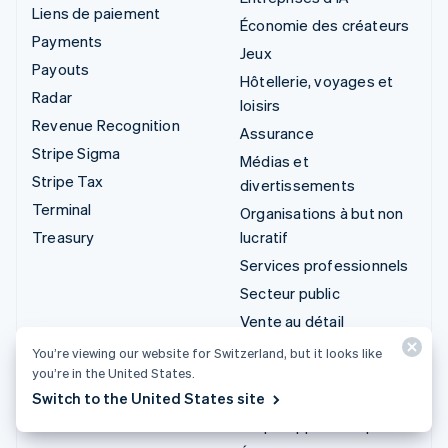
Liens de paiement
Économie des créateurs
Payments
Jeux
Payouts
Hôtellerie, voyages et
Radar
loisirs
Revenue Recognition
Assurance
Stripe Sigma
Médias et
Stripe Tax
divertissements
Terminal
Organisations à but non
Treasury
lucratif
Services professionnels
Secteur public
Vente au détail
You’re viewing our website for Switzerland, but it looks like
Intégrations et
you’re in the United States.
solutions sur mesure
Switch to the United States site
Stripe App Marketplace