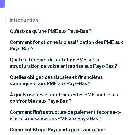
Découvrez les prochaines évolutions
Commerce en ligne
Radar
Prévention de la fraude
Introduction
Écosystème
Atlas
Qu’est-ce qu’une PME aux Pays-Bas ?
Constitution de start-up
Partenaires
Comment fonctionne la classification des PME aux
Climate
Stripe App Marketplace
Élimination du carbone
Pays-Bas ?
Identity
Quel est l’impact du statut de PME sur la
Vérification de l'identité
structuration de votre entreprise aux Pays-Bas ?
Quelles obligations fiscales et financières
s’appliquent aux PME aux Pays-Bas ?
Impôt sur le revenu et impôt sur les sociétés
À quels risques et contraintes les PME sont-elles
Stripe Sessions 2026
confrontées aux Pays-Bas ?
Découvrez comment Stripe construit l’infrastructure écono
TVA néerlandaise (BTW)
Regarder la vidéo
Tensions sur le marché du travail
Comment l’infrastructure de paiement façonne-t-
Charges sociales
elle la croissance des PME aux Pays-Bas ?
Risque de requalification des ZZP
Comment Stripe Payments peut vous aider
Accès au financement et pression sur le flux de