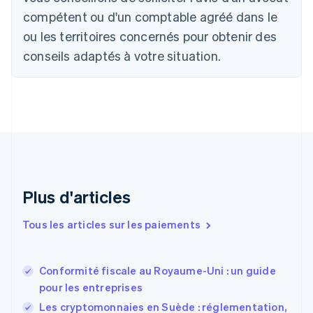
Bulgarie
compétent ou d'un comptable agréé dans le
English
Canada
ou les territoires concernés pour obtenir des
English
Français
conseils adaptés à votre situation.
Chine continentale
简体中文
English
Chypre
English
Croatie
English
Italiano
Danemark
English
Émirats arabes unis
English
Plus d'articles
Espagne
Español
English
Tous les articles sur les paiements
Estonie
English
États-Unis
Conformité fiscale au Royaume-Uni : un guide
English
Español
简体中文
pour les entreprises
Finlande
English
Svenska
Les cryptomonnaies en Suède : réglementation,