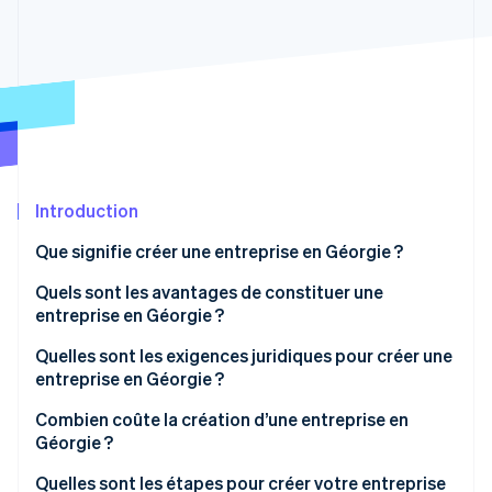
Découvrez les prochaines évolutions
Commerce en ligne
Radar
Prévention de la fraude
Écosystème
Atlas
Constitution de start-up
Partenaires
Climate
Stripe App Marketplace
Élimination du carbone
Identity
Introduction
Vérification de l'identité
Que signifie créer une entreprise en Géorgie ?
Quels sont les avantages de constituer une
entreprise en Géorgie ?
Quelles sont les exigences juridiques pour créer une
Stripe Sessions 2026
Découvrez comment Stripe construit l’infrastructure écono
entreprise en Géorgie ?
Regarder la vidéo
Dénomination sociale et suffixe
Combien coûte la création d’une entreprise en
Géorgie ?
Statuts constitutifs
Quelles sont les étapes pour créer votre entreprise