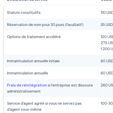
Statuts constitutifs
110 US
Réservation de nom pour 30 jours (facultatif)
35 US
Options de traitement accéléré
120 USD
275 US
1 200 U
Immatriculation annuelle initiale
60 US
Immatriculation annuelle
60 US
Frais de réintégration
si l’entreprise est dissoute
260 U
administrativement
Service d’agent agréé si vous ne servez pas
100-30
d’agent vous-même