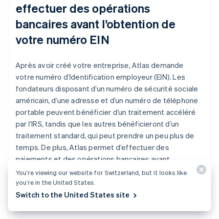
effectuer des opérations
bancaires avant l’obtention de
votre numéro EIN
Après avoir créé votre entreprise, Atlas demande
votre numéro d’Identification employeur (EIN). Les
fondateurs disposant d’un numéro de sécurité sociale
américain, d’une adresse et d’un numéro de téléphone
portable peuvent bénéficier d’un traitement accéléré
par l’IRS, tandis que les autres bénéficieront d’un
traitement standard, qui peut prendre un peu plus de
temps. De plus, Atlas permet d’effectuer des
paiements et des opérations bancaires avant
l’obtention de l’EIN, ce qui vous permet de commencer
You’re viewing our website for Switzerland, but it looks like
à accepter des paiements et à effectuer des
you’re in the United States.
transactions avant que votre numéro EIN ne vous soit
Switch to the United States site
attribué.