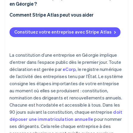
Agent agréé
en Géorgie ?
Immatriculations initiale et annuelle
Choisir la structure juridique dont vous avez besoin
Comment Stripe Atlas peut vous aider
Registres internes
Choisir un nom que l’État acceptera
S’inscrire sur Atlas
Constituez votre entreprise avec Stripe Atlas
Définir votre agent agréé en Géorgie
Accepter des paiements et effectuer des
opérations bancaires avant l’obtention de votre
Rédiger les statuts constitutifs
numéro EIN
La constitution d’une entreprise en Géorgie implique
Organiser la corporation sur le papier le jour même
Achat dématérialisé des actions du fondateur
d’entrer dans l’espace public dès le premier jour. Toute
déclaration est gerée par
eCorp
, le registre numérique
Déposer l’immatriculation annuelle initiale
Déclaration fiscale automatique au titre de
de l’activité des entreprises tenu par l’État. Le système
l’article 83(b)
Conserver un statut en règle de manière prévisible
consigne les étapes importantes de votre entreprise
Documents juridiques d’entreprise de classe
au moment où elles se produisent : constitution,
Maintenir l’exactitude du registre public et la
mondiale
propreté de vos registres internes
nomination des dirigeants et renouvellements annuels.
Chacune est horodatée et accessible à tous. Dans les
Une année gratuite d’utilisation de Stripe Payments,
plus 50 000 dollars de crédits et de remises chez
90 jours suivant la constitution, chaque entreprise
doit
nos partenaires
déposer une immatriculation annuelle
pour nommer
ses dirigeants. Cela relie chaque entreprise à des