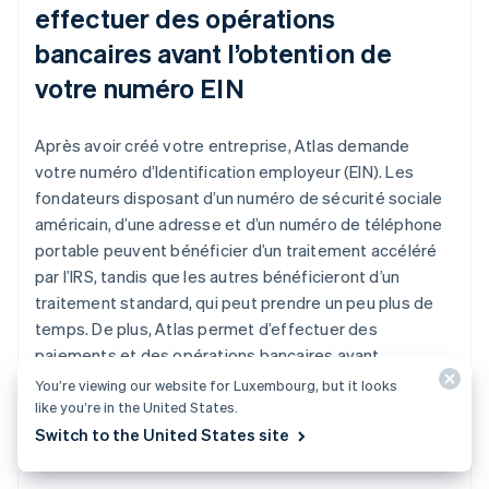
effectuer des opérations
bancaires avant l’obtention de
votre numéro EIN
Après avoir créé votre entreprise, Atlas demande
votre numéro d’Identification employeur (EIN). Les
fondateurs disposant d’un numéro de sécurité sociale
américain, d’une adresse et d’un numéro de téléphone
portable peuvent bénéficier d’un traitement accéléré
par l’IRS, tandis que les autres bénéficieront d’un
traitement standard, qui peut prendre un peu plus de
temps. De plus, Atlas permet d’effectuer des
paiements et des opérations bancaires avant
l’obtention de l’EIN, ce qui vous permet de commencer
You’re viewing our website for Luxembourg, but it looks
à accepter des paiements et à effectuer des
like you’re in the United States.
transactions avant que votre numéro EIN ne vous soit
Switch to the United States site
attribué.