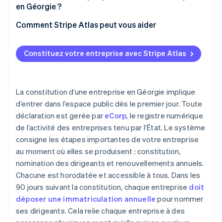
Agent agréé
en Géorgie ?
Immatriculations initiale et annuelle
Choisir la structure juridique dont vous avez besoin
Comment Stripe Atlas peut vous aider
Registres internes
Choisir un nom que l’État acceptera
S’inscrire sur Atlas
Constituez votre entreprise avec Stripe Atlas
Définir votre agent agréé en Géorgie
Accepter des paiements et effectuer des
opérations bancaires avant l’obtention de votre
Rédiger les statuts constitutifs
numéro EIN
La constitution d’une entreprise en Géorgie implique
Organiser la corporation sur le papier le jour même
Achat dématérialisé des actions du fondateur
d’entrer dans l’espace public dès le premier jour. Toute
déclaration est gerée par
eCorp
, le registre numérique
Déposer l’immatriculation annuelle initiale
Déclaration fiscale automatique au titre de
de l’activité des entreprises tenu par l’État. Le système
l’article 83(b)
Conserver un statut en règle de manière prévisible
consigne les étapes importantes de votre entreprise
Documents juridiques d’entreprise de classe
au moment où elles se produisent : constitution,
Maintenir l’exactitude du registre public et la
mondiale
propreté de vos registres internes
nomination des dirigeants et renouvellements annuels.
Chacune est horodatée et accessible à tous. Dans les
Une année gratuite d’utilisation de Stripe Payments,
plus 50 000 dollars de crédits et de remises chez
90 jours suivant la constitution, chaque entreprise
doit
nos partenaires
déposer une immatriculation annuelle
pour nommer
ses dirigeants. Cela relie chaque entreprise à des