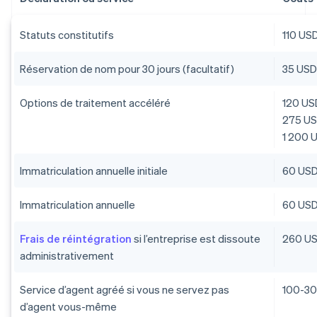
Statuts constitutifs
110 US
Réservation de nom pour 30 jours (facultatif)
35 US
Options de traitement accéléré
120 USD
275 US
1 200 U
Immatriculation annuelle initiale
60 US
Immatriculation annuelle
60 US
Frais de réintégration
si l’entreprise est dissoute
260 U
administrativement
Service d’agent agréé si vous ne servez pas
100-30
d’agent vous-même