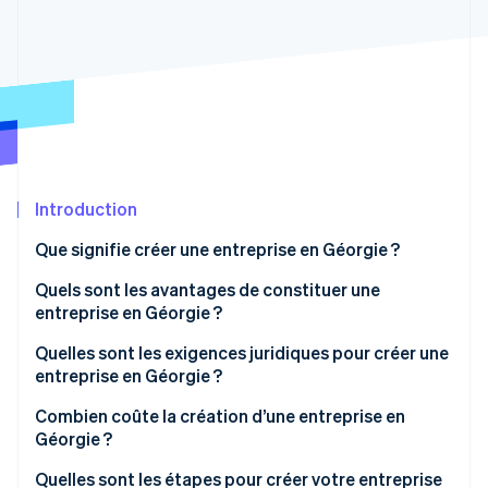
Découvrez les prochaines évolutions
Commerce en ligne
Radar
Prévention de la fraude
Écosystème
Atlas
Constitution de start-up
Partenaires
Climate
Stripe App Marketplace
Élimination du carbone
Identity
Introduction
Vérification de l'identité
Que signifie créer une entreprise en Géorgie ?
Quels sont les avantages de constituer une
entreprise en Géorgie ?
Quelles sont les exigences juridiques pour créer une
Stripe Sessions 2026
Découvrez comment Stripe construit l’infrastructure écono
entreprise en Géorgie ?
Regarder la vidéo
Dénomination sociale et suffixe
Combien coûte la création d’une entreprise en
Géorgie ?
Statuts constitutifs
Quelles sont les étapes pour créer votre entreprise