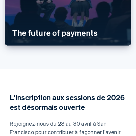
Allemagne
Deutsch
English
Australie
English
Autriche
The future of payments
Deutsch
English
Belgique
Nederlands
Français
Deutsch
English
Brésil
Português
English
Bulgarie
English
Canada
English
Français
Chine continentale
简体中文
English
L'inscription aux sessions de 2026
Chypre
English
est désormais ouverte
Croatie
English
Italiano
Danemark
Rejoignez-nous du 28 au 30 avril à San
English
Francisco pour contribuer à façonner l'avenir
Émirats arabes unis