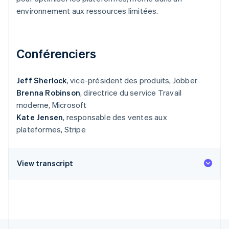
Commerce de détail
État des API
Atlas
environnement aux ressources limitées.
Constitution d'une entreprise
Climate
Élimination du carbone
Écosystème
Conférenciers
Identity
Partenaires
Vérification de l'identité
Stripe App Marketplace
Jeff Sherlock
, vice-président des produits, Jobber
Brenna Robinson
, directrice du service Travail
moderne, Microsoft
Kate Jensen
, responsable des ventes aux
Stripe Sessions 2026
plateformes, Stripe
Découvrez comment Stripe construit l’infrastructure écon
l’IA.
Regarder
View transcript