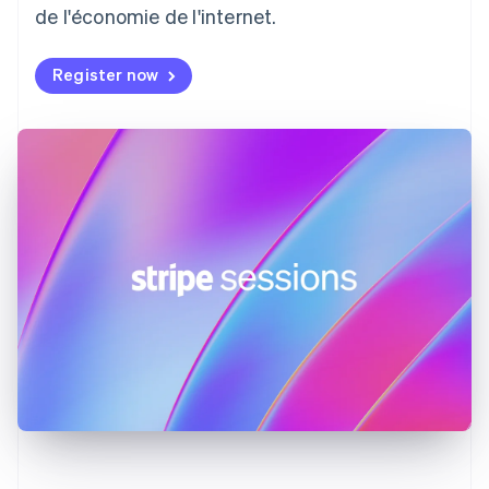
de l'économie de l'internet.
English
Espagne
Español
English
Register now
Estonie
English
États-Unis
English
Español
简体中文
Finlande
English
Svenska
France
Français
English
Gibraltar
English
Grèce
English
Hongrie
English
Inde
English
Irlande
English
Italie