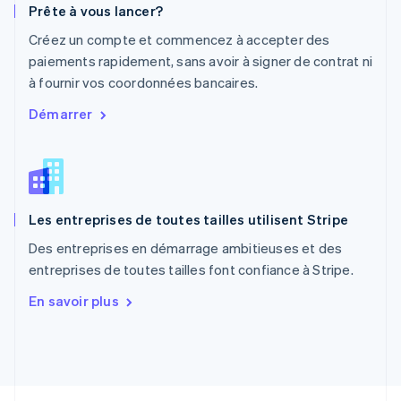
Prête à vous lancer?
Nederlands
English
Pologne
Créez un compte et commencez à accepter des
English
paiements rapidement, sans avoir à signer de contrat ni
Portugal
à fournir vos coordonnées bancaires.
Português
English
RAS de Hong Kong, Chine
Démarrer
English
简体中文
République tchèque
English
Roumanie
English
Les entreprises de toutes tailles utilisent Stripe
Royaume-Uni
English
Des entreprises en démarrage ambitieuses et des
Singapour
entreprises de toutes tailles font confiance à Stripe.
English
简体中文
Slovaquie
En savoir plus
English
Slovénie
English
Italiano
Suède
Svenska
English
Suisse