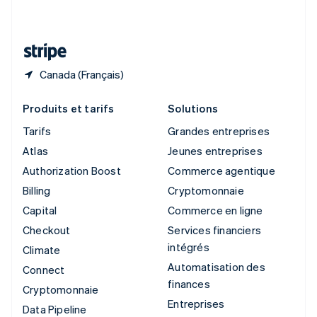
Deutsch
Français
Italiano
English
Thaïlande
ไทย
English
Canada (Français)
Produits et tarifs
Solutions
Tarifs
Grandes entreprises
Atlas
Jeunes entreprises
Authorization Boost
Commerce agentique
Billing
Cryptomonnaie
Capital
Commerce en ligne
Checkout
Services financiers
intégrés
Climate
Automatisation des
Connect
finances
Cryptomonnaie
Entreprises
Data Pipeline