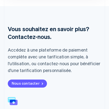
Italiano
English
Japon
日本語
English
Lettonie
English
Vous souhaitez en savoir plus?
Liechtenstein
Contactez-nous.
Deutsch
English
Lituanie
English
Accédez à une plateforme de paiement
Luxembourg
Français
Deutsch
English
complète avec une tarification simple, à
Malaisie
l'utilisation, ou contactez-nous pour bénéficier
English
简体中文
Malte
d'une tarification personnalisée.
English
Mexique
Nous contacter
Español
English
Norvège
English
Nouvelle-Zélande
English
Pays-Bas