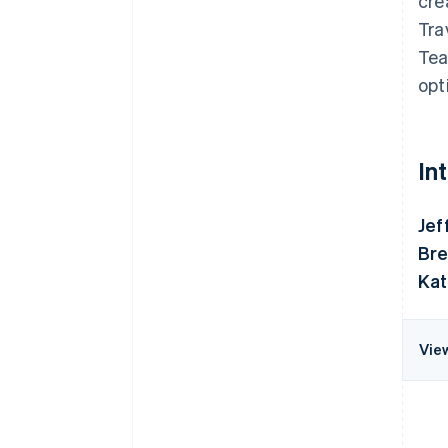
cré
Tra
Tea
opt
In
Jef
Bre
Kat
Vie