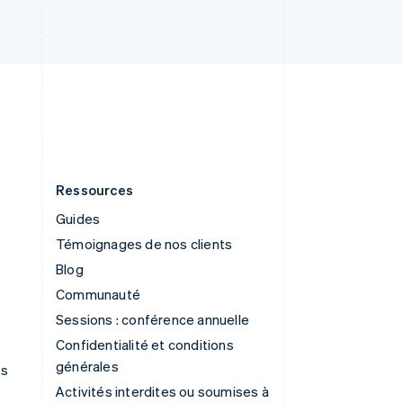
Suède
Svenska
English
Suisse
Deutsch
Français
Italiano
English
Thaïlande
ไทย
English
Ressources
Guides
Témoignages de nos clients
Blog
Communauté
Sessions : conférence annuelle
Confidentialité et conditions
générales
ns
Activités interdites ou soumises à