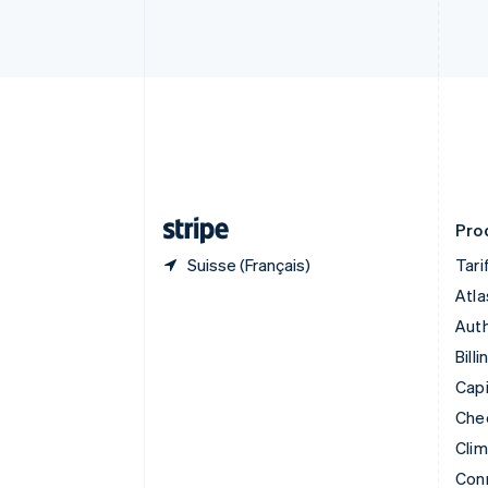
Chine continentale
简体中文
English
Chypre
English
Croatie
English
Italiano
Danemark
English
Émirats arabes unis
English
Prod
Suisse (Français)
Tari
Atla
Auth
Billi
Capi
Che
Cli
Con