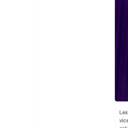
Authorization Boost
Acceptation optimisée
Link
Paiements accélérés
Financial Connections
Comptes financiers associés
Les
vic