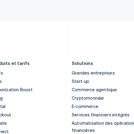
Hongrie
Norvège
English
English
Inde
Nouvelle-Zélande
English
English
Irlande
Pays-Bas
English
Nederlands
English
Italie
Pologne
Italiano
English
English
Japon
Portugal
日本語
English
Português
English
uits et tarifs
Solutions
fs
Grandes entreprises
s
Start-up
orization Boost
Commerce agentique
ng
Cryptomonnaie
tal
E-commerce
ckout
Services financiers intégrés
mate
Automatisation des opératio
financières
nect