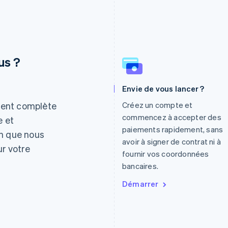
us ?
Envie de vous lancer ?
Espagne
Lettonie
Español
English
English
ment complète
Créez un compte et
Estonie
Liechtenstein
commencez à accepter des
e et
English
Deutsch
English
paiements rapidement, sans
in que nous
États-Unis
Lituanie
avoir à signer de contrat ni à
English
Español
简体中文
English
ur votre
fournir vos coordonnées
Finlande
Luxembourg
English
Svenska
Français
Deutsch
English
bancaires.
France
Malaisie
Démarrer
Français
English
English
简体中文
Gibraltar
Malte
English
English
Grèce
Mexique
English
Español
English