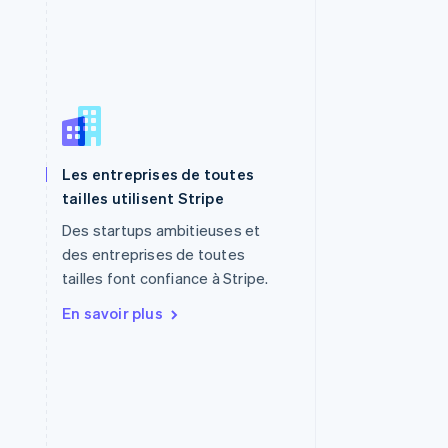
Les entreprises de toutes
R.A.S. de Hong Kong, Chine
tailles utilisent Stripe
English
简体中文
République tchèque
Des startups ambitieuses et
English
des entreprises de toutes
Roumanie
tailles font confiance à Stripe.
English
Royaume-Uni
En savoir plus
English
Singapour
English
简体中文
Slovaquie
English
Slovénie
English
Italiano