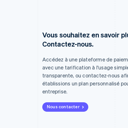
Vous souhaitez en savoir pl
Contactez-nous.
Allemagne
Deutsch
English
Accédez à une plateforme de paie
Australie
avec une tarification à l'usage simpl
English
transparente, ou contactez-nous af
Autriche
Deutsch
English
établissions un plan personnalisé po
Belgique
entreprise.
Nederlands
Français
Deutsch
English
Brésil
Português
English
Nous contacter
Bulgarie
English
Canada
English
Français