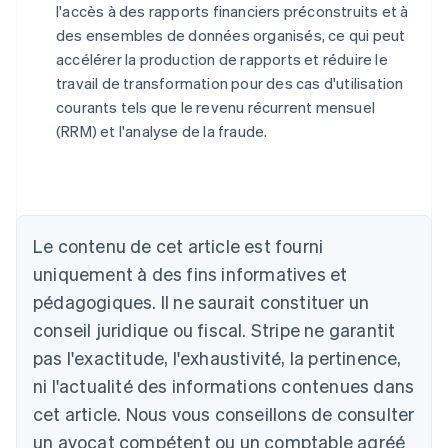
l'accès à des rapports financiers préconstruits et à
des ensembles de données organisés, ce qui peut
accélérer la production de rapports et réduire le
travail de transformation pour des cas d'utilisation
courants tels que le revenu récurrent mensuel
(RRM) et l'analyse de la fraude.
Allemagne
Le contenu de cet article est fourni
Deutsch
English
Australie
uniquement à des fins informatives et
English
pédagogiques. Il ne saurait constituer un
Autriche
conseil juridique ou fiscal. Stripe ne garantit
Deutsch
English
Belgique
pas l'exactitude, l'exhaustivité, la pertinence,
Nederlands
Français
Deutsch
English
ni l'actualité des informations contenues dans
Brésil
Português
English
cet article. Nous vous conseillons de consulter
Bulgarie
un avocat compétent ou un comptable agréé
English