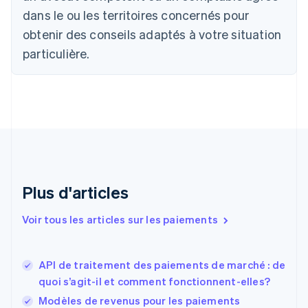
Canada
dans le ou les territoires concernés pour
English
Français
obtenir des conseils adaptés à votre situation
Chine continentale
particulière.
简体中文
English
Chypre
English
Croatie
English
Italiano
Danemark
English
Émirats arabes unis
English
Espagne
Plus d'articles
Español
English
Estonie
Voir tous les articles sur les paiements
English
États-Unis
English
Español
简体中文
API de traitement des paiements de marché : de
Finlande
English
Svenska
quoi s’agit-il et comment fonctionnent-elles?
France
Modèles de revenus pour les paiements
Français
English