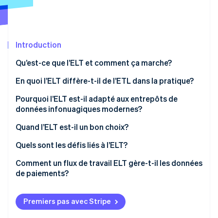
Commerce de détail
État des API
Atlas
Constitution d'une entreprise
Climate
Élimination du carbone
Écosystème
Introduction
Identity
Partenaires
Qu’est-ce que l’ELT et comment ça marche?
Vérification de l'identité
Stripe App Marketplace
En quoi l’ELT diffère-t-il de l’ETL dans la pratique?
Pourquoi l’ELT est-il adapté aux entrepôts de
données infonuagiques modernes?
Stripe Sessions 2026
Quand l’ELT est-il un bon choix?
Découvrez comment Stripe construit l’infrastructure écon
l’IA.
Quels sont les défis liés à l’ELT?
Regarder
Contrôle d’accès
Comment un flux de travail ELT gère-t-il les données
de paiements?
Qualité des données
Gestion des coûts
Premiers pas avec Stripe