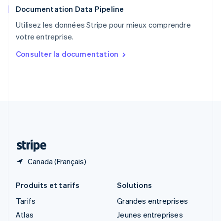
Documentation Data Pipeline
Royaume-Uni
English
Utilisez les données Stripe pour mieux comprendre
Singapour
votre entreprise.
English
简体中文
Slovaquie
Consulter la documentation
English
Slovénie
English
Italiano
Suède
Svenska
English
Suisse
Deutsch
Français
Italiano
English
Thaïlande
ไทย
English
Canada (Français)
Produits et tarifs
Solutions
Tarifs
Grandes entreprises
Atlas
Jeunes entreprises