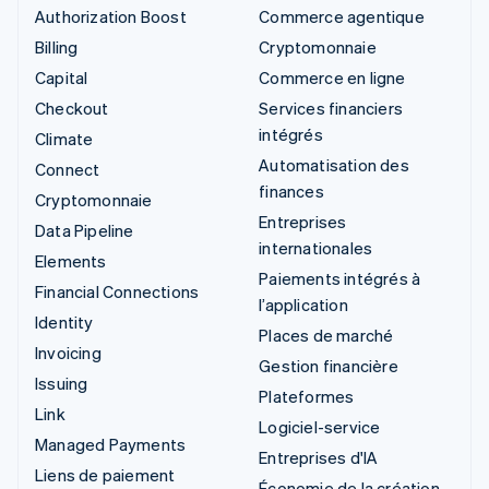
Authorization Boost
Commerce agentique
Billing
Cryptomonnaie
Capital
Commerce en ligne
Checkout
Services financiers
intégrés
Climate
Automatisation des
Connect
finances
Cryptomonnaie
Entreprises
Data Pipeline
internationales
Elements
Paiements intégrés à
Financial Connections
l’application
Identity
Places de marché
Invoicing
Gestion financière
Issuing
Plateformes
Link
Logiciel-service
Managed Payments
Entreprises d'IA
Liens de paiement
Économie de la création