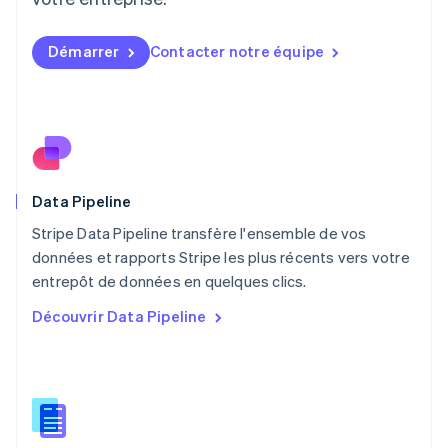
Malaisie
English
简体中文
Démarrer
Contacter notre équipe
Malte
English
Mexique
Español
English
Norvège
English
Nouvelle-Zélande
English
Data Pipeline
Pays-Bas
Stripe Data Pipeline transfère l'ensemble de vos
Nederlands
English
données et rapports Stripe les plus récents vers votre
Pologne
English
entrepôt de données en quelques clics.
Portugal
Découvrir Data Pipeline
Português
English
RAS de Hong Kong, Chine
English
简体中文
République tchèque
English
Roumanie
English