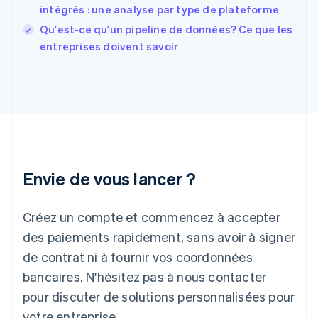
intégrés : une analyse par type de plateforme
Gibraltar
English
Qu'est-ce qu'un pipeline de données? Ce que les
Grèce
entreprises doivent savoir
English
Hongrie
English
Inde
English
Irlande
English
Italie
Italiano
English
Envie de vous lancer ?
Japon
日本語
English
Créez un compte et commencez à accepter
Lettonie
English
des paiements rapidement, sans avoir à signer
Liechtenstein
de contrat ni à fournir vos coordonnées
Deutsch
English
Lituanie
bancaires. N'hésitez pas à nous contacter
English
pour discuter de solutions personnalisées pour
Luxembourg
votre entreprise.
Français
Deutsch
English