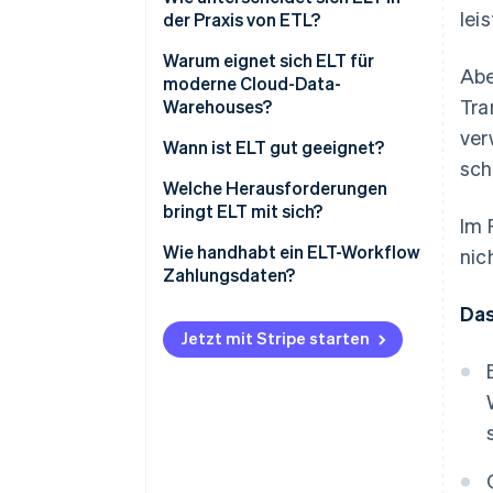
lei
der Praxis von ETL?
Warum eignet sich ELT für
Abe
moderne Cloud-Data-
Tra
Warehouses?
ver
Wann ist ELT gut geeignet?
sch
Welche Herausforderungen
bringt ELT mit sich?
Im 
Zugangskontrolle
Wie handhabt ein ELT-Workflow
nic
Zahlungsdaten?
Datenqualität
Das
Kostenmanagement
Jetzt mit Stripe starten