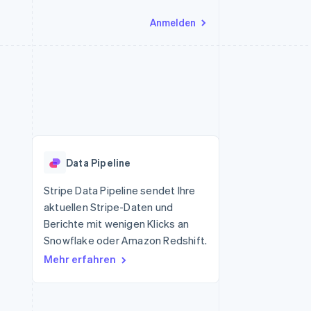
Anmelden
Ressourcen
Ecosystem
Kontakt
nd Marktplätze
Mehr
App-Integrationen
Partner
Sales-Team kontaktieren
Product roadmap
Code-Beispiele
Stripe App-Marktplatz
Partner werden
Ausblick
 Plattformen
Entwickler-Blog
eit
API-Status
Radar
Betrugsprävention
Data Pipeline
Atlas
onen
Start-up-Gründung
Stripe Data Pipeline sendet Ihre
aktuellen Stripe-Daten und
Climate
CO₂-Entnahme
Berichte mit wenigen Klicks an
Snowflake oder Amazon Redshift.
Mehr erfahren