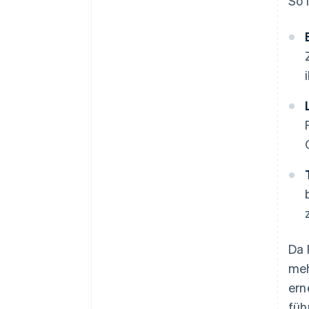
So 
Da 
meh
ern
füh