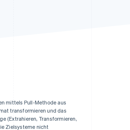
Stripe-Sessions 2026
Erfahren Sie, wie Stripe
Lösungen für die
Wirtschaftsinfrastruktur
für KI aufbaut.
Jetzt ansehen
ten mittels Pull-Methode aus
ormat transformieren und das
ge (Extrahieren, Transformieren,
die Zielsysteme nicht