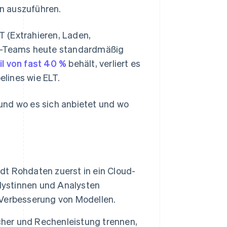
n auszuführen.
 (Extrahieren, Laden,
cs-Teams heute standardmäßig
l von fast 40 %
behält, verliert es
lines wie ELT.
t und wo es sich anbietet und wo
ädt Rohdaten zuerst in ein Cloud-
alystinnen und Analysten
r Verbesserung von Modellen.
cher und Rechenleistung trennen,