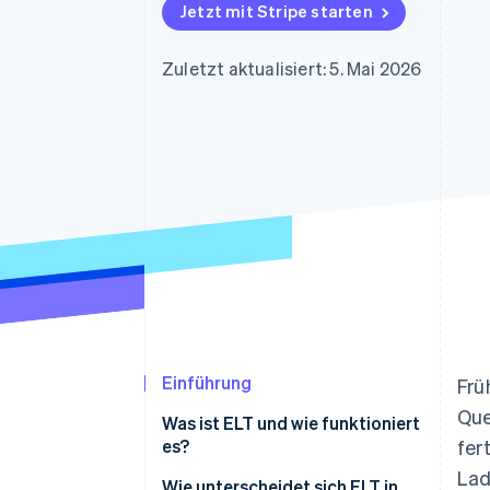
Optimierung der
Datensynchronisier
Jetzt mit Stripe starten
Autorisierungsraten
Link
Beschleunigter Bezahlvorgang
Zuletzt aktualisiert: 5. Mai 2026
Financial Connections
Verbundene Finanzdaten
Einführung
Frü
Que
Was ist ELT und wie funktioniert
es?
fer
Lad
Wie unterscheidet sich ELT in