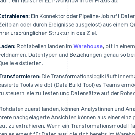
läuft ein typischer ELT-Workflow in der Praxis ab:
Extrahieren:
Ein Konnektor oder Pipeline-Job ruft Date
Zeitplan oder durch Ereignisse ausgelöst) aus einem Qu
ihrer ursprünglichen Struktur in das Ziel.
Laden:
Rohtabellen landen im
Warehouse
, oft in ein
Feldnamen, Datentypen und Beziehungen genau so beibe
Quelle existierten.
Transformieren:
Die Transformationslogik läuft inner
basierte Tools wie dbt (Data Build Tool) es Teams ermö
zu steuern, sie zu testen und Datensätze auf der Rohs
Rohdaten zuerst landen, können Analystinnen und Anal
rere nachgelagerte Ansichten können aus einer einzig
eut zu extrahieren. Wenn ein Transformationsmodell fa
ren es erneut für Daten aus, die sich bereits im Wareh