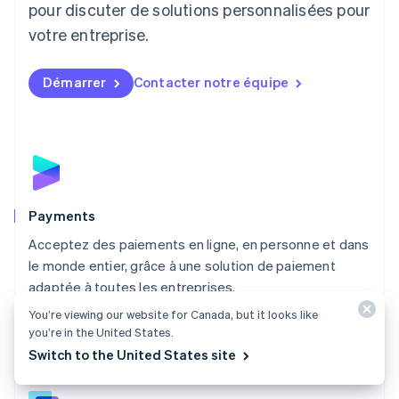
pour discuter de solutions personnalisées pour
Luxembourg
votre entreprise.
Français
Deutsch
English
Malaisie
English
简体中文
Démarrer
Contacter notre équipe
Malte
English
Mexique
Español
English
Norvège
English
Nouvelle-Zélande
English
Payments
Pays-Bas
Acceptez des paiements en ligne, en personne et dans
Nederlands
English
le monde entier, grâce à une solution de paiement
Pologne
English
adaptée à toutes les entreprises.
Portugal
You’re viewing our website for Canada, but it looks like
Découvrir Payments
Português
English
you’re in the United States.
RAS de Hong Kong, Chine
Switch to the United States site
English
简体中文
République tchèque
English