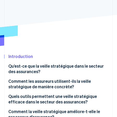
Commerce de détail
État des API
Atlas
Constitution d'une entreprise
Climate
Élimination du carbone
Écosystème
Identity
Partenaires
Vérification de l'identité
Stripe App Marketplace
Introduction
Stripe Sessions 2026
Qu’est-ce que la veille stratégique dans le secteur
Découvrez comment Stripe construit l’infrastructure écon
des assurances?
l’IA.
Regarder
Comment les assureurs utilisent-ils la veille
stratégique de manière concrète?
Visibilité des réclamations et contrôle du temps de
Quels outils permettent une veille stratégique
cycle
efficace dans le secteur des assurances?
Détection de la fraude
Comment la veille stratégique améliore-t-elle le
processus d’assurance?