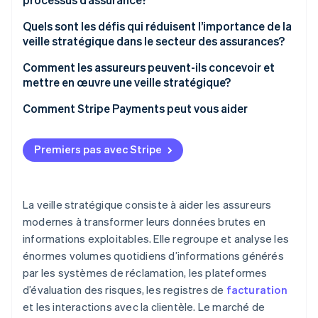
Évaluation des risques : gestion de la performance
Quels sont les défis qui réduisent l’importance de la
Fidélisation de la clientèle et ventes croisées
veille stratégique dans le secteur des assurances?
Suivi des ventes et des dépenses
Comment les assureurs peuvent-ils concevoir et
mettre en œuvre une veille stratégique?
Rapports réglementaires
Comment Stripe Payments peut vous aider
Premiers pas avec Stripe
La veille stratégique consiste à aider les assureurs
modernes à transformer leurs données brutes en
informations exploitables. Elle regroupe et analyse les
énormes volumes quotidiens d’informations générés
par les systèmes de réclamation, les plateformes
d’évaluation des risques, les registres de
facturation
et les interactions avec la clientèle. Le marché de