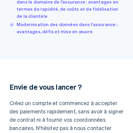
dans le domaine de l’assurance : avantages en
France
termes de rapidité, de coûts et de fidélisation
Français
English
de la clientèle
Gibraltar
English
Modernisation des données dans l’assurance :
Grèce
avantages, défis et mise en œuvre
English
Hongrie
English
Inde
English
Irlande
English
Italie
Italiano
English
Envie de vous lancer ?
Japon
日本語
English
Créez un compte et commencez à accepter
Lettonie
English
des paiements rapidement, sans avoir à signer
Liechtenstein
de contrat ni à fournir vos coordonnées
Deutsch
English
Lituanie
bancaires. N'hésitez pas à nous contacter
English