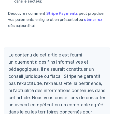
dans le secteur.
Découvrez comment
Stripe Payments
peut propulser
vos paiements en ligne et en présentiel ou
démarrez
dès aujourd’hui.
Le contenu de cet article est fourni
uniquement à des fins informatives et
Allemagne
pédagogiques. Il ne saurait constituer un
Deutsch
English
conseil juridique ou fiscal. Stripe ne garantit
Australie
pas l'exactitude, l'exhaustivité, la pertinence,
English
Autriche
ni l'actualité des informations contenues dans
Deutsch
English
cet article. Nous vous conseillons de consulter
Belgique
un avocat compétent ou un comptable agréé
Nederlands
Français
Deutsch
English
Brésil
dans le ou les territoires concernés pour
Português
English