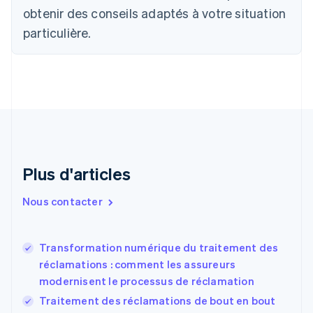
obtenir des conseils adaptés à votre situation
Bulgarie
English
particulière.
Canada
English
Français
Chine continentale
简体中文
English
Chypre
English
Croatie
English
Italiano
Danemark
English
Plus d'articles
Émirats arabes unis
English
Nous contacter
Espagne
Español
English
Estonie
Transformation numérique du traitement des
English
réclamations : comment les assureurs
États-Unis
modernisent le processus de réclamation
English
Español
简体中文
Finlande
Traitement des réclamations de bout en bout
English
Svenska