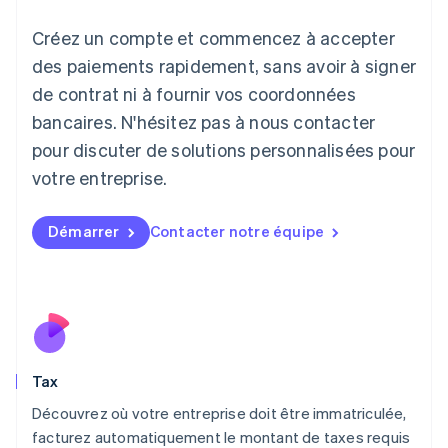
Italiano
English
Créez un compte et commencez à accepter
Japon
日本語
English
des paiements rapidement, sans avoir à signer
Lettonie
de contrat ni à fournir vos coordonnées
English
bancaires. N'hésitez pas à nous contacter
Liechtenstein
pour discuter de solutions personnalisées pour
Deutsch
English
Lituanie
votre entreprise.
English
Luxembourg
Français
Deutsch
English
Démarrer
Contacter notre équipe
Malaisie
English
简体中文
Malte
English
Mexique
Español
English
Norvège
Tax
English
Nouvelle-Zélande
Découvrez où votre entreprise doit être immatriculée,
English
facturez automatiquement le montant de taxes requis
Pays-Bas