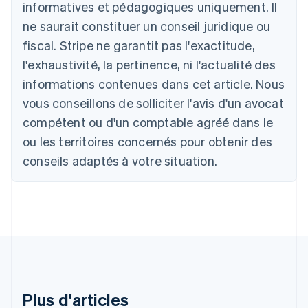
Allemagne
informatives et pédagogiques uniquement. Il
Deutsch
English
ne saurait constituer un conseil juridique ou
Australie
fiscal. Stripe ne garantit pas l'exactitude,
English
Autriche
l'exhaustivité, la pertinence, ni l'actualité des
Deutsch
English
informations contenues dans cet article. Nous
Belgique
vous conseillons de solliciter l'avis d'un avocat
Nederlands
Français
Deutsch
English
Brésil
compétent ou d'un comptable agréé dans le
Português
English
ou les territoires concernés pour obtenir des
Bulgarie
English
conseils adaptés à votre situation.
Canada
English
Français
Chine continentale
简体中文
English
Chypre
English
Croatie
English
Italiano
Danemark
English
Plus d'articles
Émirats arabes unis