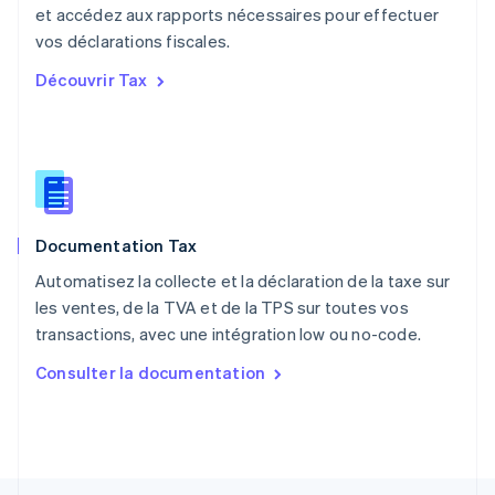
et accédez aux rapports nécessaires pour effectuer
Nederlands
English
vos déclarations fiscales.
Pologne
English
Découvrir Tax
Portugal
Português
English
R.A.S. de Hong Kong, Chine
English
简体中文
République tchèque
English
Roumanie
Documentation Tax
English
Royaume-Uni
Automatisez la collecte et la déclaration de la taxe sur
English
les ventes, de la TVA et de la TPS sur toutes vos
Singapour
transactions, avec une intégration low ou no-code.
English
简体中文
Slovaquie
Consulter la documentation
English
Slovénie
English
Italiano
Suède
Svenska
English
Suisse