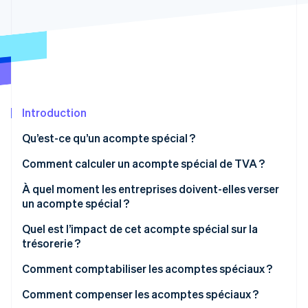
Découvrez les prochaines évolutions
Commerce en ligne
Radar
Prévention de la fraude
Écosystème
Atlas
Constitution de start-up
Partenaires
Climate
Stripe App Marketplace
Élimination du carbone
Introduction
Identity
Qu’est-ce qu’un acompte spécial ?
Vérification de l'identité
Comment calculer un acompte spécial de TVA ?
Exception : nouvelles entreprises
À quel moment les entreprises doivent-elles verser
un acompte spécial ?
Revenus exacts servant de base
Stripe Sessions 2026
À quel moment est-il judicieux d’obtenir une
Quel est l’impact de cet acompte spécial sur la
Découvrez comment Stripe construit l’infrastructure écono
prorogation permanente ?
trésorerie ?
Regarder la vidéo
Avantages de l’acompte spécial
Comment comptabiliser les acomptes spéciaux ?
Inconvénients de l’acompte spécial
Comment compenser les acomptes spéciaux ?