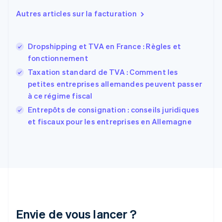
English
Autres articles sur la facturation
Espagne
Español
English
Estonie
Dropshipping et TVA en France : Règles et
English
fonctionnement
États-Unis
Taxation standard de TVA : Comment les
English
Español
简体中文
Finlande
petites entreprises allemandes peuvent passer
English
Svenska
à ce régime fiscal
France
Entrepôts de consignation : conseils juridiques
Français
English
et fiscaux pour les entreprises en Allemagne
Gibraltar
English
Grèce
English
Hongrie
English
Inde
English
Irlande
Envie de vous lancer ?
English
Italie