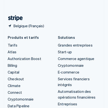
Deutsch
Français
Italiano
English
Thaïlande
ไทย
English
Belgique (Français)
Produits et tarifs
Solutions
Tarifs
Grandes entreprises
Atlas
Start-up
Authorization Boost
Commerce agentique
Billing
Cryptomonnaie
Capital
E-commerce
Checkout
Services financiers
intégrés
Climate
Automatisation des
Connect
opérations financières
Cryptomonnaie
Entreprises
Data Pipeline