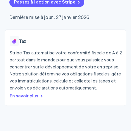
UI flexibles
Passez à l’action avec Stripe
Recognition
l’application
Gérer des
Moyens de
Comptabilité
Entreprise
Marketplaces
abonnements
paiement
automatisée
Gestion financière
Proposer une
Dernière mise à jour : 27 janvier 2026
Accès à plus
Stripe Sigma
Roadmap produit
Plateformes
facturation à l'usage
de 125
Rapports
Sessions : conférence
SaaS
Émettre des cartes
Terminal
personnalisés
annuelle
bancaires adossées à
Paiements en
Data Pipeline
Carrières
des stablecoins
personne
Synchronisation
Communiqués de
Tax
Fournir et gérer des
Authorization
des données
presse
services avec des
Par secteur
Boost
Stripe Press
agents
Stripe Tax automatise votre conformité fiscale de A à Z
Acceptation
partout dans le monde pour que vous puissiez vous
optimisée
Entreprises d'IA
concentrer sur le développement de votre entreprise.
Link
Économie des
Paiements
créateurs
Contact
Notre solution détermine vos obligations fiscales, gère
Ressources
Jeux
accélérés
vos immatriculations, calcule et collecte les taxes et
Hôtellerie, voyages et
Financial
Contacter notre équipe
envoie vos déclarations automatiquement.
loisirs
Intégrations
Connections
Assurance
d'applications
Comptes
Devenir partenaire
En savoir plus
Médias et
Exemples de code
financiers
divertissements
Blog des développeurs
associés
Organisations à but
non lucratif
État de l'API
Services aux
Plus
entreprises
Product roadmap
Secteur public