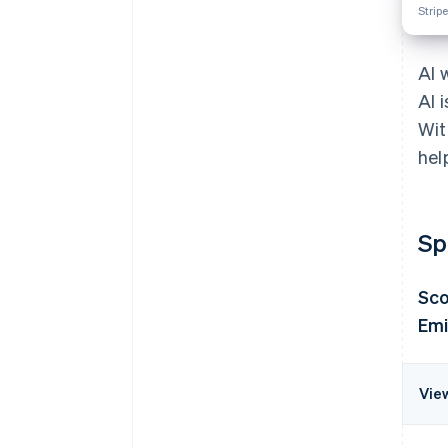
Strip
AI 
AI 
Wit
hel
Sp
Sco
Emi
Vie