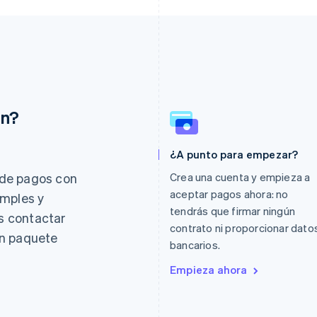
ón?
¿A punto para empezar?
Eslovaquia
Italia
English
Italiano
English
de pagos con
Crea una cuenta y empieza a
Eslovenia
Japón
aceptar pagos ahora: no
imples y
English
Italiano
日本語
English
tendrás que firmar ningún
es contactar
España
Letonia
contrato ni proporcionar dato
Español
English
English
un paquete
bancarios.
Estados Unidos
Liechtenstein
English
Español
简体中文
Deutsch
English
Empieza ahora
Estonia
Lituania
English
English
Finlandia
Luxemburgo
English
Svenska
Français
Deutsch
English