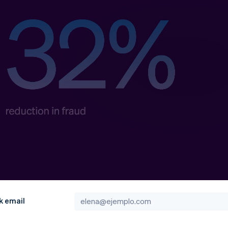
atos
k email