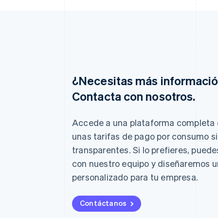
¿Necesitas más informaci
Contacta con nosotros.
Alemania
Deutsch
English
Accede a una plataforma completa 
Australia
unas tarifas de pago por consumo s
English
transparentes. Si lo prefieres, pued
Austria
Deutsch
English
con nuestro equipo y diseñaremos 
Bélgica
personalizado para tu empresa.
Nederlands
Français
Deutsch
English
Brasil
Português
English
Contáctanos
Bulgaria
English