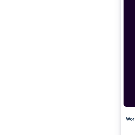
Authorization Boost
Data Pipeline
Optimizaciones de aceptación
Sincronización de d
Link
Proceso de compra acelerado
Financial Connections
Datos de ctas. financieras
vinculadas
Wor