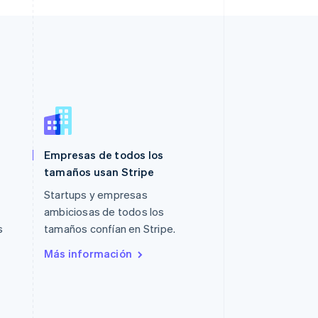
Empresas de todos los
Polonia
tamaños usan Stripe
English
Portugal
Startups y empresas
Português
English
ambiciosas de todos los
RAE de Hong Kong, China
s
tamaños confían en Stripe.
English
简体中文
Reino Unido
Más información
English
República Checa
English
Rumanía
English