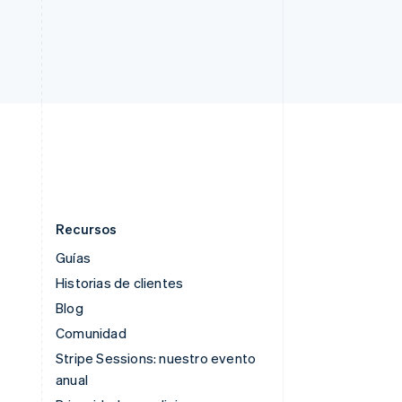
Singapur
English
简体中文
Suecia
Svenska
English
Suiza
Deutsch
Français
Italiano
English
Tailandia
ไทย
English
Recursos
Guías
Historias de clientes
Blog
Comunidad
Stripe Sessions: nuestro evento
anual