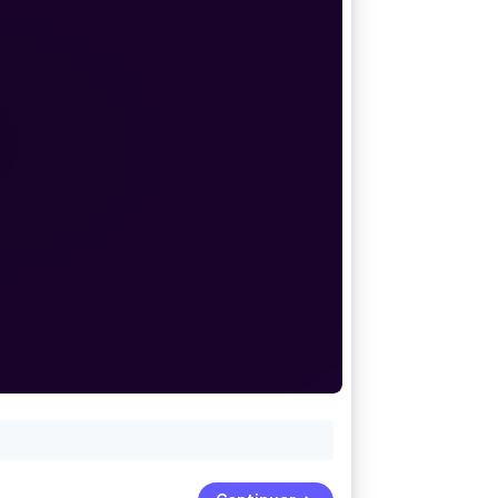
Stripe Sessions 2026
Descubre cómo Stripe
está construyendo la
infraestructura
económica para la IA.
Ver ahora