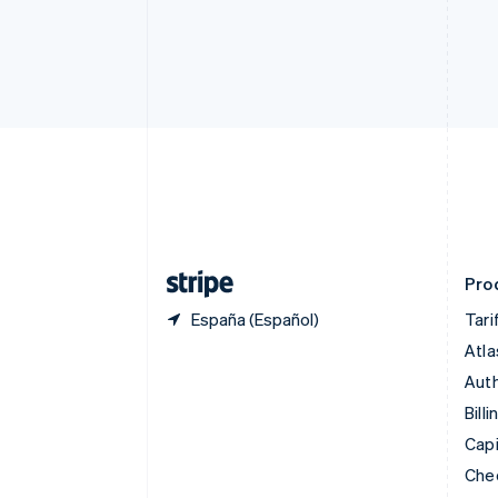
Canadá
English
Français
China continental
简体中文
English
Chipre
English
Croacia
English
Italiano
Dinamarca
English
Emiratos Árabes Unidos
English
Pro
España (Español)
Tari
Atla
Auth
Billi
Capi
Che