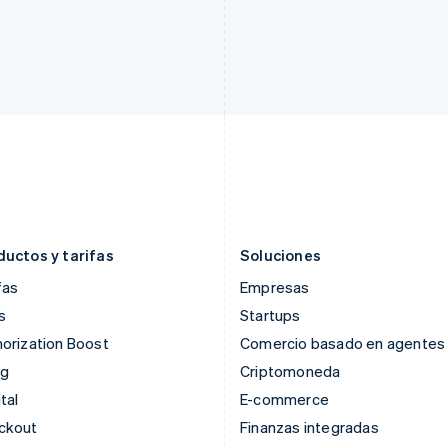
Francia
Malasia
Français
English
English
简体中文
Gibraltar
Malta
English
English
Grecia
México
English
Español
English
Hungría
Noruega
English
English
India
Nueva Zelanda
English
English
Irlanda
Países Bajos
English
Nederlands
English
ductos y tarifas
Soluciones
fas
Empresas
s
Startups
orization Boost
Comercio basado en agentes
ng
Criptomoneda
tal
E-commerce
ckout
Finanzas integradas