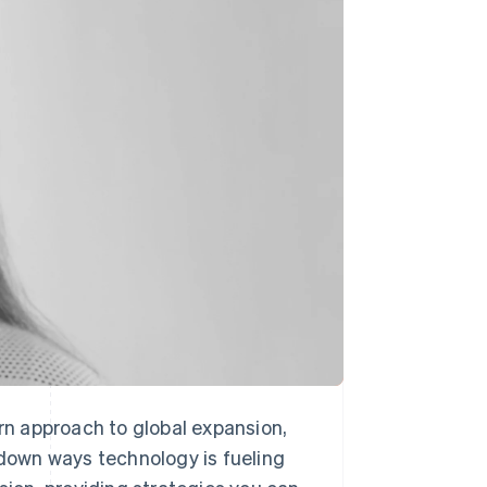
Stripe Sessions 2026
Descubre cómo Stripe
está construyendo la
infraestructura
económica para la IA.
Ver ahora
ern approach to global expansion,
 down ways technology is fueling