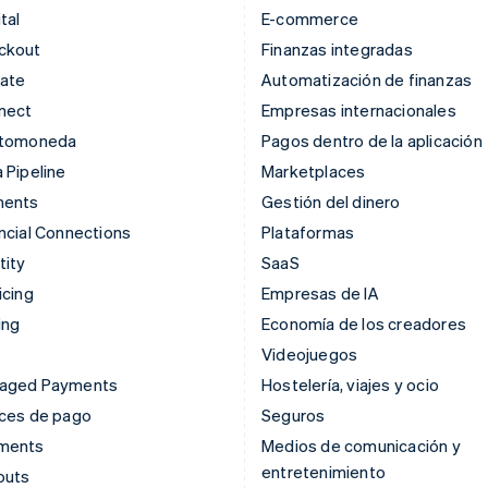
tal
E-commerce
ckout
Finanzas integradas
mate
Automatización de finanzas
nect
Empresas internacionales
ptomoneda
Pagos dentro de la aplicación
 Pipeline
Marketplaces
ments
Gestión del dinero
ncial Connections
Plataformas
tity
SaaS
icing
Empresas de IA
ing
Economía de los creadores
Videojuegos
aged Payments
Hostelería, viajes y ocio
aces de pago
Seguros
ments
Medios de comunicación y
entretenimiento
outs