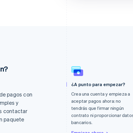
ón?
¿A punto para empezar?
Eslovaquia
Italia
English
Italiano
English
de pagos con
Crea una cuenta y empieza a
Eslovenia
Japón
aceptar pagos ahora: no
imples y
English
Italiano
日本語
English
tendrás que firmar ningún
es contactar
España
Letonia
contrato ni proporcionar dato
Español
English
English
un paquete
bancarios.
Estados Unidos
Liechtenstein
English
Español
简体中文
Deutsch
English
Empieza ahora