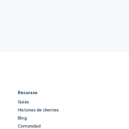
República Checa
English
Rumanía
English
Singapur
English
简体中文
Suecia
Svenska
English
Suiza
Deutsch
Français
Italiano
English
Tailandia
ไทย
English
Recursos
Guías
Historias de clientes
Blog
Comunidad