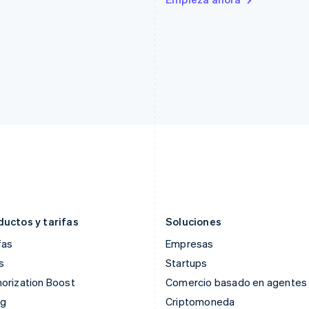
Estonia
Lituania
English
English
Finlandia
Luxemburgo
English
Svenska
Français
Deutsch
English
Francia
Malasia
Français
English
English
简体中文
Gibraltar
Malta
English
English
Grecia
México
English
Español
English
Hungría
Noruega
English
English
India
Nueva Zelanda
English
English
Irlanda
Países Bajos
English
Nederlands
English
ductos y tarifas
Soluciones
fas
Empresas
s
Startups
orization Boost
Comercio basado en agentes
ng
Criptomoneda