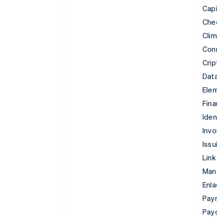
Capi
Che
Cli
Con
Cri
Data
Ele
Fina
Iden
Invo
Issu
Link
Man
Enl
Pay
Pay