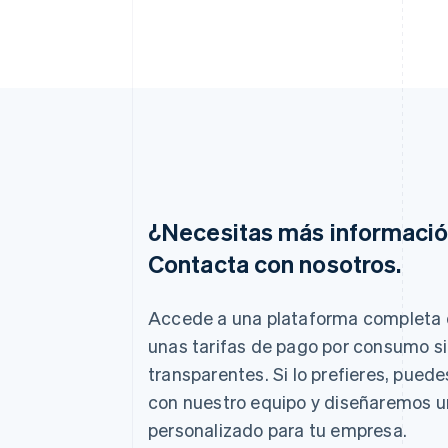
¿Necesitas más informaci
Contacta con nosotros.
Alemania
Deutsch
English
Accede a una plataforma completa 
Australia
unas tarifas de pago por consumo s
English
transparentes. Si lo prefieres, pued
Austria
Deutsch
English
con nuestro equipo y diseñaremos 
Bélgica
personalizado para tu empresa.
Nederlands
Français
Deutsch
English