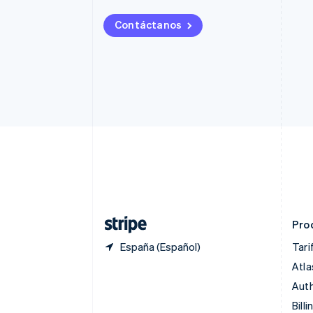
Brasil
Português
English
Contáctanos
Bulgaria
English
Canadá
English
Français
China continental
简体中文
English
Chipre
English
Croacia
English
Italiano
Dinamarca
English
Emiratos Árabes Unidos
English
Pro
España (Español)
Tari
Atla
Auth
Billi