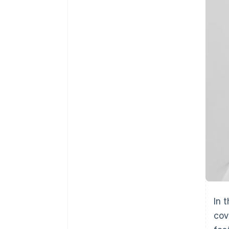
Authorization Boost
Data Pipeline
Optimizaciones de aceptación
Sincronización de d
Link
Proceso de compra acelerado
Financial Connections
Datos de ctas. financieras
vinculadas
In 
cov