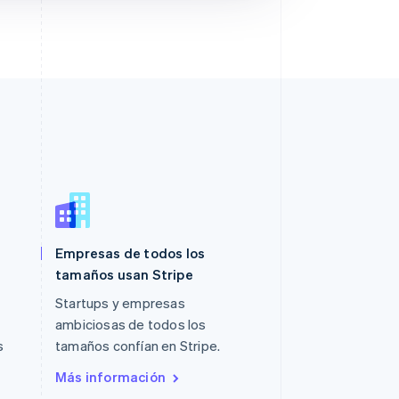
Empresas de todos los
Polonia
tamaños usan Stripe
English
Portugal
Startups y empresas
Português
English
ambiciosas de todos los
RAE de Hong Kong, China
s
tamaños confían en Stripe.
English
简体中文
Reino Unido
Más información
English