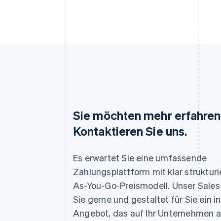
Sie möchten mehr erfahre
Kontaktieren Sie uns.
Es erwartet Sie eine umfassende
Australien
English
Zahlungsplattform mit klar struktur
Belgien
As-You-Go-Preismodell. Unser Sale
Nederlands
Français
Deutsch
English
Sie gerne und gestaltet für Sie ein i
Brasilien
Português
English
Angebot, das auf Ihr Unternehmen
Bulgarien