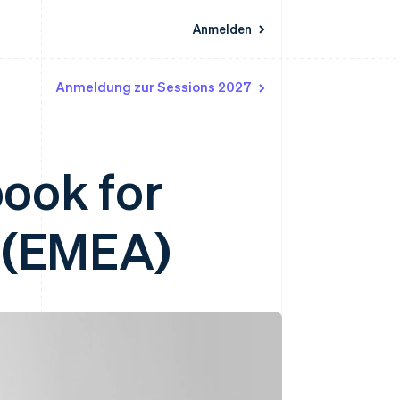
Anmelden
Anmeldung zur Sessions 2027
Ressourcen
Ecosystem
Kontakt
nd Marktplätze
Mehr
App-Integrationen
Partner
Sales-Team kontaktieren
Product roadmap
Code-Beispiele
Stripe App-Marktplatz
Partner werden
Ausblick
 Plattformen
Entwickler-Blog
book for
 platforms
eit
API-Status
Radar
Betrugsprävention
eistungen
Atlas
 (EMEA)
onen
virtuelle Karten
Start-up-Gründung
Climate
CO₂-Entnahme
Identity
Online-Identitätsprüfung