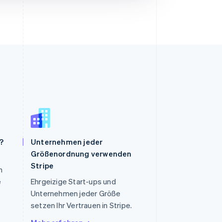
?
Unternehmen jeder
Größenordnung verwenden
Slowenien
Stripe
n
English
Italiano
Sonderverwaltungsregion
e
Ehrgeizige Start-ups und
Hongkong, China
Unternehmen jeder Größe
English
简体中文
setzen Ihr Vertrauen in Stripe.
Spanien
Español
English