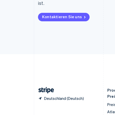
ist.
English
Dänemark
English
Kontaktieren Sie uns
Deutschland
Deutsch
English
Estland
English
Festlandchina
简体中文
English
Finnland
English
Svenska
Frankreich
Français
English
Gibraltar
English
Griechenland
English
Pro
Pre
Deutschland (Deutsch)
Prei
Atla