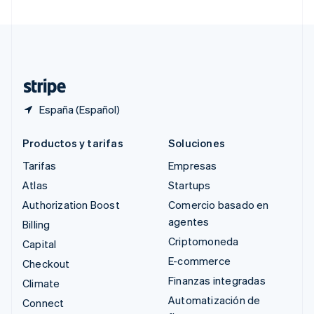
Suecia
Svenska
English
Suiza
Deutsch
Français
Italiano
English
Tailandia
ไทย
English
España (Español)
Productos y tarifas
Soluciones
Tarifas
Empresas
Atlas
Startups
Authorization Boost
Comercio basado en
agentes
Billing
Criptomoneda
Capital
E-commerce
Checkout
Finanzas integradas
Climate
Automatización de
Connect