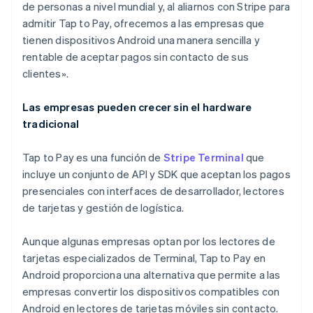
de personas a nivel mundial y, al aliarnos con Stripe para
admitir Tap to Pay, ofrecemos a las empresas que
Alemania
tienen dispositivos Android una manera sencilla y
Deutsch
English
rentable de aceptar pagos sin contacto de sus
Australia
clientes».
English
Austria
Las empresas pueden crecer sin el hardware
Deutsch
English
Bélgica
tradicional
Nederlands
Français
Deutsch
English
Brasil
Tap to Pay es una función de
Stripe Terminal
que
Português
English
incluye un conjunto de API y SDK que aceptan los pagos
Bulgaria
presenciales con interfaces de desarrollador, lectores
English
Canadá
de tarjetas y gestión de logística.
English
Français
China continental
Aunque algunas empresas optan por los lectores de
简体中文
English
tarjetas especializados de Terminal, Tap to Pay en
Chipre
Android proporciona una alternativa que permite a las
English
Croacia
empresas convertir los dispositivos compatibles con
English
Italiano
Android en lectores de tarjetas móviles sin contacto.