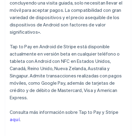
México
concluyendo una visita guiada, solo necesitan llevar el
Español
English
móvil para aceptar pagos. La compatibilidad con gran
Noruega
variedad de dispositivos y el precio asequible de los
English
dispositivos de Android son factores de valor
Nueva Zelanda
significativos».
English
Países Bajos
Nederlands
English
Tap to Pay en Android de Stripe está disponible
Polonia
actualmente en versión beta en cualquier teléfono o
English
tableta con Android con NFC en Estados Unidos,
Portugal
Canadá, Reino Unido, Nueva Zelanda, Australia y
Português
English
Singapur. Admite transacciones realizadas con pagos
RAE de Hong Kong, China
móviles, como Google Pay, además de tarjetas de
English
简体中文
Reino Unido
crédito y de débito de Mastercard, Visa y American
English
Express.
República Checa
English
Consulta más información sobre Tap to Pay y Stripe
Rumanía
aquí
.
English
Singapur
English
简体中文