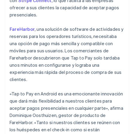
con
Stripe Connect
, lo que facilita a las empresas
Hungría
ofrecer a sus clientes la capacidad de aceptar pagos
English
India
presenciales.
English
Irlanda
FareHarbor
, una solución de software de actividades y
English
reservas para los operadores turísticos, necesitaba
Italia
una opción de pago más sencilla y compatible con
Italiano
English
móviles para sus usuarios. Los comerciantes de
Japón
Fareharbor descubrieron que Tap to Pay solo tardaba
日本語
English
Letonia
unos minutos en configurarse y lograba una
English
experiencia más rápida del proceso de compra de sus
Liechtenstein
clientes.
Deutsch
English
Lituania
«Tap to Pay en Android es una emocionante innovación
English
Luxemburgo
que dará más flexibilidad a nuestros clientes para
Français
Deutsch
English
aceptar pagos presenciales en cualquier parte», afirma
Malasia
Dominique Oosthuizen, gestor de producto de
English
简体中文
FareHarbor. «Tanto si nuestros clientes se reúnen con
Malta
los huéspedes en el check-in como si están
English