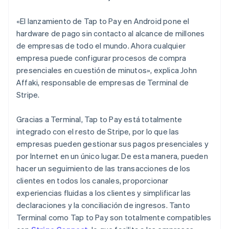
Dinamarca
English
«El lanzamiento de Tap to Pay en Android pone el
Emiratos Árabes Unidos
hardware de pago sin contacto al alcance de millones
English
de empresas de todo el mundo. Ahora cualquier
Eslovaquia
empresa puede configurar procesos de compra
English
Eslovenia
presenciales en cuestión de minutos», explica John
English
Italiano
Affaki, responsable de empresas de Terminal de
España
Stripe.
Español
English
Estados Unidos
Gracias a Terminal, Tap to Pay está totalmente
English
Español
简体中文
Estonia
integrado con el resto de Stripe, por lo que las
English
empresas pueden gestionar sus pagos presenciales y
Finlandia
por Internet en un único lugar. De esta manera, pueden
English
Svenska
hacer un seguimiento de las transacciones de los
Francia
clientes en todos los canales, proporcionar
Français
English
Gibraltar
experiencias fluidas a los clientes y simplificar las
English
declaraciones y la conciliación de ingresos. Tanto
Grecia
Terminal como Tap to Pay son totalmente compatibles
English