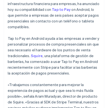
Sector público
infraestructura financiera para empresas, ha anunciado
Radar
Comercio minorista
hoy su compatibilidad con
Tap to Pay
on Android, lo
Prevención de fraude
que permite a empresas de seis países aceptar pagos
Atlas
presenciales sin contacto con un teléfono o tableta
Constitución de una startup
Ecosystem
compatibles.
Climate
Eliminación de dióxido de carbono
Socios
Tap to Pay en Android ayuda a las empresas a vender y
Stripe App Marketplace
Identity
personalizar procesos de compra presenciales sin que
Verificación de identidad en línea
sea necesario el hardware de los puntos de venta
tradicionales.
Squire
, una plataforma de gestión de
barberías, ha comenzado a usar Tap to Pay en Android
recientemente con Stripe para facilitar a las barberías
la aceptación de pagos presenciales.
Stripe Sessions 2026
Descubre cómo Stripe está construyendo la infraestructu
para la IA.
«Trabajamos constantemente para mejorar la
Ver ahora
experiencia de pagos actual y que sea lo más fluida
posible», señala Aram Muradyan, director de producto
de Squire. «Gracias al SDK de Stripe Terminal, nuestros
equipos móviles pudieron implementar Tap to Pay en