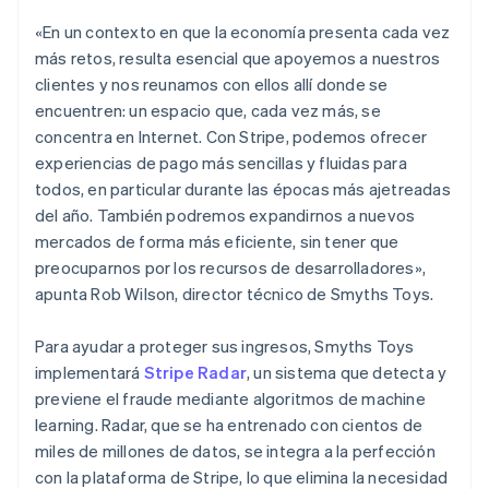
日本語
English
Letonia
«En un contexto en que la economía presenta cada vez
English
más retos, resulta esencial que apoyemos a nuestros
Liechtenstein
clientes y nos reunamos con ellos allí donde se
Deutsch
English
encuentren: un espacio que, cada vez más, se
Lituania
concentra en Internet. Con Stripe, podemos ofrecer
English
Luxemburgo
experiencias de pago más sencillas y fluidas para
Français
Deutsch
English
todos, en particular durante las épocas más ajetreadas
Malasia
del año. También podremos expandirnos a nuevos
English
简体中文
mercados de forma más eficiente, sin tener que
Malta
preocuparnos por los recursos de desarrolladores»,
English
México
apunta Rob Wilson, director técnico de Smyths Toys.
Español
English
Noruega
Para ayudar a proteger sus ingresos, Smyths Toys
English
implementará
Stripe Radar
, un sistema que detecta y
Nueva Zelanda
previene el fraude mediante algoritmos de machine
English
Países Bajos
learning. Radar, que se ha entrenado con cientos de
Nederlands
English
miles de millones de datos, se integra a la perfección
Polonia
con la plataforma de Stripe, lo que elimina la necesidad