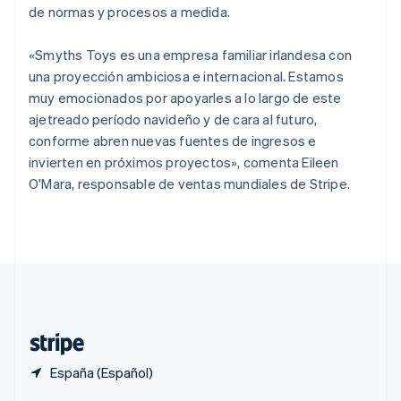
English
de normas y procesos a medida.
Portugal
Português
English
«Smyths Toys es una empresa familiar irlandesa con
RAE de Hong Kong, China
una proyección ambiciosa e internacional. Estamos
English
简体中文
Reino Unido
muy emocionados por apoyarles a lo largo de este
English
ajetreado período navideño y de cara al futuro,
República Checa
conforme abren nuevas fuentes de ingresos e
English
invierten en próximos proyectos», comenta Eileen
Rumanía
O'Mara, responsable de ventas mundiales de Stripe.
English
Singapur
English
简体中文
Suecia
Svenska
English
Suiza
Deutsch
Français
Italiano
English
Tailandia
ไทย
English
España (Español)