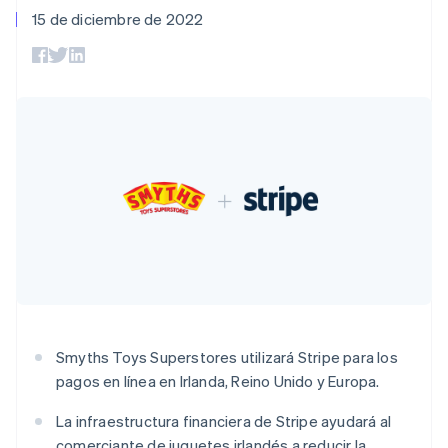
Métodos de
Recognition
Empresa
Nederlands
Français
Deutsch
English
aplicación
suscripciones
15 de diciembre de 2022
pago
Automatización
Brasil
Marketplaces
Ofrecer facturación
Acceso a más
contable
Hoja de ruta del
Português
English
Gestión del dinero
basada en el consumo
de 125
Stripe Sigma
producto
Bulgaria
Plataformas
Emitir tarjetas virtuales
Terminal
Informes
Stripe Sessions:
SaaS
con stablecoins
English
Pagos en
personalizados
nuestro evento anual
Aprovisiona y gestiona
Canadá
persona
Data Pipeline
Empleo
servicios con agentes
English
Français
Authorization
Sincronización
Sala de prensa
China continental
Boost
de datos
Stripe Press
Por sector
简体中文
English
Optimizaciones
Chipre
de aceptación
Recursos
Link
Empresas de IA
English
Proceso de
Economía de los
Croacia
Contacto
creadores
Integraciones de
compra
English
Italiano
Videojuegos
aplicaciones
acelerado
Financial
Dinamarca
Contacta con ventas
Hostelería, viajes y ocio
Muestras de código
Connections
Conviértete en socio
English
Blog de
Datos de ctas.
Emiratos Árabes Unidos
Seguros
desarrolladores
financieras
English
Medios de
Estado de la API
vinculadas
comunicación y
Eslovaquia
Smyths Toys Superstores utilizará Stripe para los
entretenimiento
English
pagos en línea en Irlanda, Reino Unido y Europa.
Entidades sin ánimo de
Eslovenia
Más
lucro
English
Italiano
La infraestructura financiera de Stripe ayudará al
Product roadmap
Servicios para
España
Descubre lo que viene
profesionales
comerciante de juguetes irlandés a reducir la