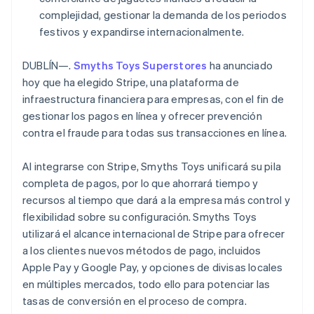
Español
English
Sector público
complejidad, gestionar la demanda de los periodos
Radar
Estados Unidos
Comercio minorista
Prevención de fraude
festivos y expandirse internacionalmente.
English
Español
简体中文
Estonia
Atlas
English
DUBLÍN—.
Constitución de una startup
Smyths Toys Superstores
ha anunciado
Ecosystem
Finlandia
hoy que ha elegido Stripe, una plataforma de
Climate
English
Svenska
infraestructura financiera para empresas, con el fin de
Eliminación de dióxido de carbono
Socios
Francia
Stripe App Marketplace
gestionar los pagos en línea y ofrecer prevención
Français
English
Identity
Gibraltar
contra el fraude para todas sus transacciones en línea.
Verificación de identidad en línea
English
Grecia
Al integrarse con Stripe, Smyths Toys unificará su pila
English
completa de pagos, por lo que ahorrará tiempo y
Hungría
recursos al tiempo que dará a la empresa más control y
English
Stripe Sessions 2026
India
flexibilidad sobre su configuración. Smyths Toys
Descubre cómo Stripe está construyendo la infraestructu
English
utilizará el alcance internacional de Stripe para ofrecer
para la IA.
Irlanda
a los clientes nuevos métodos de pago, incluidos
Ver ahora
English
Apple Pay y Google Pay, y opciones de divisas locales
Italia
en múltiples mercados, todo ello para potenciar las
Italiano
English
tasas de conversión en el proceso de compra.
Japón