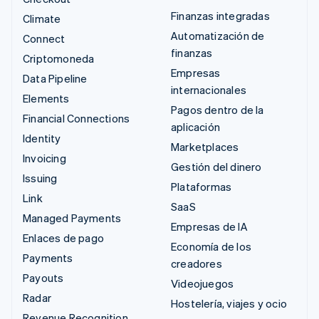
Finanzas integradas
Climate
Automatización de
Connect
finanzas
Criptomoneda
Empresas
Data Pipeline
internacionales
Elements
Pagos dentro de la
Financial Connections
aplicación
Identity
Marketplaces
Invoicing
Gestión del dinero
Issuing
Plataformas
Link
SaaS
Managed Payments
Empresas de IA
Enlaces de pago
Economía de los
Payments
creadores
Payouts
Videojuegos
Radar
Hostelería, viajes y ocio
Revenue Recognition