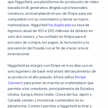
que Higgsfield, una plataforma de producción de vídeo
Sector público
Radar
basada en IA generativa dirigida a profesionales
Comercio minorista
Prevención de fraude
creativos, está ampliando el uso de Stripe para ser
Atlas
compatible con su crecimiento y lanzar un nuevo
Constitución de una startup
marketplace. Higgsfield
ha duplicado
su tasa de
Ecosystem
Climate
Alemania
ingresos anual de 100 a 200 millones de dólares en
Eliminación de dióxido de carbono
Socios
Deutsch
English
solo dos meses, y ha confiado en Stripe para el
Stripe App Marketplace
Australia
Identity
proceso de compra, los pagos, la facturación y la
English
Verificación de identidad en línea
prevención del fraude con el fin de crecer a nivel
Austria
internacional.
Deutsch
English
Bélgica
Nederlands
Français
Deutsch
English
Higgsfield se integró con Stripe en tres días con un
Brasil
solo ingeniero de back-end antes del lanzamiento de
Stripe Sessions 2026
Português
English
su producto el año pasado. Ahora utiliza
Stripe
Descubre cómo Stripe está construyendo la infraestructu
Bulgaria
Connect
para poner en marcha un marketplace que
para la IA.
English
Ver ahora
Canadá
permite a los creadores, principalmente de Estados
English
Français
Unidos, Europa, Reino Unido, Corea del Sur, Japón y
China continental
Canadá, vender y monetizar contenidos en su
简体中文
English
plataforma. Connect permite a Higgsfield activar y
Chipre