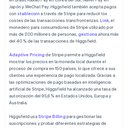
English
Japón y WeChat Pay. Higgsfield también acepta pagos
Grecia
con
stablecoin
a través de Stripe para reducir los
English
costes de las transacciones transfronterizas.
Link
, el
Hungría
monedero para consumidores de Stripe utilizado por
English
India
más de 200 millones de personas,
gestiona
ahora más
English
del 40 % de las transacciones de Higgsfield.
Irlanda
English
Adaptive Pricing
de Stripe permite a Higgsfield
Italia
mostrar los precios en la moneda local durante el
Italiano
English
proceso de compra en 150 países, lo que ofrece a sus
Japón
clientes una experiencia de pago localizada. Gracias a
日本語
English
Letonia
las optimizaciones de pago basadas en inteligencia
English
artificial de Stripe, Higgsfield ha alcanzado una tasa de
Liechtenstein
autorización del 95,6 % en Estados Unidos, Europa y
Deutsch
English
Australia.
Lituania
English
Luxemburgo
Higgsfield usa
Stripe Billing
para gestionar las
Français
Deutsch
English
suscripciones y probar diferentes estrategias de
Malasia