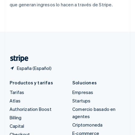
que generan ingresos lo hacen a través de Stripe.
English
Singapur
English
简体中文
Suecia
Svenska
English
Suiza
Deutsch
Français
Italiano
English
Tailandia
ไทย
English
España (Español)
Productos y tarifas
Soluciones
Tarifas
Empresas
Atlas
Startups
Authorization Boost
Comercio basado en
agentes
Billing
Criptomoneda
Capital
E-commerce
Checkout