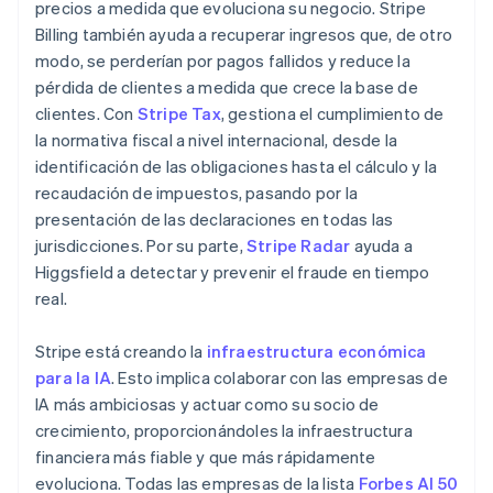
precios a medida que evoluciona su negocio. Stripe
English
简体中文
Billing también ayuda a recuperar ingresos que, de otro
Malta
modo, se perderían por pagos fallidos y reduce la
English
México
pérdida de clientes a medida que crece la base de
Español
English
clientes. Con
Stripe Tax
, gestiona el cumplimiento de
Noruega
la normativa fiscal a nivel internacional, desde la
English
identificación de las obligaciones hasta el cálculo y la
Nueva Zelanda
recaudación de impuestos, pasando por la
English
Países Bajos
presentación de las declaraciones en todas las
Nederlands
English
jurisdicciones. Por su parte,
Stripe Radar
ayuda a
Polonia
Higgsfield a detectar y prevenir el fraude en tiempo
English
real.
Portugal
Português
English
Stripe está creando la
infraestructura económica
RAE de Hong Kong, China
para la IA
. Esto implica colaborar con las empresas de
English
简体中文
Reino Unido
IA más ambiciosas y actuar como su socio de
English
crecimiento, proporcionándoles la infraestructura
República Checa
financiera más fiable y que más rápidamente
English
evoluciona. Todas las empresas de la lista
Forbes AI 50
Rumanía