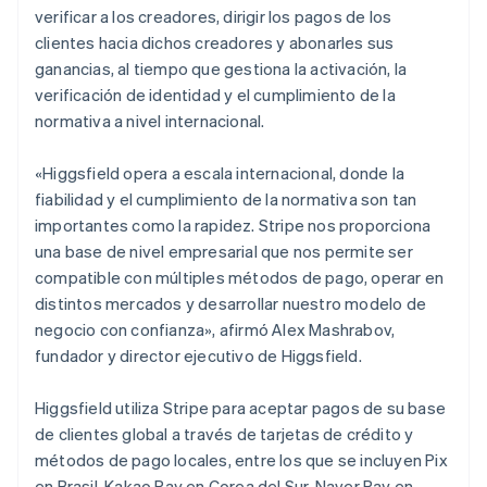
verificar a los creadores, dirigir los pagos de los
English
Croacia
clientes hacia dichos creadores y abonarles sus
English
Italiano
ganancias, al tiempo que gestiona la activación, la
Dinamarca
verificación de identidad y el cumplimiento de la
English
normativa a nivel internacional.
Emiratos Árabes Unidos
English
«Higgsfield opera a escala internacional, donde la
Eslovaquia
fiabilidad y el cumplimiento de la normativa son tan
English
Eslovenia
importantes como la rapidez. Stripe nos proporciona
English
Italiano
una base de nivel empresarial que nos permite ser
España
compatible con múltiples métodos de pago, operar en
Español
English
distintos mercados y desarrollar nuestro modelo de
Estados Unidos
negocio con confianza», afirmó Alex Mashrabov,
English
Español
简体中文
Estonia
fundador y director ejecutivo de Higgsfield.
English
Finlandia
Higgsfield utiliza Stripe para aceptar pagos de su base
English
Svenska
de clientes global a través de tarjetas de crédito y
Francia
métodos de pago locales, entre los que se incluyen Pix
Français
English
Gibraltar
en Brasil, Kakao Pay en Corea del Sur, Naver Pay en