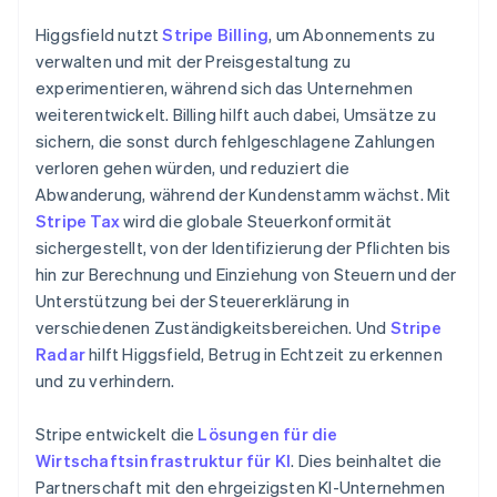
Deutsch
English
Polen
Higgsfield nutzt
Stripe Billing
, um Abonnements zu
English
verwalten und mit der Preisgestaltung zu
Portugal
experimentieren, während sich das Unternehmen
Português
English
weiterentwickelt. Billing hilft auch dabei, Umsätze zu
Rumänien
sichern, die sonst durch fehlgeschlagene Zahlungen
English
Schweden
verloren gehen würden, und reduziert die
Svenska
English
Abwanderung, während der Kundenstamm wächst. Mit
Schweiz
Stripe Tax
wird die globale Steuerkonformität
Deutsch
Français
Italiano
English
sichergestellt, von der Identifizierung der Pflichten bis
Singapur
hin zur Berechnung und Einziehung von Steuern und der
English
简体中文
Slowakei
Unterstützung bei der Steuererklärung in
English
verschiedenen Zuständigkeitsbereichen. Und
Stripe
Slowenien
Radar
hilft Higgsfield, Betrug in Echtzeit zu erkennen
English
Italiano
und zu verhindern.
Sonderverwaltungsregion Hongkong,
China
Stripe entwickelt die
Lösungen für die
English
简体中文
Wirtschaftsinfrastruktur für KI
. Dies beinhaltet die
Spanien
Partnerschaft mit den ehrgeizigsten KI-Unternehmen
Español
English