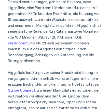
Betrugsprävention
Finanzdienstleistungen, gab heute bekannt, dass
Ecosystem
Higgsfield, eine Plattform für Videoproduktionen mit
Atlas
generativer KI für kreative Fachkräfte, die Nutzung von
Start-up-Gründung
Partner
Stripe App-Marktplatz
Stripe ausweitet, um sein Wachstum zu unterstützen
Climate
und einen neuen Marktplatz einzuführen. Higgsfield hat
CO₂-Entnahme
seine jährliche Revenue Run Rate in nur zwei Monaten
Identity
von 100 Millionen USD auf 200 Millionen USD
Online-Identitätsprüfung
verdoppelt
und stützt sich bei seinem globalen
Australien
Wachstum auf das Angebot von Stripe für den
English
Bezahlvorgang, Zahlungen, die Abrechnung und die
Belgien
Betrugsprävention.
Nederlands
Français
Deutsch
English
Stripe-Sessions 2026
Brasilien
Erfahren Sie, wie Stripe Lösungen für die W
Higgsfield hat Stripe vor seiner Produkteinführung im
Português
English
Jetzt ansehen
Bulgarien
vergangenen Jahr innerhalb von drei Tagen mit einem
English
einzigen Backend-Entwickler integriert. Jetzt nutzt es
Dänemark
Stripe Connect
, um einen Marktplatz einzuführen, der
English
es Creators vor allem aus den USA, Europa, dem
Deutschland
Vereinigten Königreich, Südkorea, Japan und Kanada
Deutsch
English
Estland
ermöglicht, Inhalte auf seiner Plattform zu verkaufen