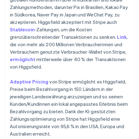
English
Italiano
Zahlungsmethoden, darunter Pix in Brasilien, Kakao Pay
Lettland
in Südkorea, Naver Pay in Japan und WeChat Pay, zu
English
Liechtenstein
akzeptieren. Higgsfield akzeptiert mit Stripe auch
Deutsch
English
Stablecoin
-Zahlungen, um die Kosten
Litauen
grenzüberschreitender Transaktionen zu senken.
Link
,
English
die von mehr als 200 Millionen Verbraucherinnen und
Luxemburg
Verbrauchern genutzte Verbraucher-Wallet von Stripe,
Français
Deutsch
English
Malaysia
ermöglicht
mittlerweile über 40 % der Transaktionen
English
简体中文
von Higgsfield.
Malta
English
Adaptive Pricing
von Stripe ermöglicht es Higgsfield,
Mexiko
Preise beim Bezahlvorgang in 150 Ländern in der
Español
English
jeweiligen Landeswährung anzuzeigen und so seinen
Neuseeland
Kunden/Kundinnen ein lokal angepasstes Erlebnis beim
English
Niederlande
Bezahlvorgang zu bieten. Dank der KI-gestützten
Nederlands
English
Zahlungsoptimierung von Stripe hat Higgsfield eine
Norwegen
Autorisierungsrate von 95,6 % in den USA, Europa und
English
Australien erreicht.
Österreich