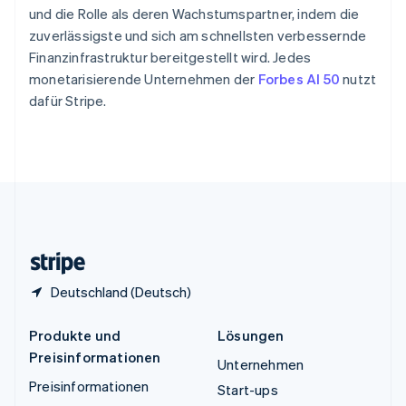
Thailand
und die Rolle als deren Wachstumspartner, indem die
ไทย
English
zuverlässigste und sich am schnellsten verbessernde
Tschechische Republik
Finanzinfrastruktur bereitgestellt wird. Jedes
English
monetarisierende Unternehmen der
Forbes AI 50
nutzt
Ungarn
dafür Stripe.
English
Vereinigte Arabische Emirate
English
Vereinigte Staaten
English
Español
简体中文
Vereinigtes Königreich
English
Zypern
English
Deutschland (Deutsch)
Produkte und
Lösungen
Preisinformationen
Unternehmen
Preisinformationen
Start-ups