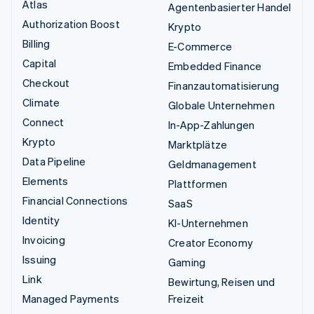
Atlas
Agentenbasierter Handel
Authorization Boost
Krypto
Billing
E-Commerce
Capital
Embedded Finance
Checkout
Finanzautomatisierung
Climate
Globale Unternehmen
Connect
In-App-Zahlungen
Krypto
Marktplätze
Data Pipeline
Geldmanagement
Elements
Plattformen
Financial Connections
SaaS
Identity
KI-Unternehmen
Invoicing
Creator Economy
Issuing
Gaming
Link
Bewirtung, Reisen und
Managed Payments
Freizeit