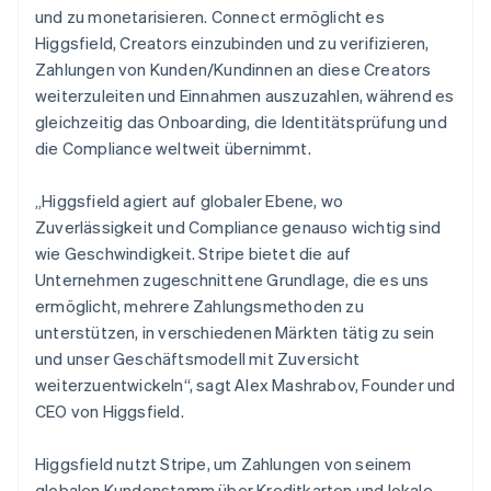
English
und zu monetarisieren. Connect ermöglicht es
Festlandchina
Higgsfield, Creators einzubinden und zu verifizieren,
简体中文
English
Zahlungen von Kunden/Kundinnen an diese Creators
Finnland
weiterzuleiten und Einnahmen auszuzahlen, während es
English
Svenska
Frankreich
gleichzeitig das Onboarding, die Identitätsprüfung und
Français
English
die Compliance weltweit übernimmt.
Gibraltar
English
„Higgsfield agiert auf globaler Ebene, wo
Griechenland
Zuverlässigkeit und Compliance genauso wichtig sind
English
wie Geschwindigkeit. Stripe bietet die auf
Indien
Unternehmen zugeschnittene Grundlage, die es uns
English
Irland
ermöglicht, mehrere Zahlungsmethoden zu
English
unterstützen, in verschiedenen Märkten tätig zu sein
Italien
und unser Geschäftsmodell mit Zuversicht
Italiano
English
weiterzuentwickeln“, sagt Alex Mashrabov, Founder und
Japan
CEO von Higgsfield.
日本語
English
Kanada
English
Français
Higgsfield nutzt Stripe, um Zahlungen von seinem
Kroatien
globalen Kundenstamm über Kreditkarten und lokale