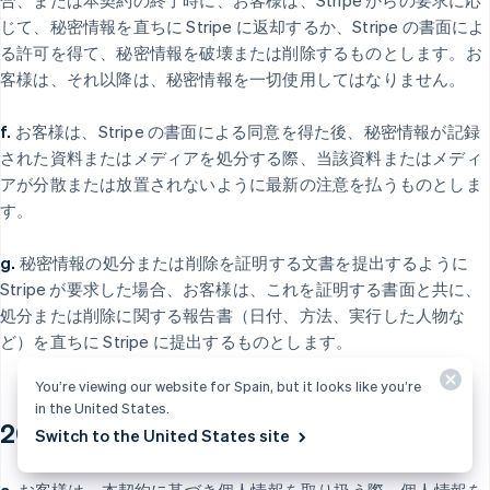
合、または本契約の終了時に、お客様は、Stripe からの要求に応
じて、秘密情報を直ちに Stripe に返却するか、Stripe の書面によ
る許可を得て、秘密情報を破壊または削除するものとします。お
客様は、それ以降は、秘密情報を一切使用してはなりません。
f.
お客様は、Stripe の書面による同意を得た後、秘密情報が記録
された資料またはメディアを処分する際、当該資料またはメディ
アが分散または放置されないように最新の注意を払うものとしま
す。
g.
秘密情報の処分または削除を証明する文書を提出するように
Stripe が要求した場合、お客様は、これを証明する書面と共に、
処分または削除に関する報告書（日付、方法、実行した人物な
ど）を直ちに Stripe に提出するものとします。
You’re viewing our website for Spain, but it looks like you’re
in the United States.
20. 個人情報の取り扱い
Switch to the United States site