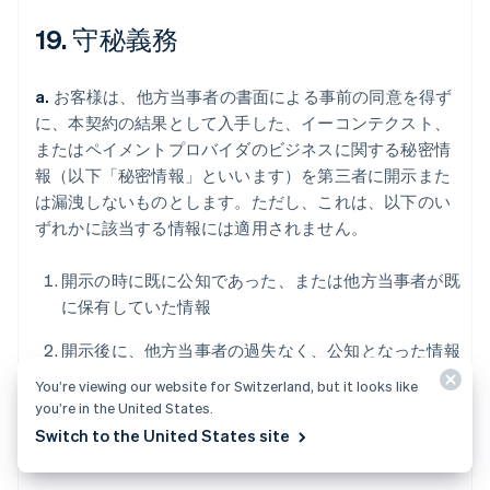
19. 守秘義務
a.
お客様は、他方当事者の書面による事前の同意を得ず
に、本契約の結果として入手した、イーコンテクスト、
またはペイメントプロバイダのビジネスに関する秘密情
報（以下「秘密情報」といいます）を第三者に開示また
は漏洩しないものとします。ただし、これは、以下のい
ずれかに該当する情報には適用されません。
開示の時に既に公知であった、または他方当事者が既
に保有していた情報
開示後に、他方当事者の過失なく、公知となった情報
You’re viewing our website for Switzerland, but it looks like
正当な権限を有する第三者から適法に入手した情報
you’re in the United States.
Switch to the United States site
守秘義務を課すことなく、開示者が第三者に開示した
開示者の情報