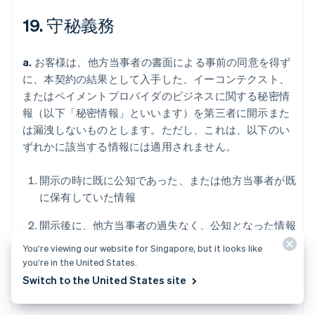
19. 守秘義務
a.
お客様は、他方当事者の書面による事前の同意を得ず
に、本契約の結果として入手した、イーコンテクスト、
またはペイメントプロバイダのビジネスに関する秘密情
報（以下「秘密情報」といいます）を第三者に開示また
は漏洩しないものとします。ただし、これは、以下のい
ずれかに該当する情報には適用されません。
開示の時に既に公知であった、または他方当事者が既
に保有していた情報
開示後に、他方当事者の過失なく、公知となった情報
You’re viewing our website for Singapore, but it looks like
正当な権限を有する第三者から適法に入手した情報
you’re in the United States.
Switch to the United States site
守秘義務を課すことなく、開示者が第三者に開示した
開示者の情報