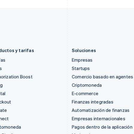
Grecia
México
English
Español
English
Hungría
Noruega
English
English
India
Nueva Zelanda
English
English
Irlanda
Países Bajos
English
Nederlands
English
ductos y tarifas
Soluciones
fas
Empresas
s
Startups
orization Boost
Comercio basado en agentes
ng
Criptomoneda
tal
E-commerce
ckout
Finanzas integradas
mate
Automatización de finanzas
nect
Empresas internacionales
ptomoneda
Pagos dentro de la aplicación