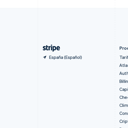
Chipre
English
Croacia
English
Italiano
Dinamarca
English
Emiratos Árabes Unidos
English
Pro
España (Español)
Tari
Atla
Auth
Billi
Capi
Che
Cli
Con
Cri