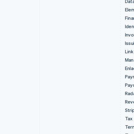
Data
Ele
Fina
Iden
Invo
Issu
Link
Man
Enl
Pay
Pay
Rad
Rev
Stri
Tax
Term