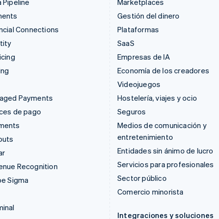
 Pipeline
Marketplaces
ments
Gestión del dinero
ncial Connections
Plataformas
tity
SaaS
icing
Empresas de IA
ing
Economía de los creadores
Videojuegos
aged Payments
Hostelería, viajes y ocio
aces de pago
Seguros
ments
Medios de comunicación y
entretenimiento
outs
Entidades sin ánimo de lucro
ar
Servicios para profesionales
enue Recognition
Sector público
pe Sigma
Comercio minorista
inal
Integraciones y soluciones