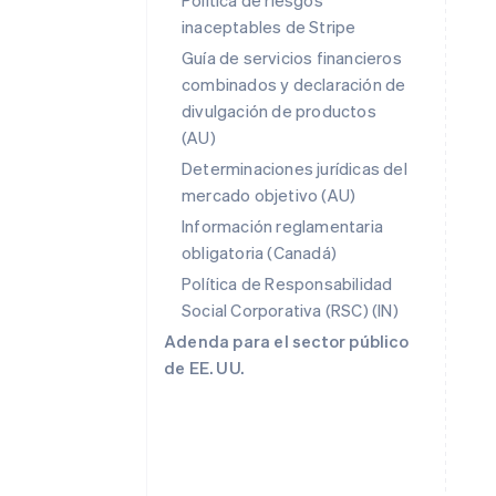
Política de riesgos
inaceptables de Stripe
Guía de servicios financieros
combinados y declaración de
divulgación de productos
(AU)
Alemania
Determinaciones jurídicas del
Deutsch
English
mercado objetivo (AU)
Australia
English
Información reglamentaria
Austria
obligatoria (Canadá)
Deutsch
English
Política de Responsabilidad
Bélgica
Social Corporativa (RSC) (IN)
Nederlands
Français
Deutsch
English
Brasil
Adenda para el sector público
Português
English
de EE. UU.
Bulgaria
English
Canadá
English
Français
China continental
简体中文
English