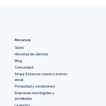
Suiza
Deutsch
Français
Italiano
English
Tailandia
ไทย
English
Recursos
Guías
Historias de clientes
Blog
Comunidad
Stripe Sessions: nuestro evento
anual
Privacidad y condiciones
Empresas restringidas y
prohibidas
Licencias