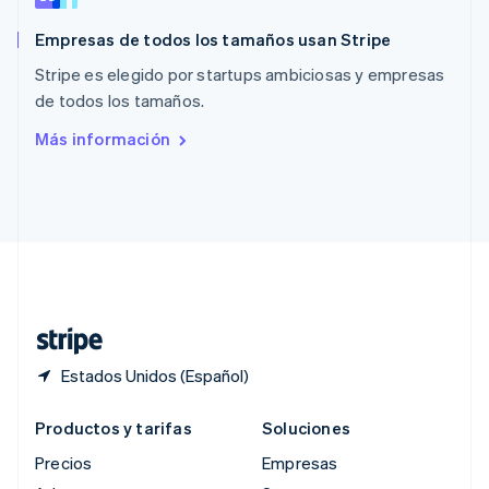
English
简体中文
Empresas de todos los tamaños usan Stripe
Reino Unido
English
Stripe es elegido por startups ambiciosas y empresas
República Checa
de todos los tamaños.
English
Rumania
Más información
English
Singapur
English
简体中文
Suecia
Svenska
English
Suiza
Deutsch
Français
Italiano
English
Tailandia
ไทย
English
Estados Unidos (Español)
Productos y tarifas
Soluciones
Precios
Empresas