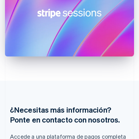
English
Finlandia
English
Svenska
Francia
Français
English
Gibraltar
English
Grecia
English
Hungría
English
India
English
Irlanda
English
Italia
Italiano
English
¿Necesitas más información?
Japón
Ponte en contacto con nosotros.
日本語
English
Letonia
English
Accede a una plataforma de pagos completa
Liechtenstein