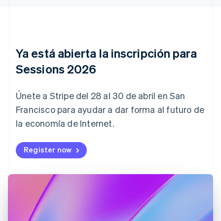
English
Canadá
English
Français
China continental
简体中文
English
Ya está abierta la inscripción para
Chipre
Sessions 2026
English
Croacia
English
Italiano
Únete a Stripe del 28 al 30 de abril en San
Dinamarca
English
Francisco para ayudar a dar forma al futuro de
Emiratos Árabes Unidos
la economía de Internet.
English
Eslovaquia
Register now
English
Eslovenia
English
Italiano
España
Español
English
Estados Unidos
English
Español
简体中文
Estonia