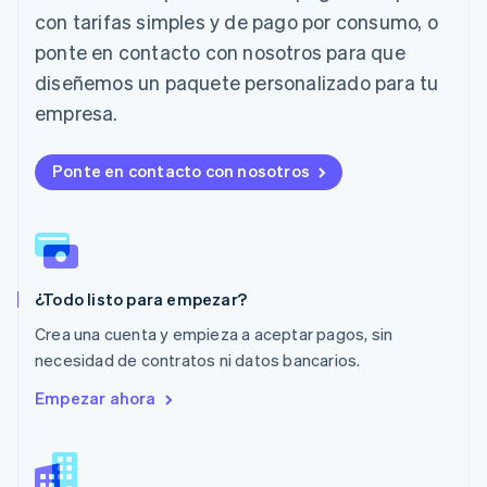
con tarifas simples y de pago por consumo, o
Deutsch
English
Lituania
ponte en contacto con nosotros para que
English
diseñemos un paquete personalizado para tu
Luxemburgo
Français
Deutsch
English
empresa.
Malasia
English
简体中文
Malta
Ponte en contacto con nosotros
English
México
Español
English
Noruega
English
¿Todo listo para empezar?
Nueva Zelandia
English
Crea una cuenta y empieza a aceptar pagos, sin
Países Bajos
necesidad de contratos ni datos bancarios.
Nederlands
English
Polonia
Empezar ahora
English
Portugal
Português
English
RAE de Hong Kong, China