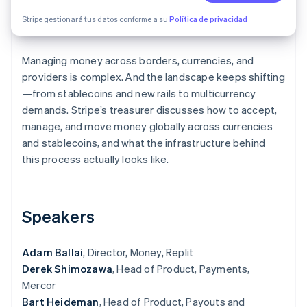
Radar
Stripe gestionará tus datos conforme a su
Política de privacidad
Prevención de fraude
Ecosistema
Atlas
Managing money across borders, currencies, and
Constitución de una startup
Socios
providers is complex. And the landscape keeps shifting
Climate
Stripe App Marketplace
—from stablecoins and new rails to multicurrency
Eliminación de dióxido de carbono
demands. Stripe’s treasurer discusses how to accept,
Identity
manage, and move money globally across currencies
Verificación de identidad en línea
and stablecoins, and what the infrastructure behind
this process actually looks like.
Sesiones de Stripe 2026
Speakers
Descubre cómo Stripe construye la infraestructura económi
Mirar ahora
Adam Ballai
, Director, Money, Replit
Derek Shimozawa
, Head of Product, Payments,
Mercor
Bart Heideman
, Head of Product, Payouts and