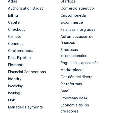
Atlas
Startups
Authorization Boost
Comercio agéntico
Billing
Criptomoneda
Capital
E-commerce
Checkout
Finanzas integradas
Climate
Automatización de
finanzas
Connect
Empresas
Criptomoneda
internacionales
Data Pipeline
Pagos en la aplicación
Elements
Marketplaces
Financial Connections
Gestión del dinero
Identity
Plataformas
Invoicing
SaaS
Issuing
Empresas de IA
Link
Economía de los
Managed Payments
creadores