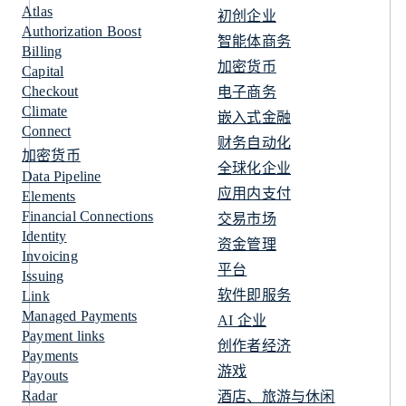
Atlas
初创企业
Authorization Boost
智能体商务
Billing
加密货币
Capital
Checkout
电子商务
Climate
嵌入式金融
Connect
财务自动化
加密货币
全球化企业
Data Pipeline
应用内支付
Elements
Financial Connections
交易市场
Identity
资金管理
Invoicing
平台
Issuing
软件即服务
Link
Managed Payments
AI 企业
Payment links
创作者经济
Payments
游戏
Payouts
Radar
酒店、旅游与休闲