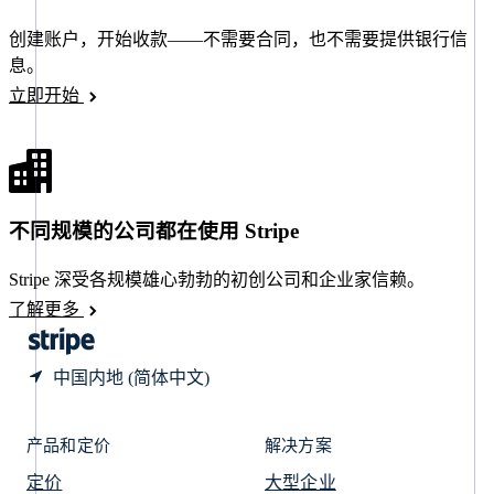
English
匈牙利
创建账户，开始收款——不需要合同，也不需要提供银行信
English
息。
意大利
立即开始
Italiano
English
印度
English
英国
English
直布罗陀
不同规模的公司都在使用 Stripe
English
中国内地
Stripe 深受各规模雄心勃勃的初创公司和企业家信赖。
简体中文
English
中国香港特别行政区
了解更多
English
简体中文
中国内地 (简体中文)
产品和定价
解决方案
定价
大型企业