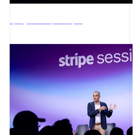
Português
English
保加利亚
English
Opening remarks and product keynote
比利时
Nederlands
Français
Deutsch
English
波兰
English
丹麦
English
德国
Deutsch
English
法国
Français
English
芬兰
English
Svenska
荷兰
Nederlands
English
加拿大
English
Français
捷克
English
克罗地亚