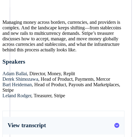
Data Pipeline
非营利组织
专业服务
公共部门
Managing money across borders, currencies, and providers is
数据同步
complex. And the landscape keeps shifting—from stablecoins
零售
and new rails to multicurrency demands. Stripe’s treasurer
discusses how to accept, manage, and move money globally
across currencies and stablecoins, and what the infrastructure
behind this process actually looks like.
生态系统
更多
Speakers
合作伙伴
Product roadmap
Stripe App Marketplace
Adam Ballai
, Director, Money, Replit
Derek Shimozawa
, Head of Product, Payments, Mercor
了解未来规划
Bart Heideman
, Head of Product, Payouts and Marketplaces,
Stripe
Leland Rodger
, Treasurer, Stripe
Radar
欺诈防范
Atlas
View transcript
初创企业注册