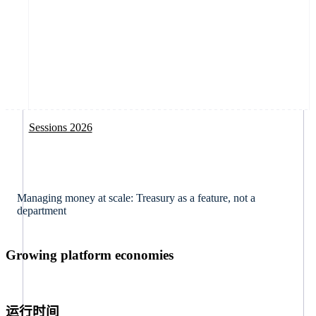
Sessions 2026
按企业阶段
文档
学习
支付
营收
资金管
平台和
理
交易市
大型企业
Stripe 文档
博客
Payments
Billing
场
初创企业
API 参考文档
客户案例
Managing money at scale: Treasury as a feature, not a
Global
库与 SDK
指南
department
在线支付
经常性收入
Payouts
Connec
Stripe Apps
Payment
Metronome
links
按应用场景
向第三
Growing platform economies
平台支
支持
方打款
付
无代码支付
按用量计费
指南
智能体商务
Checkout
Subscriptions
加密货币
获取支持
运行时间
接受线上付款