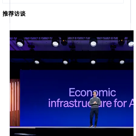
Climate
推荐访谈
碳移除
Stripe Sessions 2026
了解 Stripe 如何为 AI 构建经济基础设施。
阿联酋
立即观看
English
爱尔兰
English
爱沙尼亚
English
奥地利
Deutsch
English
澳大利亚
English
巴西