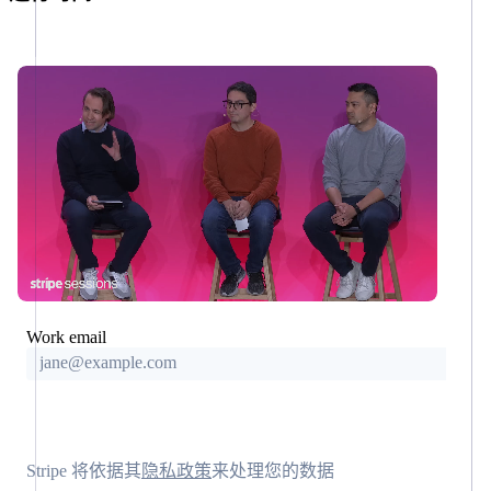
电子商务
托管支持方案
预构建支付
实施预置结账流程
嵌入式金融
专业服务
订阅管理
界面
构建平台或交易市场
财务自动化
管理订阅
Invoicing
全球化企业
Elements
提供按用量计费
应用内支付
一次性或定
灵活的 UI
公司
发行稳定币支持的支付卡
交易市场
期账单
组件
通过智能体配置和管理服务
资金管理
产品路线图
Tax
平台
Payment
Sessions 年度大会
SaaS
methods
销售税和增
招聘
接入 125+
值税自动化
资讯中心
资源
Stripe Press
种支付方式
Revenue
按行业
Recognition
Authorization
应用集成
Boost
Work email
代码示例
AI 企业
联系
会计自动化
开发者博客
支付成功率
创作者经济
API 状态
优化
游戏
Stripe Sigma
联系销售
继续
酒店、旅游与休闲
成为合作伙伴
Link
保险
Stripe 将依据其
隐私政策
来处理您的数据
自定义报告
加速结账
媒体与娱乐