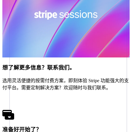
Português
English
日本
日本語
English
瑞典
Svenska
English
瑞士
Deutsch
Français
Italiano
English
塞浦路斯
English
斯洛伐克
English
想了解更多信息？联系我们。
斯洛文尼亚
English
Italiano
选用灵活便捷的按需付费方案，即刻体验 Stripe 功能强大的支
泰国
ไทย
English
付平台。需要定制解决方案？欢迎随时与我们联系。
希腊
联系我们
English
西班牙
Español
English
新加坡
English
简体中文
准备好开始了？
新西兰