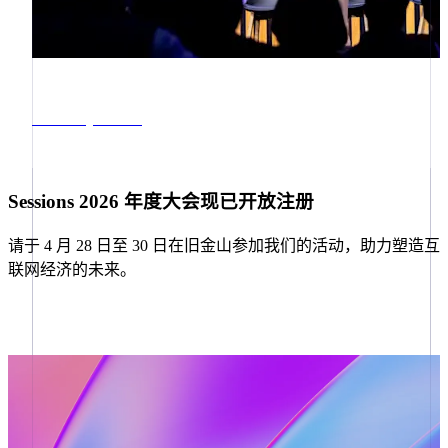
English
Italiano
拉脱维亚
English
立陶宛
English
列支敦士登
Global by default
Deutsch
English
卢森堡
Français
Deutsch
English
罗马尼亚
Sessions 2026 年度大会现已开放注册
English
马尔他
请于 4 月 28 日至 30 日在旧金山参加我们的活动，助力塑造互
English
联网经济的未来。
马来西亚
English
简体中文
Register now
美国
English
Español
简体中文
墨西哥
Español
English
挪威
English
葡萄牙