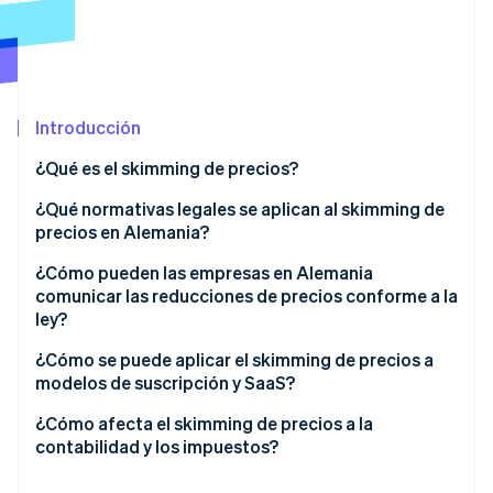
Radar
Prevención de fraude
Ecosistema
Atlas
Constitución de una startup
Socios
Introducción
Climate
Stripe App Marketplace
Eliminación de dióxido de carbono
¿Qué es el skimming de precios?
Identity
Skimming de precios en la práctica
¿Qué normativas legales se aplican al skimming de
Verificación de identidad en línea
precios en Alemania?
Ventajas y desventajas de un skimming de precios
Transparencia en los precios
¿Cómo pueden las empresas en Alemania
comunicar las reducciones de precios conforme a la
Publicidad de las reducciones de precios
ley?
Sesiones de Stripe 2026
Consecuencias del incumplimiento
Descubre cómo Stripe construye la infraestructura económi
Ejemplo de skimming de precios n.º 1: herramienta
¿Cómo se puede aplicar el skimming de precios a
Mirar ahora
de gestión de proyectos de software como servicio
modelos de suscripción y SaaS?
(SaaS)
Implementación del skimming de precios con
¿Cómo afecta el skimming de precios a la
Ejemplo de skimming de precios n.º 2: servicio de
Stripe Billing
contabilidad y los impuestos?
streaming
IVA sobre precios dinámicos