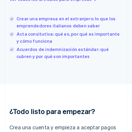
English
Italiano
España
Español
English
Crear una empresa en el extranjero: lo que los
Estados Unidos
English
Español
简体中文
emprendedores italianos deben saber
Estonia
Acta consitutiva: qué es, por qué es importante
English
y cómo funciona
Finlandia
English
Svenska
Acuerdos de indemnización estándar: qué
Francia
cubren y por qué son importantes
Français
English
Gibraltar
English
Grecia
English
Hungría
English
India
English
¿Todo listo para empezar?
Irlanda
English
Crea una cuenta y empieza a aceptar pagos
Italia