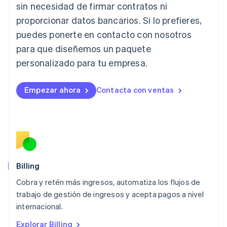
Italiano
English
sin necesidad de firmar contratos ni
Japón
proporcionar datos bancarios. Si lo prefieres,
日本語
English
Letonia
puedes ponerte en contacto con nosotros
English
para que diseñemos un paquete
Liechtenstein
personalizado para tu empresa.
Deutsch
English
Lituania
English
Empezar ahora
Contacta con ventas
Luxemburgo
Français
Deutsch
English
Malasia
English
简体中文
Malta
English
México
Español
English
Billing
Noruega
Cobra y retén más ingresos, automatiza los flujos de
English
trabajo de gestión de ingresos y acepta pagos a nivel
Nueva Zelandia
English
internacional.
Países Bajos
Explorar Billing
Nederlands
English