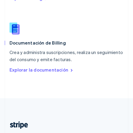
Polonia
English
Portugal
Português
English
RAE de Hong Kong, China
English
简体中文
Documentación de Billing
Reino Unido
English
Crea y administra suscripciones, realiza un seguimiento
República Checa
del consumo y emite facturas.
English
Rumania
Explorar la documentación
English
Singapur
English
简体中文
Suecia
Svenska
English
Suiza
Deutsch
Français
Italiano
English
Tailandia
ไทย
English