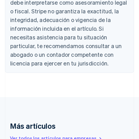
debe interpretarse como asesoramiento legal
Deutsch
English
Bélgica
o fiscal. Stripe no garantiza la exactitud, la
Nederlands
Français
Deutsch
English
integridad, adecuación o vigencia de la
Brasil
Português
English
información incluida en el artículo. Si
Bulgaria
necesitas asistencia para tu situación
English
Canadá
particular, te recomendamos consultar a un
English
Français
abogado o un contador competente con
China continental
licencia para ejercer en tu jurisdicción.
简体中文
English
Chipre
English
Croacia
English
Italiano
Dinamarca
English
Emiratos Árabes Unidos
English
Eslovaquia
Más artículos
English
Eslovenia
Ver todos los artículos para empresas