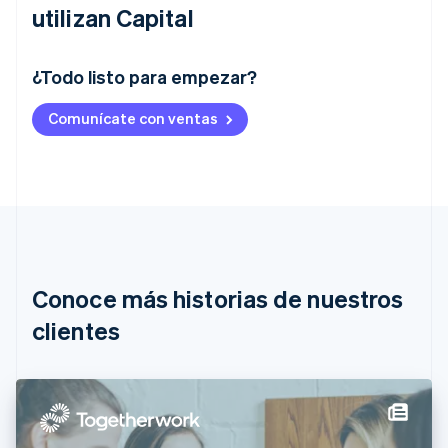
utilizan Capital
¿Todo listo para empezar?
Alemania
Comunícate con ventas
Deutsch
English
Australia
English
Austria
Deutsch
English
Bélgica
Nederlands
Français
Deutsch
English
Brasil
Português
English
Conoce más historias de nuestros
Bulgaria
English
clientes
Canadá
English
Français
China continental
简体中文
English
Chipre
English