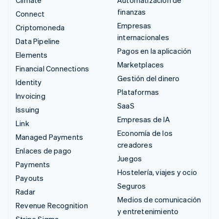
Climate
Automatización de
finanzas
Connect
Empresas
Criptomoneda
internacionales
Data Pipeline
Pagos en la aplicación
Elements
Marketplaces
Financial Connections
Gestión del dinero
Identity
Plataformas
Invoicing
SaaS
Issuing
Empresas de IA
Link
Economía de los
Managed Payments
creadores
Enlaces de pago
Juegos
Payments
Hostelería, viajes y ocio
Payouts
Seguros
Radar
Medios de comunicación
Revenue Recognition
y entretenimiento