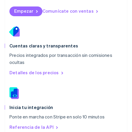
Malta
English
Empezar
Comunícate con ventas
México
Español
English
Noruega
English
Nueva Zelandia
English
Cuentas claras y transparentes
Países Bajos
Precios integrados por transacción sin comisiones
Nederlands
English
ocultas
Polonia
English
Detalles de los precios
Portugal
Português
English
RAE de Hong Kong, China
English
简体中文
Reino Unido
English
Inicia tu integración
República Checa
Ponte en marcha con Stripe en solo 10 minutos
English
Rumania
Referencia de la API
English