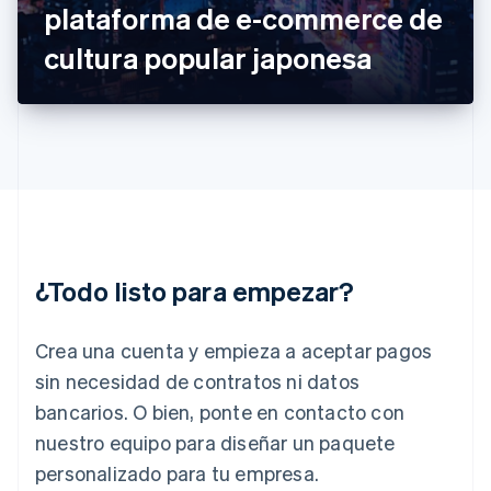
plataforma de e-commerce de
Grecia
English
cultura popular japonesa
Hungría
English
India
English
Irlanda
English
Italia
Italiano
English
Japón
日本語
English
¿Todo listo para empezar?
Letonia
English
Liechtenstein
Crea una cuenta y empieza a aceptar pagos
Deutsch
English
Lituania
sin necesidad de contratos ni datos
English
bancarios. O bien, ponte en contacto con
Luxemburgo
nuestro equipo para diseñar un paquete
Français
Deutsch
English
Malasia
personalizado para tu empresa.
English
简体中文