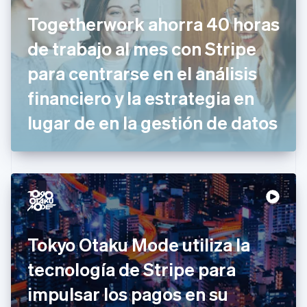
Croacia
Togetherwork ahorra 40 horas
English
Italiano
Dinamarca
de trabajo al mes con Stripe
English
Emiratos Árabes Unidos
para centrarse en el análisis
English
financiero y la estrategia en
Eslovaquia
English
lugar de en la gestión de datos
Eslovenia
English
Italiano
España
Español
English
Estados Unidos
English
Español
简体中文
Estonia
English
Finlandia
Tokyo Otaku Mode utiliza la
English
Svenska
Francia
tecnología de Stripe para
Français
English
Gibraltar
impulsar los pagos en su
English