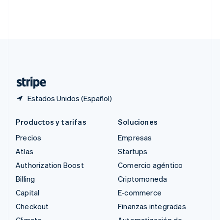
Singapur
English
简体中文
Suecia
Svenska
English
Suiza
Deutsch
Français
Italiano
English
Tailandia
ไทย
English
Estados Unidos (Español)
Productos y tarifas
Soluciones
Precios
Empresas
Atlas
Startups
Authorization Boost
Comercio agéntico
Billing
Criptomoneda
Capital
E-commerce
Checkout
Finanzas integradas