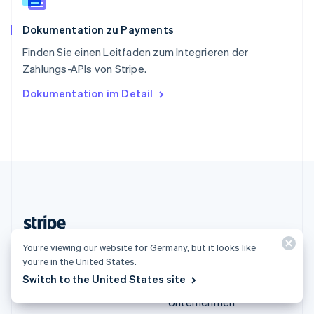
Spanien
Español
English
Dokumentation zu Payments
Thailand
ไทย
English
Finden Sie einen Leitfaden zum Integrieren der
Tschechische Republik
Zahlungs-APIs von Stripe.
English
Ungarn
Dokumentation im Detail
English
Vereinigte Arabische Emirate
English
Vereinigte Staaten
English
Español
简体中文
Vereinigtes Königreich
English
Zypern
English
Deutschland (Deutsch)
You’re viewing our website for Germany, but it looks like
you’re in the United States.
Switch to the United States site
Produkte und
Lösungen
Preisinformationen
Unternehmen