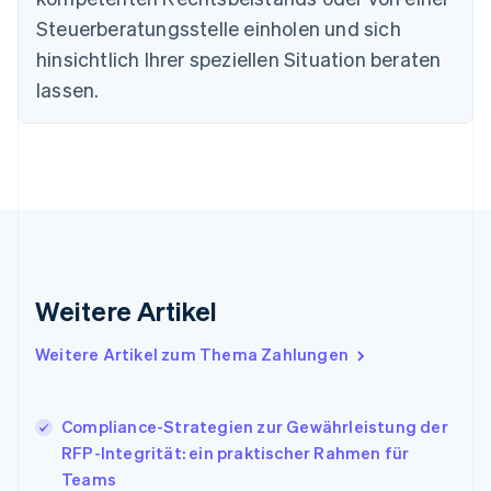
Estland
Steuerberatungsstelle einholen und sich
English
hinsichtlich Ihrer speziellen Situation beraten
Festlandchina
lassen.
简体中文
English
Finnland
English
Svenska
Frankreich
Français
English
Gibraltar
English
Griechenland
English
Indien
Weitere Artikel
English
Irland
Weitere Artikel zum Thema Zahlungen
English
Italien
Italiano
English
Japan
Compliance-Strategien zur Gewährleistung der
日本語
English
RFP-Integrität: ein praktischer Rahmen für
Kanada
Teams
English
Français