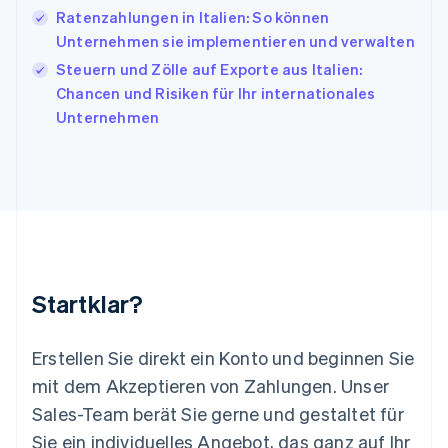
Ratenzahlungen in Italien: So können
Kroatien
English
Italiano
Unternehmen sie implementieren und verwalten
Lettland
Steuern und Zölle auf Exporte aus Italien:
English
Chancen und Risiken für Ihr internationales
Liechtenstein
Unternehmen
Deutsch
English
Litauen
English
Luxemburg
Français
Deutsch
English
Malaysia
English
简体中文
Malta
English
Startklar?
Mexiko
Español
English
Neuseeland
Erstellen Sie direkt ein Konto und beginnen Sie
English
mit dem Akzeptieren von Zahlungen. Unser
Niederlande
Nederlands
English
Sales-Team berät Sie gerne und gestaltet für
Norwegen
Sie ein individuelles Angebot, das ganz auf Ihr
English