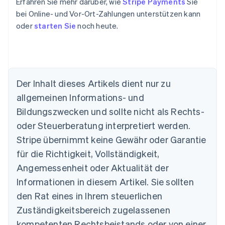
Erfahren Sie mehr darüber, wie
Stripe Payments
Sie
bei Online- und Vor-Ort-Zahlungen unterstützen kann
oder
starten Sie
noch heute.
Der Inhalt dieses Artikels dient nur zu
allgemeinen Informations- und
Bildungszwecken und sollte nicht als Rechts-
Australien
oder Steuerberatung interpretiert werden.
English
Belgien
Stripe übernimmt keine Gewähr oder Garantie
Nederlands
Français
Deutsch
English
für die Richtigkeit, Vollständigkeit,
Brasilien
Português
English
Angemessenheit oder Aktualität der
Bulgarien
Informationen in diesem Artikel. Sie sollten
English
Dänemark
den Rat eines in Ihrem steuerlichen
English
Zuständigkeitsbereich zugelassenen
Deutschland
kompetenten Rechtsbeistands oder von einer
Deutsch
English