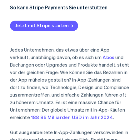
2. SDK oder API integrieren
Preisgestaltung und Skalierbarkeit verstehen
Sicherheit und Compliance
So kann Stripe Payments Sie unterstützen
3. Sichere Serverlogik hinzufügen
Diverse Zahlungsmethoden anbieten
Anforderungen an den App-Store
4. Testen, dann live gehen
Jetzt mit Stripe starten
Komplexität der Integration
Nutzererfahrung
Jedes Unternehmen, das etwas über eine App
verkauft, unabhängig davon, ob es sich um
Abos
und
Buchungen oder Upgrades und Produkte handelt, steht
vor der gleichen Frage: Wie können Sie das Bezahlen in
der App mühelos gestalten? In-App-Zahlungen sind
dort zu finden, wo Technologie, Design und Compliance
zusammentreffen, und einfache Zahlungen führen oft
zu höherem Umsatz. Es ist eine massive Chance für
Unternehmen: Der globale Umsatz mit In-App-Käufen
erreichte
188,96 Milliarden USD im Jahr 2024
.
Gut ausgearbeitete In-App-Zahlungen verschwinden in
der Nutzererfahrung: mit einem Klick, Bestätigung,