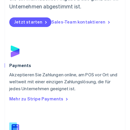
Österreich
Unternehmen abgestimmt ist.
Deutsch
English
Polen
Jetzt starten
Sales-Team kontaktieren
English
Portugal
Português
English
Rumänien
English
Schweden
Svenska
English
Schweiz
Payments
Deutsch
Français
Italiano
English
Akzeptieren Sie Zahlungen online, am POS vor Ort und
Singapur
English
简体中文
weltweit mit einer einzigen Zahlungslösung, die für
Slowakei
jedes Unternehmen geeignet ist.
English
Mehr zu Stripe Payments
Slowenien
English
Italiano
Sonderverwaltungsregion Hongkong,
China
English
简体中文