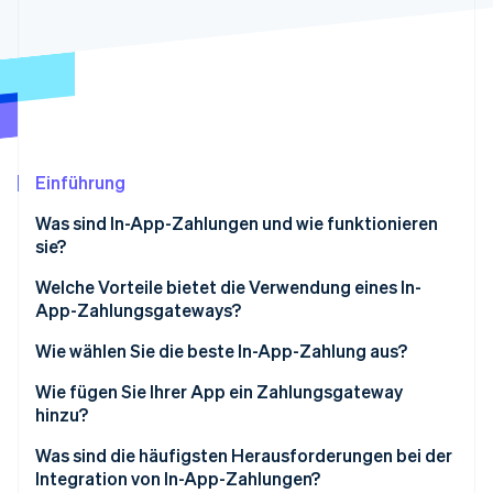
Betrugsprävention
Ecosystem
Atlas
Start-up-Gründung
Partner
Stripe App-Marktplatz
Climate
CO₂-Entnahme
Identity
Online-Identitätsprüfung
Einführung
Was sind In-App-Zahlungen und wie funktionieren
sie?
Welche Vorteile bietet die Verwendung eines In-
Stripe-Sessions 2026
App-Zahlungsgateways?
Erfahren Sie, wie Stripe Lösungen für die W
Jetzt ansehen
Ein schnellerer, sauberer Checkout
Wie wählen Sie die beste In-App-Zahlung aus?
Sicherheit, die mit Ihnen skaliert
Kenne deine Plattformregeln
Wie fügen Sie Ihrer App ein Zahlungsgateway
hinzu?
Weitere Zahlungsmöglichkeiten
Sicherheit und Konformität priorisieren
1. Konto für Ihre Zahlung einrichten
Was sind die häufigsten Herausforderungen bei der
Markenkonsistenz und Einblicke
Denken Sie an die Entwicklererfahrung
Integration von In-App-Zahlungen?