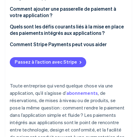
Une sécurité qui évolue avec vous
Connaître les règles de votre plateforme
Comment ajouter une passerelle de paiement à
Autres moyens de paiement
votre application ?
Donner la priorité à la sécurité et à la conformité
Cohérence et connaissance de la marque
1. Configurer votre compte de paiement
Quels sont les défis courants liés à la mise en place
Penser à l’expérience développeur
des paiements intégrés aux applications ?
2. Intégrer le SDK ou API
Comprendre les tarifs et l’évolutivité
Sécurité et conformité
Comment Stripe Payments peut vous aider
3. Ajouter une logique serveur sécurisée
Proposer une variété de moyens de paiement
Exigences des stores d’applications
4. Tester, puis mettre en production
Passez à l’action avec Stripe
Complexité de l’intégration
Expérience utilisateur
Toute entreprise qui vend quelque chose via une
application, qu’il s’agisse d’
abonnements
, de
réservations, de mises à niveau ou de produits, se
pose la même question : comment rendre le paiement
dans l’application simple et fluide ? Les paiements
intégrés aux applications sont le point de rencontre
entre technologie, design et conformité, et la facilité