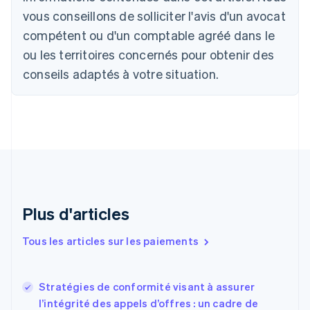
vous conseillons de solliciter l'avis d'un avocat
Nederlands
Français
Deutsch
English
Brésil
compétent ou d'un comptable agréé dans le
Português
English
ou les territoires concernés pour obtenir des
Bulgarie
English
conseils adaptés à votre situation.
Canada
English
Français
Chine continentale
简体中文
English
Chypre
English
Croatie
English
Italiano
Danemark
English
Plus d'articles
Émirats arabes unis
English
Tous les articles sur les paiements
Espagne
Español
English
Estonie
Stratégies de conformité visant à assurer
English
l’intégrité des appels d’offres : un cadre de
États-Unis