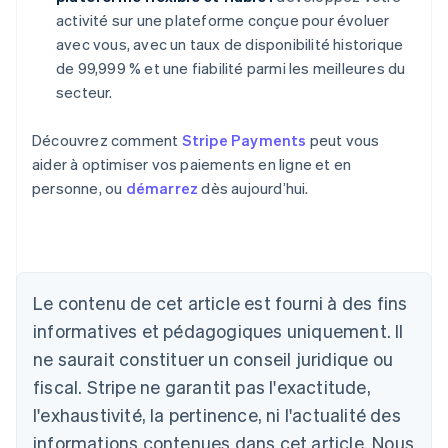
activité sur une plateforme conçue pour évoluer
avec vous, avec un taux de disponibilité historique
de 99,999 % et une fiabilité parmi les meilleures du
secteur.
Découvrez comment
Stripe Payments
peut vous
aider à optimiser vos paiements en ligne et en
personne, ou
démarrez
dès aujourd’hui.
Le contenu de cet article est fourni à des fins
Allemagne
informatives et pédagogiques uniquement. Il
Deutsch
English
ne saurait constituer un conseil juridique ou
Australie
fiscal. Stripe ne garantit pas l'exactitude,
English
Autriche
l'exhaustivité, la pertinence, ni l'actualité des
Deutsch
English
informations contenues dans cet article. Nous
Belgique