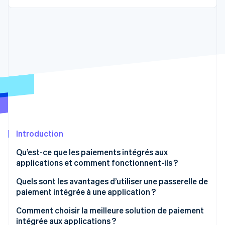
Découvrez les prochaines évolutions
Commerce en ligne
Radar
Prévention de la fraude
Écosystème
Atlas
Constitution de start-up
Partenaires
Climate
Stripe App Marketplace
Élimination du carbone
Identity
Vérification de l'identité
Introduction
Qu’est-ce que les paiements intégrés aux
applications et comment fonctionnent-ils ?
Stripe Sessions 2026
Découvrez comment Stripe construit l’infrastructure écono
Quels sont les avantages d’utiliser une passerelle de
Regarder la vidéo
paiement intégrée à une application ?
Un paiement plus rapide et plus fluide
Comment choisir la meilleure solution de paiement
intégrée aux applications ?