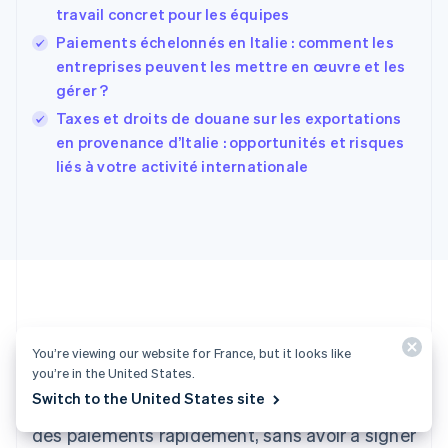
travail concret pour les équipes
English
Español
简体中文
Finlande
Paiements échelonnés en Italie : comment les
English
Svenska
entreprises peuvent les mettre en œuvre et les
France
gérer ?
Français
English
Taxes et droits de douane sur les exportations
Gibraltar
English
en provenance d’Italie : opportunités et risques
Grèce
liés à votre activité internationale
English
Hongrie
English
Inde
English
Irlande
English
Italie
Italiano
English
Envie de vous lancer ?
You’re viewing our website for France, but it looks like
Japon
you’re in the United States.
日本語
English
Switch to the United States site
Créez un compte et commencez à accepter
Lettonie
English
des paiements rapidement, sans avoir à signer
Liechtenstein