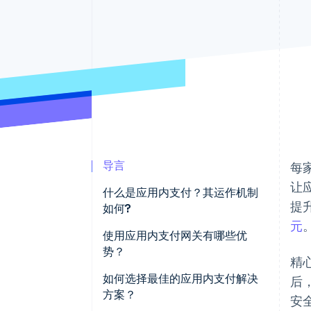
加速结账
导言
每
让
什么是应用内支付？其运作机制
提
如何?
元
使用应用内支付网关有哪些优
势？
精
更快速、更简洁的结账
如何选择最佳的应用内支付解决
后
方案？
安
随业务规模扩展的安全架构