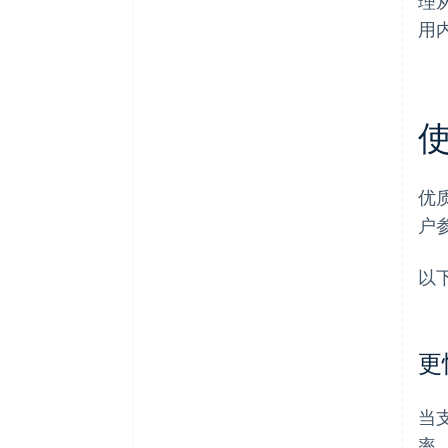
理
用
优
户
以
更
当
率