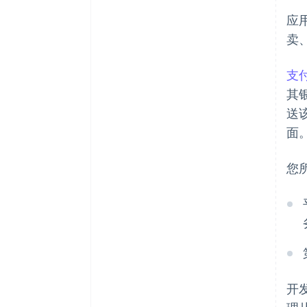
应
卖
支
其
送
面
您
开