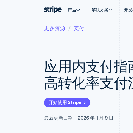
产品
解决方案
开发
更多资源
支付
按企业阶段
文档
学习
按应用场
支持
支付
营收
大型企业
Stripe 文档
博客
智能体
获取支
Payments
Billing
初创企业
API 参考文档
客户案例
加密货
托管支
在线支付
经常性收入
库与 SDK
指南
电子商
专业服
Managed Payments
Metronome
Stripe Apps
应用内支付指
嵌入式
备案商家解决方案
按用量计费
财务自
Payment links
Subscriptions
全球化
无代码支付
订阅管理
应用内
高转化率支付
Checkout
Invoicing
交易市
预构建支付界面
一次性或定期账单
资金管
Elements
Tax
平台
灵活的 UI 组件
销售税和增值税自动
SaaS
支付方式
Revenue Recogniti
开始使用 Stripe
Access to 125+
会计自动化
Terminal
Stripe Sigma
线下支付
自定义报告
最后更新日期：2026 年 1 月 9 日
Authorization Boost
Data Pipeline
支付成功率优化
数据同步
Link