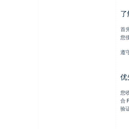
了
首
您
遵
优
您
合
验