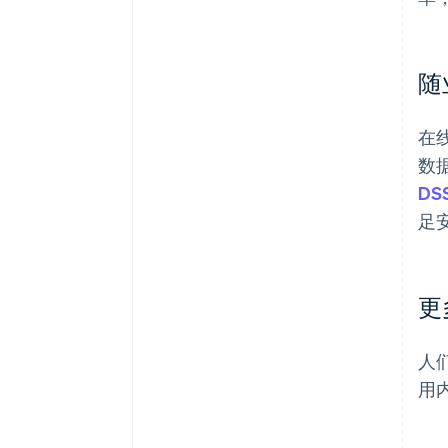
随
在
数
DS
足
更
人
用