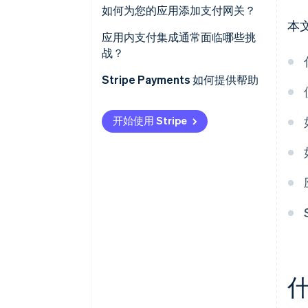
了解您的平台规则
如何为您的应用添加支付网关？
更多支付方式
本
优先考虑安全与合规
1. 设置您的支付账户
应用内支付集成通常面临哪些挑
品牌一致性与洞察
战？
考虑开发人员的体验
2. 集成 SDK 或 API
安全与合规
Stripe Payments 如何提供帮助
理解定价与可扩展性
3. 添加安全的服务器逻辑
应用商店要求
提供多样的支付方式
4. 先测试，然后上线
开始使用 Stripe
集成复杂性
用户体验