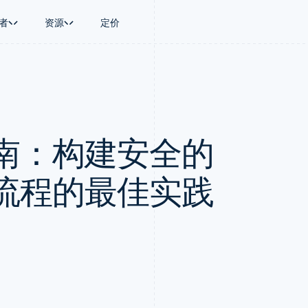
者
资源
定价
景
指南
按行业
公司
资金管理
平台和交易市
商务
持
接受线上付款
AI 企业
产品路线图
Global Payouts
Connect
币
持方案
实施预置结账流程
创作者经济
Sessions 年度大会
向第三方打款
平台支付
务
务
构建平台或交易市场
游戏
招聘
Crypto
南：构建安全的
金融
管理订阅
酒店、旅游与休闲
资讯中心
钱包、稳定币发行和发卡基础设
动化
提供按用量计费
保险
Stripe Press
施
企业
发行稳定币支持的支付卡
媒体与娱乐
支付
通过智能体配置和管理服务
非营利组织
流程的最佳实践
场
专业服务
理
公共部门
零售
化
on