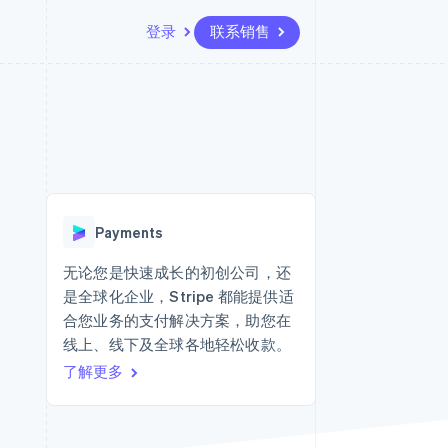
登录
联系销售
资源
生态系统
联系
场
更多
应用集成
合作伙伴
联系销售
Product roadmap
代码示例
Stripe App Marketplace
成为合作伙伴
了解未来规划
开发者博客
API 状态
Radar
欺诈防范
Payments
Atlas
初创企业注册
无论您是快速成长的初创公司，还
是全球化企业，Stripe 都能提供适
Climate
碳移除
合您业务的支付解决方案，助您在
线上、线下及全球各地轻松收款。
了解更多