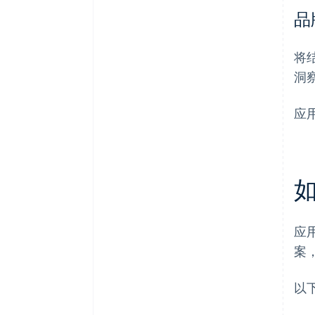
品
将
洞
应
应
案
以