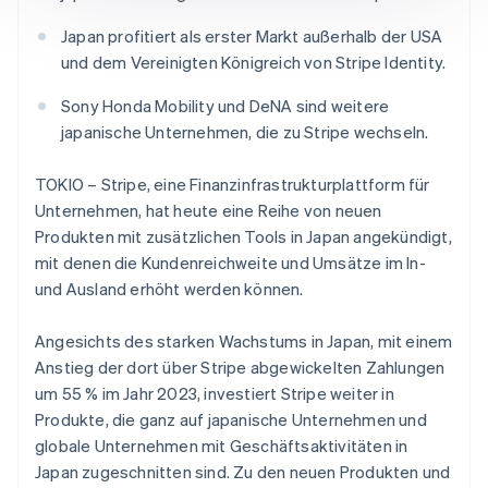
Betrugsprävention
Ecosystem
Japan profitiert als erster Markt außerhalb der USA
Atlas
Start-up-Gründung
Partner
und dem Vereinigten Königreich von Stripe Identity.
Stripe App-Marktplatz
Climate
Sony Honda Mobility und DeNA sind weitere
CO₂-Entnahme
japanische Unternehmen, die zu Stripe wechseln.
Identity
Online-Identitätsprüfung
TOKIO – Stripe, eine Finanzinfrastrukturplattform für
Unternehmen, hat heute eine Reihe von neuen
Produkten mit zusätzlichen Tools in Japan angekündigt,
mit denen die Kundenreichweite und Umsätze im In-
und Ausland erhöht werden können.
Stripe-Sessions 2026
Erfahren Sie, wie Stripe Lösungen für die W
Jetzt ansehen
Angesichts des starken Wachstums in Japan, mit einem
Anstieg der dort über Stripe abgewickelten Zahlungen
um 55 % im Jahr 2023, investiert Stripe weiter in
Produkte, die ganz auf japanische Unternehmen und
globale Unternehmen mit Geschäftsaktivitäten in
Japan zugeschnitten sind. Zu den neuen Produkten und