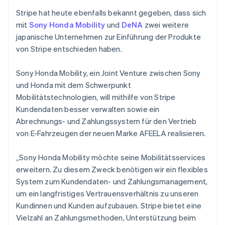
简体中文
English
Stripe hat heute ebenfalls bekannt gegeben, dass sich
Finnland
mit
Sony Honda Mobility
und
DeNA
zwei weitere
English
Svenska
Frankreich
japanische Unternehmen zur Einführung der Produkte
Français
English
von Stripe entschieden haben.
Gibraltar
English
Sony Honda Mobility, ein Joint Venture zwischen Sony
Griechenland
und Honda mit dem Schwerpunkt
English
Mobilitätstechnologien, will mithilfe von Stripe
Indien
Kundendaten besser verwalten sowie ein
English
Irland
Abrechnungs- und Zahlungssystem für den Vertrieb
English
von E-Fahrzeugen der neuen Marke AFEELA realisieren.
Italien
Italiano
English
„Sony Honda Mobility möchte seine Mobilitätsservices
Japan
erweitern. Zu diesem Zweck benötigen wir ein flexibles
日本語
English
Kanada
System zum Kundendaten- und Zahlungsmanagement,
English
Français
um ein langfristiges Vertrauensverhältnis zu unseren
Kroatien
Kundinnen und Kunden aufzubauen. Stripe bietet eine
English
Italiano
Vielzahl an Zahlungsmethoden, Unterstützung beim
Lettland