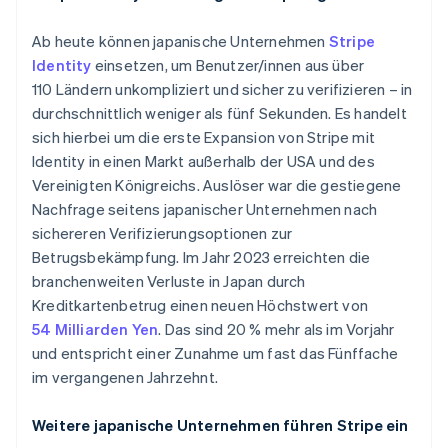
Ab heute können japanische Unternehmen
Stripe
Identity
einsetzen, um Benutzer/innen aus über
110 Ländern unkompliziert und sicher zu verifizieren – in
durchschnittlich weniger als fünf Sekunden. Es handelt
sich hierbei um die erste Expansion von Stripe mit
Australien
Identity in einen Markt außerhalb der USA und des
English
Vereinigten Königreichs. Auslöser war die gestiegene
Belgien
Nachfrage seitens japanischer Unternehmen nach
Nederlands
Français
Deutsch
English
sichereren Verifizierungsoptionen zur
Brasilien
Betrugsbekämpfung. Im Jahr 2023 erreichten die
Português
English
Bulgarien
branchenweiten Verluste in Japan durch
English
Kreditkartenbetrug einen neuen Höchstwert von
Dänemark
54 Milliarden Yen
. Das sind 20 % mehr als im Vorjahr
English
und entspricht einer Zunahme um fast das Fünffache
Deutschland
im vergangenen Jahrzehnt.
Deutsch
English
Estland
English
Weitere japanische Unternehmen führen Stripe ein
Festlandchina