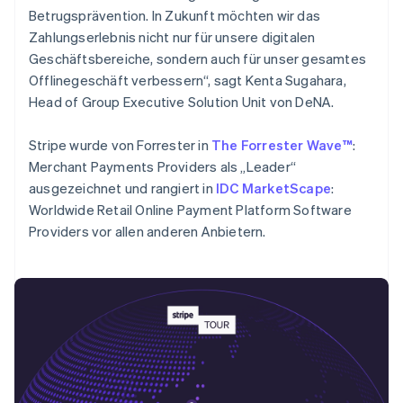
English
Betrugsprävention. In Zukunft möchten wir das
Portugal
Zahlungserlebnis nicht nur für unsere digitalen
Português
English
Geschäftsbereiche, sondern auch für unser gesamtes
Rumänien
Offlinegeschäft verbessern“, sagt Kenta Sugahara,
English
Schweden
Head of Group Executive Solution Unit von DeNA.
Svenska
English
Schweiz
Stripe wurde von Forrester in
The Forrester Wave™
:
Deutsch
Français
Italiano
English
Merchant Payments Providers als „Leader“
Singapur
ausgezeichnet und rangiert in
IDC MarketScape
:
English
简体中文
Slowakei
Worldwide Retail Online Payment Platform Software
English
Providers vor allen anderen Anbietern.
Slowenien
English
Italiano
Sonderverwaltungsregion Hongkong,
China
English
简体中文
Spanien
Español
English
Thailand
ไทย
English