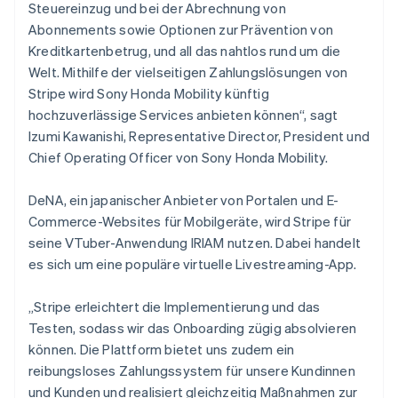
Steuereinzug und bei der Abrechnung von
English
Liechtenstein
Abonnements sowie Optionen zur Prävention von
Deutsch
English
Kreditkartenbetrug, und all das nahtlos rund um die
Litauen
Welt. Mithilfe der vielseitigen Zahlungslösungen von
English
Stripe wird Sony Honda Mobility künftig
Luxemburg
hochzuverlässige Services anbieten können“, sagt
Français
Deutsch
English
Malaysia
Izumi Kawanishi, Representative Director, President und
English
简体中文
Chief Operating Officer von Sony Honda Mobility.
Malta
English
DeNA, ein japanischer Anbieter von Portalen und E-
Mexiko
Commerce-Websites für Mobilgeräte, wird Stripe für
Español
English
seine VTuber-Anwendung IRIAM nutzen. Dabei handelt
Neuseeland
es sich um eine populäre virtuelle Livestreaming-App.
English
Niederlande
Nederlands
English
„Stripe erleichtert die Implementierung und das
Norwegen
Testen, sodass wir das Onboarding zügig absolvieren
English
können. Die Plattform bietet uns zudem ein
Österreich
reibungsloses Zahlungssystem für unsere Kundinnen
Deutsch
English
Polen
und Kunden und realisiert gleichzeitig Maßnahmen zur