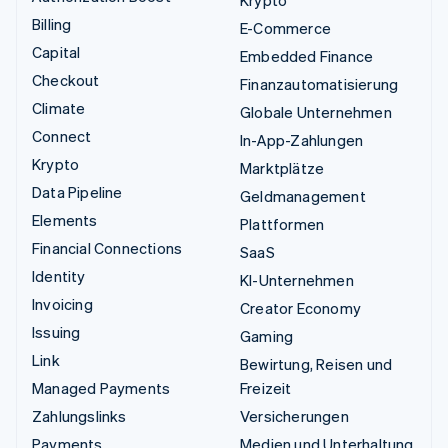
Krypto
Billing
E-Commerce
Capital
Embedded Finance
Checkout
Finanzautomatisierung
Climate
Globale Unternehmen
Connect
In-App-Zahlungen
Krypto
Marktplätze
Data Pipeline
Geldmanagement
Elements
Plattformen
Financial Connections
SaaS
Identity
KI-Unternehmen
Invoicing
Creator Economy
Issuing
Gaming
Link
Bewirtung, Reisen und
Managed Payments
Freizeit
Zahlungslinks
Versicherungen
Payments
Medien und Unterhaltung