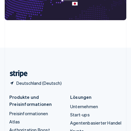
Tschechische Republik
English
Ungarn
English
Vereinigte Arabische Emirate
English
Vereinigte Staaten
English
Español
简体中文
Vereinigtes Königreich
English
Zypern
English
Deutschland (Deutsch)
Produkte und
Lösungen
Preisinformationen
Unternehmen
Preisinformationen
Start-ups
Atlas
Agentenbasierter Handel
Authorization Boost