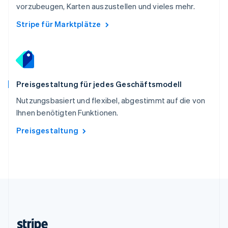
vorzubeugen, Karten auszustellen und vieles mehr.
Slowenien
English
Italiano
Stripe für Marktplätze
Sonderverwaltungsregion Hongkong,
China
English
简体中文
Spanien
Español
English
Preisgestaltung für jedes Geschäftsmodell
Thailand
ไทย
English
Nutzungsbasiert und flexibel, abgestimmt auf die von
Tschechische Republik
Ihnen benötigten Funktionen.
English
Ungarn
Preisgestaltung
English
Vereinigte Arabische Emirate
English
Vereinigte Staaten
English
Español
简体中文
Vereinigtes Königreich
English
Zypern
English