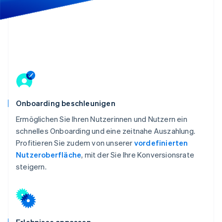
Betrugsprävention
Ecosystem
Atlas
Start-up-Gründung
Partner
Stripe App-Marktplatz
Climate
CO₂-Entnahme
Identity
Online-Identitätsprüfung
Onboarding beschleunigen
Ermöglichen Sie Ihren Nutzerinnen und Nutzern ein
schnelles Onboarding und eine zeitnahe Auszahlung.
Stripe-Sessions 2026
Profitieren Sie zudem von unserer
vordefinierten
Erfahren Sie, wie Stripe Lösungen für die W
Jetzt ansehen
Nutzeroberfläche
, mit der Sie Ihre Konversionsrate
steigern.
Erlebnisse anpassen