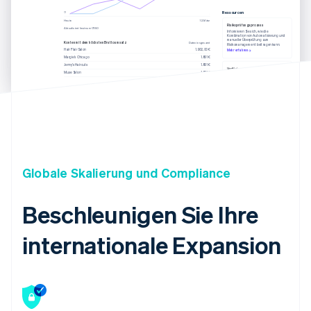
Ressourcen
Heute
12. März
Risikoprüfungsprozess
Aktualisiert heute um 07:50
Informieren Sie sich, wie die
Kombination von Automatisierung und
manueller Überprüfung zum
Konten mit dem höchsten Bruttoumsatz
Daten insgesamt
Risikomanagement beitragen kann.
Hair Flair Salon
1.902,00 €
Mehr erfahren
Margie’s Chicago
1.801 €
Jenny’s Haircuts
1.801 €
Verifizierungsantworten verarbeiten
Muse Salon
1.801 €
Erfahren Sie mehr über die Beziehung
zwischen Onboarding und Verifizierung.
Mehr erfahren
Aktualisiert heute um 07:50
Globale Skalierung und Compliance
Beschleunigen Sie Ihre
internationale Expansion