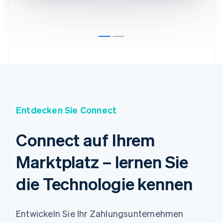
Português
English
Bulgarien
English
Dänemark
English
Deutschland
Deutsch
English
Estland
English
Festlandchina
简体中文
English
Entdecken Sie Connect
Finnland
English
Svenska
Frankreich
Connect auf Ihrem
Français
English
Gibraltar
Marktplatz – lernen Sie
English
Griechenland
die Technologie kennen
English
Indien
English
Entwickeln Sie Ihr Zahlungsunternehmen
Irland