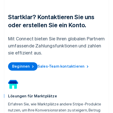
Español
English
Neuseeland
English
Startklar? Kontaktieren Sie uns
Niederlande
Nederlands
English
oder erstellen Sie ein Konto.
Norwegen
English
Österreich
Mit Connect bieten Sie Ihren globalen Partnern
Deutsch
English
umfassende Zahlungsfunktionen und zahlen
Polen
English
sie effizient aus.
Portugal
Português
English
Rumänien
Beginnen
Sales-Team kontaktieren
English
Schweden
Svenska
English
Schweiz
Deutsch
Français
Italiano
English
Lösungen für Marktplätze
Singapur
English
简体中文
Erfahren Sie, wie Marktplätze andere Stripe-Produkte
Slowakei
nutzen, um Ihre Konversionsraten zu steigern, Betrug
English