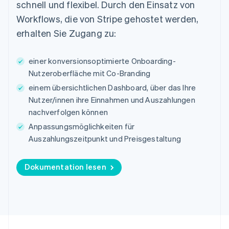
English
schnell und flexibel. Durch den Einsatz von
Italien
Workflows, die von Stripe gehostet werden,
Italiano
English
Japan
erhalten Sie Zugang zu:
日本語
English
Kanada
einer konversionsoptimierte Onboarding-
English
Français
Kroatien
Nutzeroberfläche mit Co-Branding
English
Italiano
einem übersichtlichen Dashboard, über das Ihre
Lettland
Nutzer/innen ihre Einnahmen und Auszahlungen
English
nachverfolgen können
Liechtenstein
Deutsch
English
Anpassungsmöglichkeiten für
Litauen
Auszahlungszeitpunkt und Preisgestaltung
English
Luxemburg
Français
Deutsch
English
Dokumentation lesen
Malaysia
English
简体中文
Malta
English
Mexiko