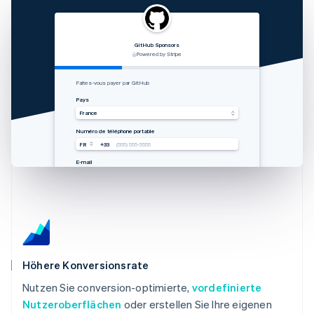
GitHub Sponsors
RVshare
Qwick
Lugg
支付由 STRIPE 支持
Powered by Stripe
Powered by Stripe
Powered by Stripe
Zahlung von Rocket Rides akzeptieren
从 Lugg 收款
Get paid by Qwick
Faites-vous payer par GitHub
Land
国家
Country
Pays
Vereinigte Staaten
中国香港特别行政区
United States
France
Mobilnummer
手机号码
Mobile number
Numéro de téléphone portable
USA
USA
USA
FR
+33
+1
+1
+1
(555) 555-5555
(555) 555-5555
(555) 555-5555
(555) 555-5555
E-Mail
邮箱
Email
E-mail
you@example.com
you@example.com
you@example.com
you@example.com
Höhere Konversionsrate
Nutzen Sie conversion-optimierte,
vordefinierte
Nutzeroberflächen
oder erstellen Sie Ihre eigenen