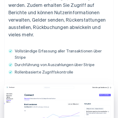
werden. Zudem erhalten Sie Zugriff auf
Berichte und können Nutzerinformationen
verwalten, Gelder senden, Rückerstattungen
ausstellen, Rückbuchungen abwickeln und
vieles mehr.
Vollständige Erfassung aller Transaktionen über
Stripe
Durchführung von Auszahlungen über Stripe
Rollenbasierte Zugriffskontrolle
Einstellungen
Sandboxes
Suchen
Startseite
Connect
Konto erstellen
Payments
Salden
Übersicht
Verbundene Konten
Zu überprüfende Konten
Kundschaft
Connect
Mehr
Aufgaben
Bruttovolumen
Letzte 6 Monate
12.382,22 €
10.205,13 € vorheriger Zeitraum
Fällig am 1. Juni
Abgeschlossen
Verifizierungsantworten verarbeiten
Verifizierungsanforderungen in den
USA