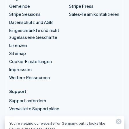
Gemeinde
Stripe Press
Stripe Sessions
Sales-Team kontaktieren
Datenschutz und AGB
Eingeschränkte und nicht
zugelassene Geschäfte
Lizenzen
Sitemap
Cookie-Einstellungen
Impressum
Weitere Ressourcen
Support
Support anfordern
Verwaltete Supportpläne
© 2026 Stripe, LLC
You’re viewing our website for Germany, but it looks like
you’re in the United States.