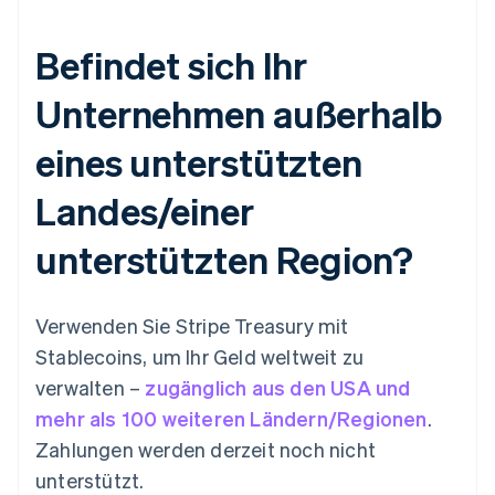
Indien
Befindet sich Ihr
English
Irland
English
Unternehmen außerhalb
Italien
Italiano
English
eines unterstützten
Japan
日本語
English
Landes/einer
Kanada
English
Français
unterstützten Region?
Kroatien
English
Italiano
Lettland
English
Verwenden Sie Stripe Treasury mit
Liechtenstein
Stablecoins, um Ihr Geld weltweit zu
Deutsch
English
Litauen
verwalten –
zugänglich aus den USA und
English
mehr als 100 weiteren Ländern/Regionen
.
Luxemburg
Zahlungen werden derzeit noch nicht
Français
Deutsch
English
Malaysia
unterstützt.
English
简体中文