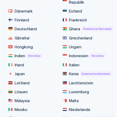
Republik
Dänemark
Estland
Finnland
Frankreich
Deutschland
Ghana
Erweitertes Netzwerk
Gibraltar
Griechenland
Hongkong
Ungarn
Indien
Indonesien
Vorschau
Vorschau
Irland
Italien
Japan
Kenia
Erweitertes Netzwerk
Lettland
Liechtenstein
Litauen
Luxemburg
Malaysia
Malta
Mexiko
Niederlande
Australien