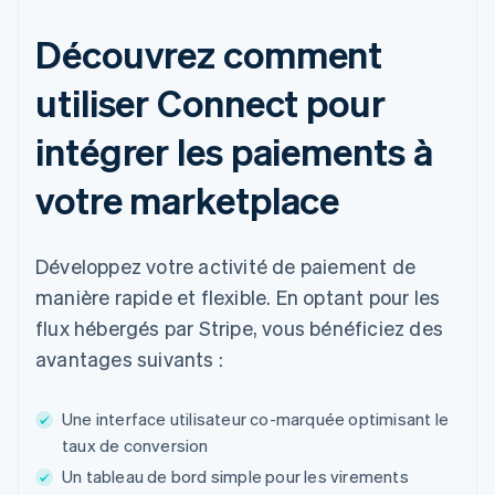
Chine continentale
简体中文
English
Découvrez comment
Chypre
English
utiliser Connect pour
Croatie
English
Italiano
intégrer les paiements à
Danemark
English
votre marketplace
Émirats arabes unis
English
Espagne
Développez votre activité de paiement de
Español
English
Estonie
manière rapide et flexible. En optant pour les
English
flux hébergés par Stripe, vous bénéficiez des
États-Unis
avantages suivants :
English
Español
简体中文
Finlande
English
Svenska
Une interface utilisateur co-marquée optimisant le
France
taux de conversion
Français
English
Gibraltar
Un tableau de bord simple pour les virements
English