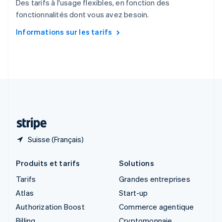
Des tarifs à l'usage flexibles, en fonction des
Singapour
fonctionnalités dont vous avez besoin.
English
简体中文
Slovaquie
Informations sur les tarifs
English
Slovénie
English
Italiano
Suède
Svenska
English
Suisse
Deutsch
Français
Italiano
English
Thaïlande
ไทย
English
Suisse (Français)
Produits et tarifs
Solutions
Tarifs
Grandes entreprises
Atlas
Start-up
Authorization Boost
Commerce agentique
Billing
Cryptomonnaie