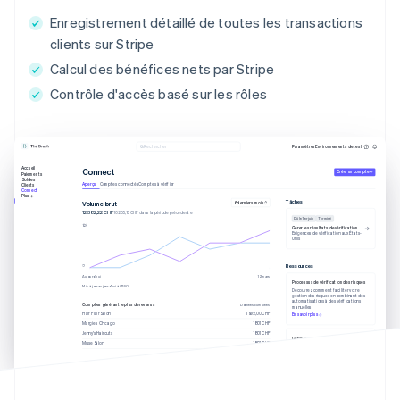
Enregistrement détaillé de toutes les transactions
clients sur Stripe
Calcul des bénéfices nets par Stripe
Contrôle d'accès basé sur les rôles
Paramètres
Environnements de test
Rechercher
Accueil
Connect
Créer un compte
Paiements
Soldes
Aperçu
Comptes connectés
Comptes à vérifier
Clients
Connect
Plus
Tâches
Volume brut
6 derniers mois
12 382,22 CHF
10 205,13 CHF dans la période précédente
Dû le 1er juin
Terminé
Gérer les résultats de vérification
Exigences de vérification aux États-
Unis
Ressources
Aujourd'hui
12 mars
Processus de vérification des risques
Mis à jour aujourd'hui à 07:50
Découvrez comment faciliter votre
gestion des risques en combinant des
automatisations à des vérifications
Comptes générant le plus de revenus
Données cumulées
manuelles.
Hair Flair Salon
1 902,00 CHF
En savoir plus
Margie’s Chicago
1 801 CHF
Jenny’s Haircuts
1 801 CHF
Gérer les résultats de vérification
Muse Salon
1 801 CHF
Découvrez le lien entre inscription et
vérification des utilisateurs.
En savoir plus
Mis à jour aujourd'hui à 07:50