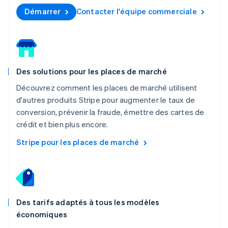
Malte
Démarrer
Contacter l'équipe commerciale
English
Mexique
Español
English
Norvège
English
Nouvelle-Zélande
Des solutions pour les places de marché
English
Découvrez comment les places de marché utilisent
Pays-Bas
Nederlands
English
d'autres produits Stripe pour augmenter le taux de
Pologne
conversion, prévenir la fraude, émettre des cartes de
English
crédit et bien plus encore.
Portugal
Português
English
Stripe pour les places de marché
R.A.S. de Hong Kong, Chine
English
简体中文
République tchèque
English
Roumanie
Des tarifs adaptés à tous les modèles
English
économiques
Royaume-Uni
English