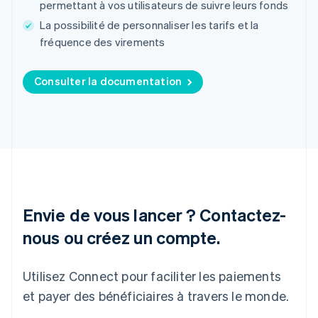
permettant à vos utilisateurs de suivre leurs fonds
Grèce
La possibilité de personnaliser les tarifs et la
English
Hongrie
fréquence des virements
English
Inde
Consulter la documentation
English
Irlande
English
Italie
Italiano
English
Japon
日本語
English
Lettonie
English
Envie de vous lancer ? Contactez-
Liechtenstein
Deutsch
English
nous ou créez un compte.
Lituanie
English
Luxembourg
Utilisez Connect pour faciliter les paiements
Français
Deutsch
English
et payer des bénéficiaires à travers le monde.
Malaisie
English
简体中文