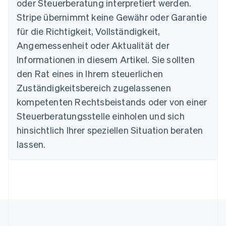
oder Steuerberatung interpretiert werden.
Brasilien
Stripe übernimmt keine Gewähr oder Garantie
Português
English
Bulgarien
für die Richtigkeit, Vollständigkeit,
English
Angemessenheit oder Aktualität der
Dänemark
Informationen in diesem Artikel. Sie sollten
English
Deutschland
den Rat eines in Ihrem steuerlichen
Deutsch
English
Zuständigkeitsbereich zugelassenen
Estland
English
kompetenten Rechtsbeistands oder von einer
Festlandchina
Steuerberatungsstelle einholen und sich
简体中文
English
Finnland
hinsichtlich Ihrer speziellen Situation beraten
English
Svenska
lassen.
Frankreich
Français
English
Gibraltar
English
Griechenland
English
Indien
English