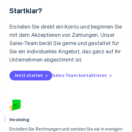
Mexiko
Startklar?
Español
English
Neuseeland
English
Erstellen Sie direkt ein Konto und beginnen Sie
Niederlande
mit dem Akzeptieren von Zahlungen. Unser
Nederlands
English
Norwegen
Sales-Team berät Sie gerne und gestaltet für
English
Sie ein individuelles Angebot, das ganz auf Ihr
Österreich
Deutsch
English
Unternehmen abgestimmt ist.
Polen
English
Portugal
Jetzt starten
Sales-Team kontaktieren
Português
English
Rumänien
English
Schweden
Svenska
English
Schweiz
Deutsch
Français
Italiano
English
Invoicing
Singapur
English
简体中文
Erstellen Sie Rechnungen und senden Sie sie in wenigen