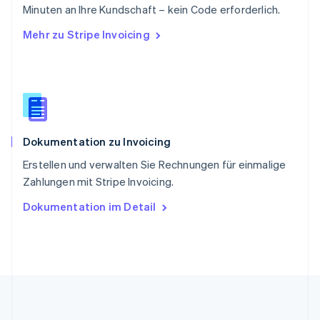
Slowakei
Minuten an Ihre Kundschaft – kein Code erforderlich.
English
Mehr zu Stripe Invoicing
Slowenien
English
Italiano
Sonderverwaltungsregion Hongkong,
China
English
简体中文
Spanien
Español
English
Dokumentation zu Invoicing
Thailand
ไทย
English
Erstellen und verwalten Sie Rechnungen für einmalige
Tschechische Republik
Zahlungen mit Stripe Invoicing.
English
Ungarn
Dokumentation im Detail
English
Vereinigte Arabische Emirate
English
Vereinigte Staaten
English
Español
简体中文
Vereinigtes Königreich
English
Zypern