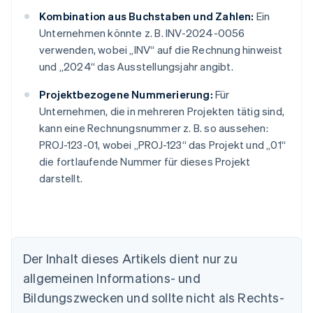
Kombination aus Buchstaben und Zahlen:
Ein
Unternehmen könnte z. B. INV-2024-0056
verwenden, wobei „INV“ auf die Rechnung hinweist
und „2024“ das Ausstellungsjahr angibt.
Projektbezogene Nummerierung:
Für
Unternehmen, die in mehreren Projekten tätig sind,
kann eine Rechnungsnummer z. B. so aussehen:
PROJ-123-01, wobei „PROJ-123“ das Projekt und „01“
die fortlaufende Nummer für dieses Projekt
darstellt.
Der Inhalt dieses Artikels dient nur zu
Australien
allgemeinen Informations- und
English
Belgien
Bildungszwecken und sollte nicht als Rechts-
Nederlands
Français
Deutsch
English