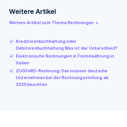
Irland
Weitere Artikel
English
Italien
Italiano
English
Weitere Artikel zum Thema Rechnungen
Japan
日本語
English
Kanada
Kreditorenbuchhaltung oder
English
Français
Debitorenbuchhaltung Was ist der Unterschied?
Kroatien
English
Italiano
Elektronische Rechnungen in Fremdwährung in
Lettland
Italien
English
ZUGFeRD-Rechnung: Das müssen deutsche
Liechtenstein
Unternehmen bei der Rechnungsstellung ab
Deutsch
English
Litauen
2025 beachten
English
Luxemburg
Français
Deutsch
English
Malaysia
English
简体中文
Malta
English