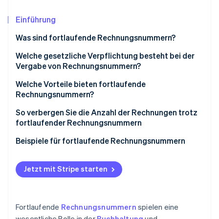
Betrugsprävention
Ecosystem
Atlas
Einführung
Start-up-Gründung
Partner
Stripe App-Marktplatz
Was sind fortlaufende Rechnungsnummern?
Climate
CO₂-Entnahme
Welche gesetzliche Verpflichtung besteht bei der
Vergabe von Rechnungsnummern?
Identity
Online-Identitätsprüfung
Weitere Anforderungen an die Rechnungsstellung
Welche Vorteile bieten fortlaufende
Rechnungsnummern?
So verbergen Sie die Anzahl der Rechnungen trotz
fortlaufender Rechnungsnummern
Stripe-Sessions 2026
Beispiele für fortlaufende Rechnungsnummern
Erfahren Sie, wie Stripe Lösungen für die Wirts
Jetzt ansehen
Jetzt mit Stripe starten
Fortlaufende
Rechnungsnummern
spielen eine
wesentliche Rolle in der
Buchhaltung
und