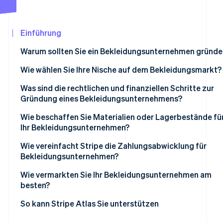
Betrugsprävention
Ecosystem
Atlas
Start-up-Gründung
Partner
Einführung
Stripe App-Marktplatz
Climate
Warum sollten Sie ein Bekleidungsunternehmen gründe
CO₂-Entnahme
Identity
Wie wählen Sie Ihre Nische auf dem Bekleidungsmarkt?
Online-Identitätsprüfung
Wen wollen Sie erreichen?
Was sind die rechtlichen und finanziellen Schritte zur
Gründung eines Bekleidungsunternehmens?
Was zeichnet Ihre Artikel aus?
Unternehmensregistrierung
Wie beschaffen Sie Materialien oder Lagerbestände fü
Welche Kanäle sind sinnvoll?
Ihr Bekleidungsunternehmen?
Stripe-Sessions 2026
Markenrechtliche Kennzeichnung von Designs
Wie stellen Sie sich die Preisgestaltung vor?
Erfahren Sie, wie Stripe Lösungen für die Wir
Lokale Hersteller
Wie vereinfacht Stripe die Zahlungsabwicklung für
Jetzt ansehen
Genehmigungen und Lizenzen
Bekleidungsunternehmen?
Was ist Ihre Leidenschaft?
Großhandelslieferanten
Organisation der Finanzen
Wie vermarkten Sie Ihr Bekleidungsunternehmen am
Dropshipping
besten?
Influencer-Kooperationen
So kann Stripe Atlas Sie unterstützen
Pop-up-Stores
Bei Atlas eine Unternehmensgründung beantragen