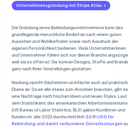
Unternehmensgründung mit Stripe Atlas
E-Mail-Kampagnen
Zahlungen und Bankgeschäfte vor Erhalt der EIN-Num
nutzen
Content-Marketing
Gründungsaktien ohne Einsatz eigener Mittel erwerben
Die Gründung eines Bekleidungsunternehmens kann das
Mund-zu-Mund-Propaganda und Empfehlungsprogra
grundlegende menschliche Bedürfnis nach einem guten
Automatische Einreichung des 83(b)-Steuerformulars
Aussehen und Wohlbefinden sowie nach Ausdruck der
Hochwertige rechtliche Unternehmensdokumente
eigenen Persönlichkeit bedienen. Viele Unternehmerinnen
und Unternehmer fühlen sich von dieser Branche angezoge
Ein Jahr Stripe Payments kostenlos, plus
weil sie so offen ist: Sie können Designs, Stoffe und Brand
Partnergutschriften und Rabatte im Wert von 50.000 
ganz nach Ihren Vorstellungen gestalten.
Kleidung spricht Käuferinnen und Käufer auch auf praktisch
Ebene an. Da wir alle etwas zum Anziehen brauchen, gibt e
eine Nachfrage nach frischen Ideen und neuen Styles. Laut
dem Statistikamt des amerikanischen Arbeitsministeriums
(US Bureau of Labor Statistics, BLS) gaben Kundinnen und
Kunden im Jahr 2023 durchschnittlich
2.041 USD für
Bekleidung und damit verbundene Dienstleistungen
au