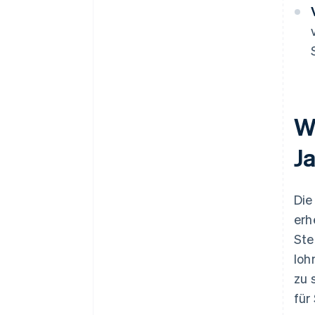
W
J
Die
er
Ste
loh
zu 
für