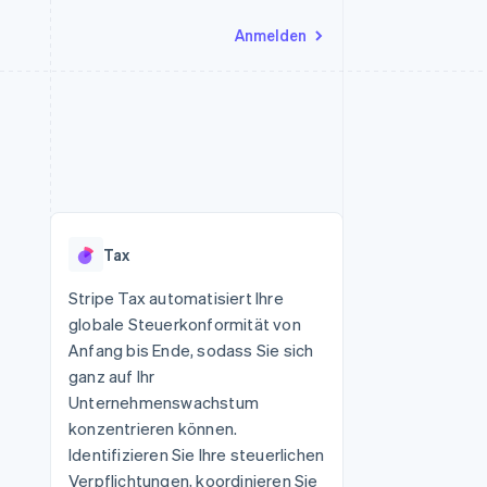
Anmelden
Ressourcen
Ecosystem
Kontakt
nd Marktplätze
Mehr
App-Integrationen
Partner
Sales-Team kontaktieren
Product roadmap
Code-Beispiele
Stripe App-Marktplatz
Partner werden
Ausblick
 Plattformen
Entwickler-Blog
 platforms
eit
API-Status
Radar
Betrugsprävention
eistungen
Tax
Atlas
onen
virtuelle Karten
Start-up-Gründung
Stripe Tax automatisiert Ihre
globale Steuerkonformität von
Climate
CO₂-Entnahme
Anfang bis Ende, sodass Sie sich
ganz auf Ihr
Identity
Online-Identitätsprüfung
Unternehmenswachstum
konzentrieren können.
Identifizieren Sie Ihre steuerlichen
Verpflichtungen, koordinieren Sie