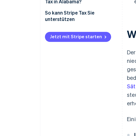
Tax in Alabama?
So kann Stripe Tax Sie
unterstützen
W
Jetzt mit Stripe starten
Der
nie
ges
bed
Sät
ste
erh
Ein