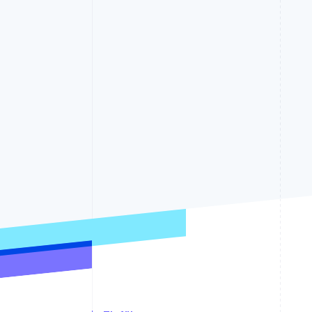
Optimierung der
Datensynchronisier
Autorisierungsraten
Link
Beschleunigter Bezahlvorgang
Financial Connections
Verbundene Finanzdaten