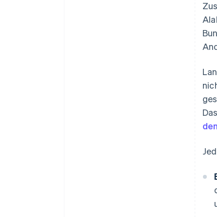
Zus
Ala
Bun
And
Lan
nic
ges
Das
den
Jed