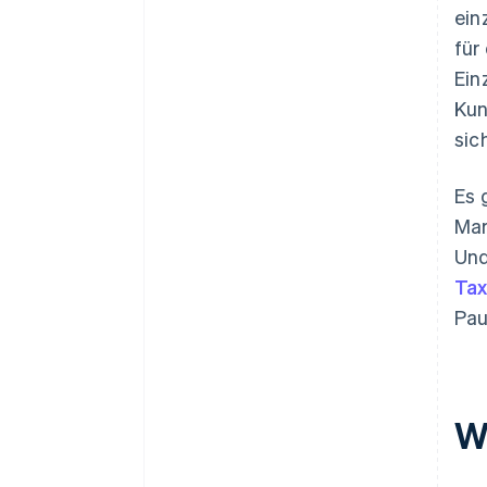
ein
für
Ein
Kun
sic
Es 
Mar
Und
Tax
Pau
W