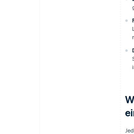
W
e
Jed