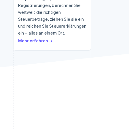
Registrierungen, berechnen Sie
weltweit die richtigen
Steuerbeträge, ziehen Sie sie ein
Stripe-Sessions 2026
Erfahren Sie, wie Stripe
und reichen Sie Steuererklärungen
Lösungen für die
ein – alles an einem Ort.
Wirtschaftsinfrastruktur
Mehr erfahren
für KI aufbaut.
Jetzt ansehen