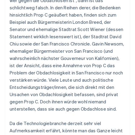
Bulgarien
wer gegen die Obdachlosen ist“, dann ist das
English
schlichtweg falsch. In den Reihen derer, die Bedenken
Dänemark
hinsichtlich Prop C geäußert haben, finden sich zum
English
Beispiel auch Bürgermeisterin London Breed, der
Deutschland
Senator und ehemalige Stadtrat Scott Wiener (dessen
Deutsch
English
Estland
Statement wirklich lesenswert ist), der Stadtrat David
English
Chiu sowie der San Francisco Chronicle. Gavin Newsom,
Festlandchina
ehemaliger Bürgermeister von San Francisco (und
简体中文
English
wahrscheinlich nächster Gouverneur von Kalifornien),
Finnland
ist der Ansicht, dass eine Annahme von Prop C das
English
Svenska
Frankreich
Problem der Obdachlosigkeit in San Francisco nur noch
Français
English
verstärken würde. Viele Leute und auch politische
Gibraltar
Entscheidungsträger/innen, die sich direkt mit den
English
Ursachen von Obdachlosigkeit befassen, sind privat
Griechenland
gegen Prop C. Doch ihnen würde wohl niemand
English
unterstellen, dass sie auch gegen Obdachlose sind.
Indien
English
Irland
Da die Technologiebranche derzeit sehr viel
English
Aufmerksamkeit erfährt, könnte man das Ganze leicht