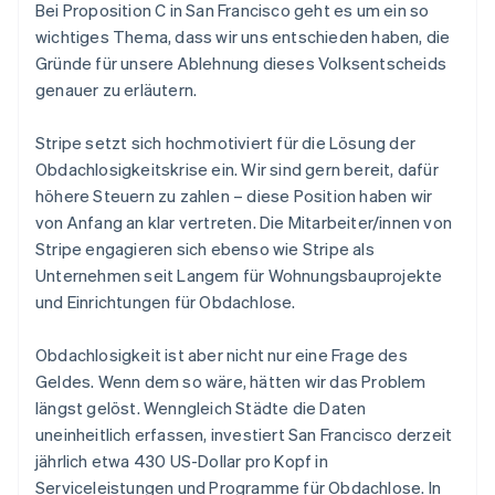
Data Pipeline
Bei Proposition C in San Francisco geht es um ein so
Geldmanagement
Marktplatz auf
Zugriff auf mehr als
Datensynchronisierung
Produkt-Roadmap
wichtiges Thema, dass wir uns entschieden haben, die
Plattformen
Grundlagen der
125
Stripe Sessions
SaaS
Abonnementverwaltung
Gründe für unsere Ablehnung dieses Volksentscheids
Terminal
Karriere
Zahlungen vor Ort
genauer zu erläutern.
Newsroom
So setzen Sie
Authorization
Stripe Press
nutzungsbasierte
Boost
Abrechnung um
Stripe setzt sich hochmotiviert für die Lösung der
Nach Branche
Optimierung der
Stablecoin-gestützte
Obdachlosigkeitskrise ein. Wir sind gern bereit, dafür
Autorisierungsraten
Karten ausgeben: So
Link
KI-Unternehmen
Kontakt
höhere Steuern zu zahlen – diese Position haben wir
geht´s
Beschleunigter
Creator Economy
Bereitstellung und
von Anfang an klar vertreten. Die Mitarbeiter/innen von
Bezahlvorgang
Gaming
Verwaltung von
Sales-Team
Stripe engagieren sich ebenso wie Stripe als
Financial
Bewirtung, Reisen und
Diensten mit Agenten
kontaktieren
Connections
Freizeit
Unternehmen seit Langem für Wohnungsbauprojekte
Partner werden
Verbundene
Versicherungen
und Einrichtungen für Obdachlose.
Medien und
Finanzdaten
Unterhaltung
Ressourcen
Gemeinnützige
Obdachlosigkeit ist aber nicht nur eine Frage des
Organisationen
Geldes. Wenn dem so wäre, hätten wir das Problem
Fachdienstleistungen
App-Integrationen
Mehr
längst gelöst. Wenngleich Städte die Daten
Öffentlicher Sektor
Code-Beispiele
Product roadmap
Einzelhandel
Entwickler-Blog
uneinheitlich erfassen, investiert San Francisco derzeit
Ausblick
API-Status
jährlich etwa 430 US-Dollar pro Kopf in
Radar
Serviceleistungen und Programme für Obdachlose. In