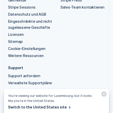
Gemeinde
Stripe Press
Stripe Sessions
Sales-Team kontaktieren
Datenschutz und AGB
Eingeschränkte und nicht
zugelassene Geschäfte
Lizenzen
Sitemap
Cookie-Einstellungen
Weitere Ressourcen
Support
Support anfordern
Verwaltete Supportpläne
You’re viewing our website for Luxembourg, but it looks
© 2026 Stripe, LLC
like you’re in the United States.
Switch to the United States site