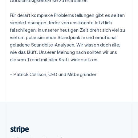
Slowenien
Obdachlosigkeitskrise zu erarbeiten.
English
Italiano
Sonderverwaltungsregion Hongkong,
Für derart komplexe Problemstellungen gibt es selten
China
simple Lösungen. Jeder von uns könnte letztlich
English
简体中文
falschliegen. In unserer heutigen Zeit dreht sich viel zu
Spanien
viel um polarisierende Standpunkte und emotional
Español
English
Thailand
geladene Soundbite-Analysen. Wir wissen doch alle,
ไทย
English
wie das läuft. Unserer Meinung nach sollten wir uns
Tschechische Republik
diesem Trend mit aller Kraft widersetzen.
English
Ungarn
– Patrick Collison, CEO und Mitbegründer
English
Vereinigte Arabische Emirate
English
Vereinigte Staaten
English
Español
简体中文
Vereinigtes Königreich
English
Zypern
English