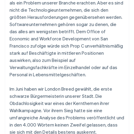
Italien
als ein Problem unserer Branche erachten. Aber es sind
Italiano
English
nicht die Technologieunternehmen, die sich den
Japan
größten Herausforderungen gegenübersehen werden.
日本語
English
Kanada
Softwareunternehmen gehören sogar zu denen, die
English
Français
das alles am wenigsten betrifft. Dem Office of
Kroatien
Economic and Workforce Development von San
English
Italiano
Francisco zufolge würde sich Prop C unverhältnismäßig
Lettland
stark auf Beschäftigte in mittleren Positionen
English
Liechtenstein
auswirken, also zum Beispiel auf
Deutsch
English
Verwaltungsfachkräfte im Einzelhandel oder auf das
Litauen
Personal in Lebensmittelgeschäften.
English
Luxemburg
Im Juni haben wir London Breed gewählt, die erste
Français
Deutsch
English
Malaysia
schwarze Bürgermeisterin unserer Stadt. Die
English
简体中文
Obdachlosigkeit war eines der Kernthemen ihrer
Malta
Wahlkampagne. Vor ihrem Sieg hatte sie eine
English
umfangreiche Analyse des Problems veröffentlicht und
Mexiko
in den 4.000 Wörtern keinen Zweifel gelassen, dass
Español
English
sie sich mit den Details bestens auskennt.