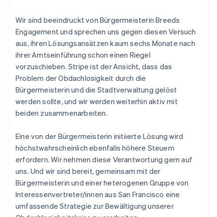
Neuseeland
English
Niederlande
Wir sind beeindruckt von Bürgermeisterin Breeds
Nederlands
English
Engagement und sprechen uns gegen diesen Versuch
Norwegen
aus, ihren Lösungsansätzen kaum sechs Monate nach
English
ihrer Amtseinführung schon einen Riegel
Österreich
vorzuschieben. Stripe ist der Ansicht, dass das
Deutsch
English
Polen
Problem der Obdachlosigkeit durch die
English
Bürgermeisterin und die Stadtverwaltung gelöst
Portugal
werden sollte, und wir werden weiterhin aktiv mit
Português
English
beiden zusammenarbeiten.
Rumänien
English
Schweden
Eine von der Bürgermeisterin initiierte Lösung wird
Svenska
English
höchstwahrscheinlich ebenfalls höhere Steuern
Schweiz
erfordern. Wir nehmen diese Verantwortung gern auf
Deutsch
Français
Italiano
English
uns. Und wir sind bereit, gemeinsam mit der
Singapur
Bürgermeisterin und einer heterogenen Gruppe von
English
简体中文
Slowakei
Interessenvertreter/innen aus San Francisco eine
English
umfassende Strategie zur Bewältigung unserer