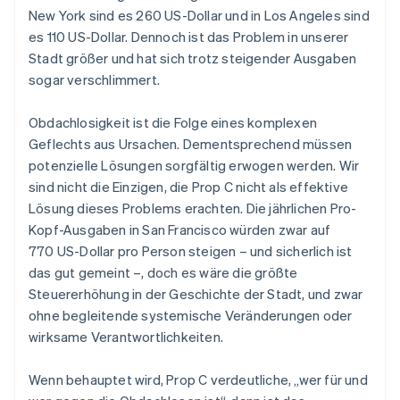
Betrugsprävention
Ecosystem
New York sind es 260 US-Dollar und in Los Angeles sind
Atlas
es 110 US-Dollar. Dennoch ist das Problem in unserer
Start-up-Gründung
Partner
Stadt größer und hat sich trotz steigender Ausgaben
Stripe App-Marktplatz
Climate
sogar verschlimmert.
CO₂-Entnahme
Identity
Obdachlosigkeit ist die Folge eines komplexen
Online-Identitätsprüfung
Geflechts aus Ursachen. Dementsprechend müssen
potenzielle Lösungen sorgfältig erwogen werden. Wir
sind nicht die Einzigen, die Prop C nicht als effektive
Lösung dieses Problems erachten. Die jährlichen Pro-
Kopf-Ausgaben in San Francisco würden zwar auf
Stripe-Sessions 2026
770 US-Dollar pro Person steigen – und sicherlich ist
Erfahren Sie, wie Stripe Lösungen für die Wirts
das gut gemeint –, doch es wäre die größte
Jetzt ansehen
Australien
Steuererhöhung in der Geschichte der Stadt, und zwar
English
ohne begleitende systemische Veränderungen oder
Belgien
wirksame Verantwortlichkeiten.
Nederlands
Français
Deutsch
English
Brasilien
Wenn behauptet wird, Prop C verdeutliche, „wer für und
Português
English