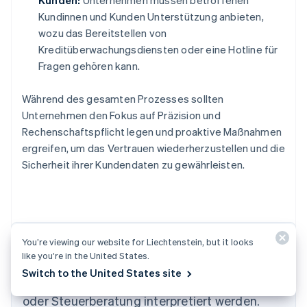
Kunden:
Unternehmen müssen betroffenen
Kundinnen und Kunden Unterstützung anbieten,
wozu das Bereitstellen von
Kreditüberwachungsdiensten oder eine Hotline für
Fragen gehören kann.
Während des gesamten Prozesses sollten
Unternehmen den Fokus auf Präzision und
Rechenschaftspflicht legen und proaktive Maßnahmen
ergreifen, um das Vertrauen wiederherzustellen und die
Sicherheit ihrer Kundendaten zu gewährleisten.
Der Inhalt dieses Artikels dient nur zu
You’re viewing our website for Liechtenstein, but it looks
like you’re in the United States.
allgemeinen Informations- und
Australien
Switch to the United States site
Bildungszwecken und sollte nicht als Rechts-
English
Belgien
oder Steuerberatung interpretiert werden.