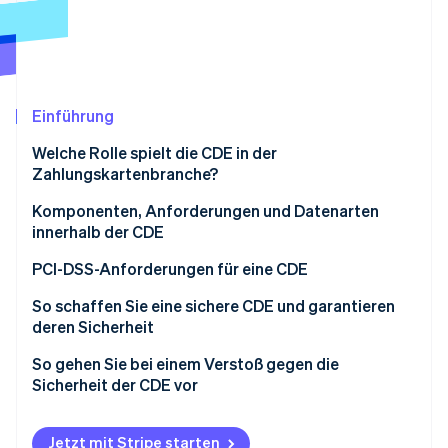
Betrugsprävention
Ecosystem
Atlas
Start-up-Gründung
Partner
Stripe App-Marktplatz
Climate
CO₂-Entnahme
Einführung
Welche Rolle spielt die CDE in der
Zahlungskartenbranche?
Komponenten, Anforderungen und Datenarten
Stripe-Sessions 2026
innerhalb der CDE
Erfahren Sie, wie Stripe Lösungen für die Wirtschaft
Jetzt ansehen
Komponenten
PCI-DSS-Anforderungen für eine CDE
Anforderungen
So schaffen Sie eine sichere CDE und garantieren
deren Sicherheit
Datenarten
So gehen Sie bei einem Verstoß gegen die
Sicherheit der CDE vor
Jetzt mit Stripe starten