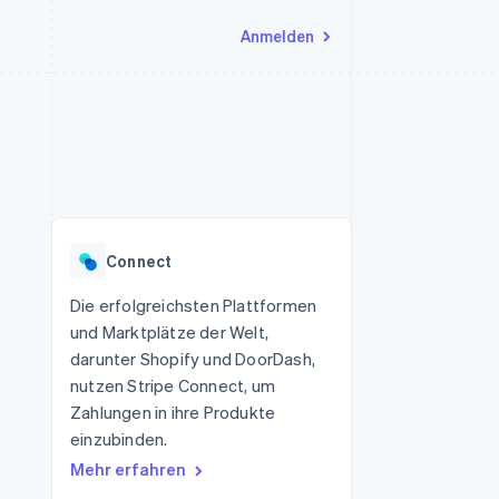
Anmelden
Ressourcen
Ecosystem
Kontakt
nd Marktplätze
Mehr
App-Integrationen
Partner
Sales-Team kontaktieren
Product roadmap
Code-Beispiele
Stripe App-Marktplatz
Partner werden
Ausblick
 Plattformen
Entwickler-Blog
eit
API-Status
Radar
Betrugsprävention
Connect
Atlas
onen
Start-up-Gründung
Die erfolgreichsten Plattformen
und Marktplätze der Welt,
Climate
CO₂-Entnahme
darunter Shopify und DoorDash,
nutzen Stripe Connect, um
Zahlungen in ihre Produkte
einzubinden.
Mehr erfahren