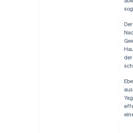
abw
sog
Der
Nac
Gew
Hau
der
sch
Ebe
aus
Yag
eff
ein