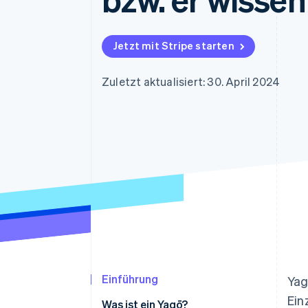
Optimierung der
Datensynchronisier
Autorisierungsraten
Link
Beschleunigter Bezahlvorgang
Jetzt mit Stripe starten
Financial Connections
Verbundene Finanzdaten
Zuletzt aktualisiert: 30. April 2024
Einführung
Yag
Ein
Was ist ein Yagō?