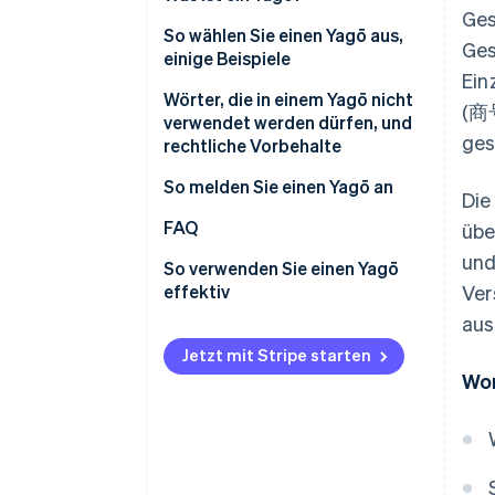
Ges
Brauchen Sie einen Yagō?
So wählen Sie einen Yagō aus,
Ges
einige Beispiele
Vorteile und Nachteile
Ein
Beispiele
Wörter, die in einem Yagō nicht
(商号
verwendet werden dürfen, und
ges
rechtliche Vorbehalte
Bestehender und ähnlicher Yagō
So melden Sie einen Yagō an
Die
FAQ
übe
und
So verwenden Sie einen Yagō
effektiv
Ver
aus
Jetzt mit Stripe starten
Wor