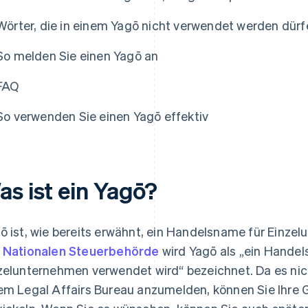
Wörter, die in einem Yagō nicht verwendet werden dürf
So melden Sie einen Yagō an
FAQ
So verwenden Sie einen Yagō effektiv
as ist ein Yagō?
ō ist, wie bereits erwähnt, ein Handelsname für Einze
 Nationalen Steuerbehörde
wird Yagō als „ein Hande
zelunternehmen verwendet wird“ bezeichnet. Da es nich
em Legal Affairs Bureau anzumelden, können Sie Ihre