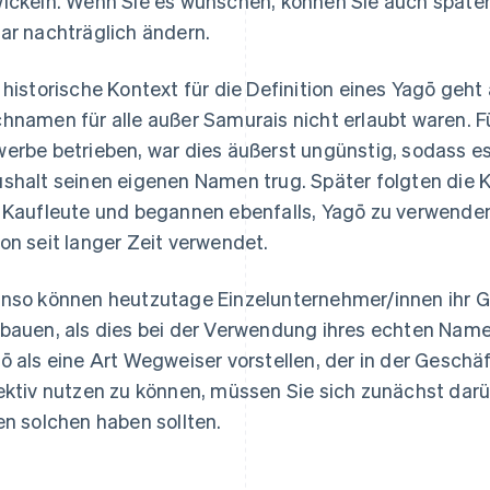
ickeln. Wenn Sie es wünschen, können Sie auch später 
ar nachträglich ändern.
 historische Kontext für die Definition eines Yagō geht
hnamen für alle außer Samurais nicht erlaubt waren. Fü
erbe betrieben, war dies äußerst ungünstig, sodass es
shalt seinen eigenen Namen trug. Später folgten die 
 Kaufleute und begannen ebenfalls, Yagō zu verwende
on seit langer Zeit verwendet.
nso können heutzutage Einzelunternehmer/innen ihr G
bauen, als dies bei der Verwendung ihres echten Namens
ō als eine Art Wegweiser vorstellen, der in der Geschä
ektiv nutzen zu können, müssen Sie sich zunächst darü
en solchen haben sollten.