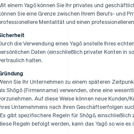
Mit einem Yagō können Sie Ihr privates und geschäftli
können Sie eine Grenze zwischen Ihrem Berufs- und Pri
professionellere Mentalität und einen professionelleren 
Sicherheit
Durch die Verwendung eines Yagō anstelle Ihres echte
persönlichen Daten (einschließlich privater Konten in s
vertraulich halten.
Gründung
Wenn Sie Ihr Unternehmen zu einem späteren Zeitpunk
als Shōgō (Firmenname) verwenden, ohne eine wesen
vorzunehmen. Auf diese Weise können neue Kunden/Ku
Ihres Unternehmens nach Ihren Geschäftserfolgen such
(Es gibt spezifischere Regeln für Shōgō, einschließlic
diese Regeln befolgt werden, kann das Yagō so wie es 