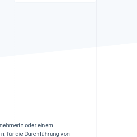
Stripe-Sessions 2026
Erfahren Sie, wie Stripe
Lösungen für die
Wirtschaftsinfrastruktur
für KI aufbaut.
Jetzt ansehen
ernehmerin oder einem
rn, für die Durchführung von