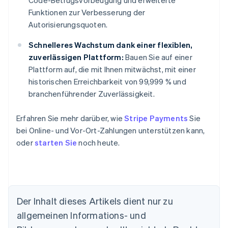
Code-Betrugsvorbeugung und erweiterte
Funktionen zur Verbesserung der
Autorisierungsquoten.
Schnelleres Wachstum dank einer flexiblen,
zuverlässigen Plattform:
Bauen Sie auf einer
Plattform auf, die mit Ihnen mitwächst, mit einer
historischen Erreichbarkeit von 99,999 % und
branchenführender Zuverlässigkeit.
Erfahren Sie mehr darüber, wie
Stripe Payments
Sie
bei Online- und Vor-Ort-Zahlungen unterstützen kann,
oder
starten Sie
noch heute.
Der Inhalt dieses Artikels dient nur zu
Australien
allgemeinen Informations- und
English
Belgien