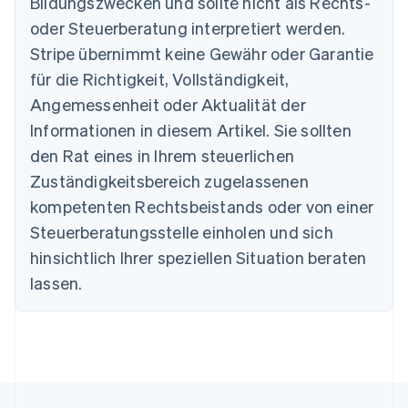
Bildungszwecken und sollte nicht als Rechts-
Nederlands
Français
Deutsch
English
oder Steuerberatung interpretiert werden.
Brasilien
Stripe übernimmt keine Gewähr oder Garantie
Português
English
Bulgarien
für die Richtigkeit, Vollständigkeit,
English
Angemessenheit oder Aktualität der
Dänemark
Informationen in diesem Artikel. Sie sollten
English
Deutschland
den Rat eines in Ihrem steuerlichen
Deutsch
English
Zuständigkeitsbereich zugelassenen
Estland
English
kompetenten Rechtsbeistands oder von einer
Festlandchina
Steuerberatungsstelle einholen und sich
简体中文
English
Finnland
hinsichtlich Ihrer speziellen Situation beraten
English
Svenska
lassen.
Frankreich
Français
English
Gibraltar
English
Griechenland
English
Indien