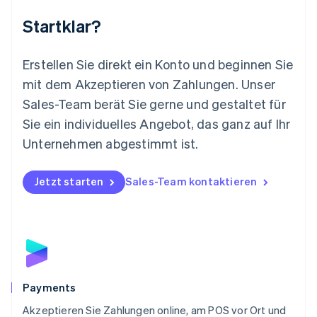
English
Startklar?
Mexiko
Español
English
Neuseeland
Erstellen Sie direkt ein Konto und beginnen Sie
English
mit dem Akzeptieren von Zahlungen. Unser
Niederlande
Nederlands
English
Sales-Team berät Sie gerne und gestaltet für
Norwegen
Sie ein individuelles Angebot, das ganz auf Ihr
English
Österreich
Unternehmen abgestimmt ist.
Deutsch
English
Polen
Jetzt starten
Sales-Team kontaktieren
English
Portugal
Português
English
Rumänien
English
Schweden
Svenska
English
Schweiz
Payments
Deutsch
Français
Italiano
English
Akzeptieren Sie Zahlungen online, am POS vor Ort und
Singapur