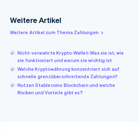
English
Irland
Weitere Artikel
English
Italien
Italiano
English
Weitere Artikel zum Thema Zahlungen
Japan
日本語
English
Kanada
Nicht-verwahrte Krypto-Wallet: Was sie ist, wie
English
Français
sie funktioniert und warum sie wichtig ist
Kroatien
English
Italiano
Welche Kryptowährung konzentriert sich auf
Lettland
schnelle grenzüberschreitende Zahlungen?
English
Nutzen Stablecoins Blockchain und welche
Liechtenstein
Risiken und Vorteile gibt es?
Deutsch
English
Litauen
English
Luxemburg
Français
Deutsch
English
Malaysia
English
简体中文
Malta