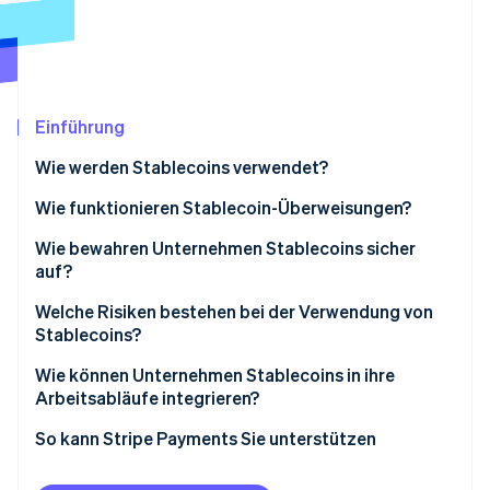
Betrugsprävention
Ecosystem
Atlas
Start-up-Gründung
Partner
Stripe App-Marktplatz
Climate
CO₂-Entnahme
Einführung
Wie werden Stablecoins verwendet?
Wie funktionieren Stablecoin-Überweisungen?
Stripe-Sessions 2026
Wie bewahren Unternehmen Stablecoins sicher
Erfahren Sie, wie Stripe Lösungen für die Wirtschaft
auf?
Jetzt ansehen
Welche Risiken bestehen bei der Verwendung von
Stablecoins?
Wie können Unternehmen Stablecoins in ihre
Arbeitsabläufe integrieren?
So kann Stripe Payments Sie unterstützen