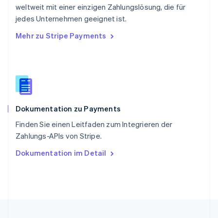
English
简体中文
weltweit mit einer einzigen Zahlungslösung, die für
Slowakei
jedes Unternehmen geeignet ist.
English
Mehr zu Stripe Payments
Slowenien
English
Italiano
Sonderverwaltungsregion Hongkong,
China
English
简体中文
Spanien
Español
English
Dokumentation zu Payments
Thailand
ไทย
English
Finden Sie einen Leitfaden zum Integrieren der
Tschechische Republik
Zahlungs-APIs von Stripe.
English
Ungarn
Dokumentation im Detail
English
Vereinigte Arabische Emirate
English
Vereinigte Staaten
English
Español
简体中文
Vereinigtes Königreich
English