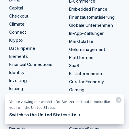
E-Commerce
Capital
Embedded Finance
Checkout
Finanzautomatisierung
Climate
Globale Unternehmen
Connect
In-App-Zahlungen
Krypto
Marktplätze
Data Pipeline
Geldmanagement
Elements
Plattformen
Financial Connections
SaaS
Identity
KI-Unternehmen
Invoicing
Creator Economy
Issuing
Gaming
Link
Bewirtung, Reisen und
You’re viewing our website for Switzerland, but it looks like
Managed Payments
Freizeit
you’re in the United States.
Zahlungslinks
Versicherungen
Switch to the United States site
Payments
Medien und Unterhaltung
Payouts
Gemeinnützige