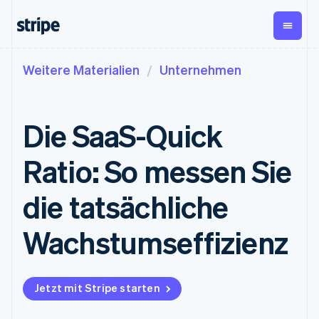
Weitere Materialien
Unternehmen
Nach Phase
Dokumentation
Wissenswertes
Payments
Umsatz
Unternehmen
Stripe-Dokumentation
Blog
Payments
Billing
Start-ups
API-Referenz
Kundenstories
Die SaaS-Quick
Online-Zahlungen
Wiederkehrender Umsatz
Bibliotheken und SDKs
Leitfäden
Managed Payments
Metronome
Stripe Apps
Nutzungsbasierte
Ratio: So messen Sie
Lösung für
Abrechnung
Nach Use Case
eingetragene
Abonnements
Support
Händler/innen
Payment links
Abonnementverwaltung
die tatsächliche
Leitfäden
Agentenbasierter
No-Code-
Invoicing
Handel
Support anfordern
Zahlungen
Einmalig oder wiederkehrend
Crypto
Grundlagen: Online-
Verwaltete Support-
Wachstumseffizienz
Checkout
Tax
E-Commerce
Zahlungen akzeptieren
Pläne
Vorgefertigte
Verkaufs- und USt.-
Embedded Finance
Fachdienstleistungen
Zahlungs-UIs
Optimierung
Finanzautomatisierung
So integrieren Sie einen
Elements
Revenue Recognition
vorkonfigurierten
Flexible UI-
Buchhaltungsautomatisierung
Jetzt mit Stripe starten
Globale Unternehmen
Bezahlvorgang
Komponenten
Stripe Sigma
In-App-Zahlungen
So bauen Sie eine
Benutzerdefinierte Berichte
Zahlungsmethoden
Unternehmen
Marktplätze
Plattform oder einen