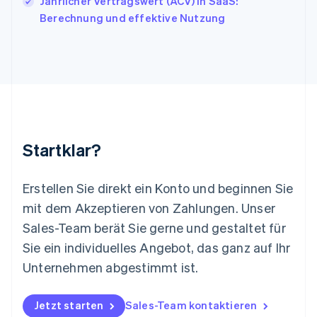
Jährlicher Vertragswert (ACV) in SaaS:
Liechtenstein
Berechnung und effektive Nutzung
Deutsch
English
Litauen
English
Luxemburg
Français
Deutsch
English
Malaysia
English
简体中文
Malta
English
Startklar?
Mexiko
Español
English
Neuseeland
Erstellen Sie direkt ein Konto und beginnen Sie
English
mit dem Akzeptieren von Zahlungen. Unser
Niederlande
Nederlands
English
Sales-Team berät Sie gerne und gestaltet für
Norwegen
Sie ein individuelles Angebot, das ganz auf Ihr
English
Österreich
Unternehmen abgestimmt ist.
Deutsch
English
Polen
Jetzt starten
Sales-Team kontaktieren
English