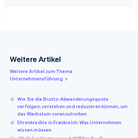
Finnland
English
Svenska
Frankreich
Français
English
Gibraltar
English
Griechenland
English
Indien
Weitere Artikel
English
Irland
Weitere Artikel zum Thema
English
Italien
Unternehmensführung
Italiano
English
Japan
日本語
English
Wie Sie die Brutto-Abwanderungsquote
Kanada
verfolgen, verstehen und reduzieren können, um
English
Français
das Wachstum voranzutreiben
Kroatien
English
Italiano
Ehrenkredite in Frankreich: Was Unternehmen
Lettland
wissen müssen
English