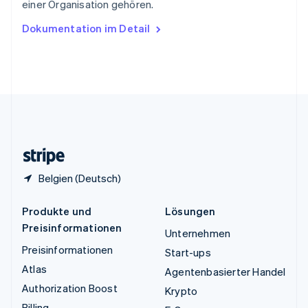
einer Organisation gehören.
English
Ungarn
Dokumentation im Detail
English
Vereinigte Arabische Emirate
English
Vereinigte Staaten
English
Español
简体中文
Vereinigtes Königreich
English
Zypern
English
Belgien (Deutsch)
Produkte und
Lösungen
Preisinformationen
Unternehmen
Preisinformationen
Start-ups
Atlas
Agentenbasierter Handel
Authorization Boost
Krypto
Billing