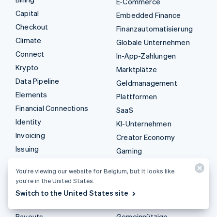
E-Commerce
Capital
Embedded Finance
Checkout
Finanzautomatisierung
Climate
Globale Unternehmen
Connect
In-App-Zahlungen
Krypto
Marktplätze
Data Pipeline
Geldmanagement
Elements
Plattformen
Financial Connections
SaaS
Identity
KI-Unternehmen
Invoicing
Creator Economy
Issuing
Gaming
Link
Bewirtung, Reisen und
You’re viewing our website for Belgium, but it looks like
Managed Payments
Freizeit
you’re in the United States.
Zahlungslinks
Versicherungen
Switch to the United States site
Payments
Medien und Unterhaltung
Payouts
Gemeinnützige