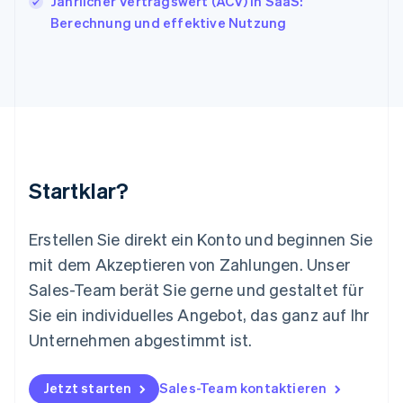
Jährlicher Vertragswert (ACV) in SaaS:
Liechtenstein
Berechnung und effektive Nutzung
Deutsch
English
Litauen
English
Luxemburg
Français
Deutsch
English
Malaysia
English
简体中文
Malta
English
Startklar?
Mexiko
Español
English
Neuseeland
Erstellen Sie direkt ein Konto und beginnen Sie
English
mit dem Akzeptieren von Zahlungen. Unser
Niederlande
Nederlands
English
Sales-Team berät Sie gerne und gestaltet für
Norwegen
Sie ein individuelles Angebot, das ganz auf Ihr
English
Österreich
Unternehmen abgestimmt ist.
Deutsch
English
Polen
Jetzt starten
Sales-Team kontaktieren
English