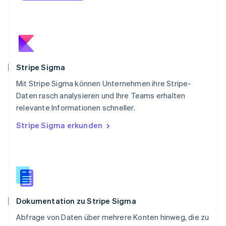
Portugal
Português
English
Rumänien
English
Schweden
Svenska
English
Schweiz
Stripe Sigma
Deutsch
Français
Italiano
English
Mit Stripe Sigma können Unternehmen ihre Stripe-
Singapur
English
简体中文
Daten rasch analysieren und Ihre Teams erhalten
Slowakei
relevante Informationen schneller.
English
Stripe Sigma erkunden
Slowenien
English
Italiano
Sonderverwaltungsregion Hongkong,
China
English
简体中文
Spanien
Español
English
Dokumentation zu Stripe Sigma
Thailand
ไทย
English
Abfrage von Daten über mehrere Konten hinweg, die zu
Tschechische Republik