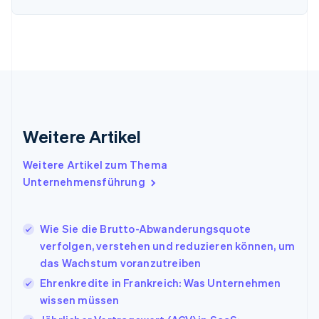
Finnland
English
Svenska
Frankreich
Français
English
Gibraltar
English
Griechenland
English
Indien
Weitere Artikel
English
Irland
Weitere Artikel zum Thema
English
Italien
Unternehmensführung
Italiano
English
Japan
日本語
English
Wie Sie die Brutto-Abwanderungsquote
Kanada
verfolgen, verstehen und reduzieren können, um
English
Français
das Wachstum voranzutreiben
Kroatien
English
Italiano
Ehrenkredite in Frankreich: Was Unternehmen
Lettland
wissen müssen
English