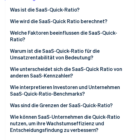
Betrugsprävention
Ecosystem
Was ist die SaaS-Quick-Ratio?
Atlas
Start-up-Gründung
Partner
Wie wird die SaaS-Quick Ratio berechnet?
Stripe App-Marktplatz
Climate
CO₂-Entnahme
Welche Faktoren beeinflussen die SaaS-Quick-
Ratio?
Identity
Online-Identitätsprüfung
Warum ist die SaaS-Quick-Ratio für die
Umsatzrentabilität von Bedeutung?
Wie unterscheidet sich die SaaS-Quick Ratio von
anderen SaaS-Kennzahlen?
Stripe-Sessions 2026
Wie interpretieren Investoren und Unternehmen
Erfahren Sie, wie Stripe Lösungen für die Wirts
SaaS-Quick-Ratio-Benchmarks?
Jetzt ansehen
Was sind die Grenzen der SaaS-Quick-Ratio?
Wie können SaaS-Unternehmen die Quick-Ratio
nutzen, um ihre Wachstumseffizienz und
Entscheidungsfindung zu verbessern?