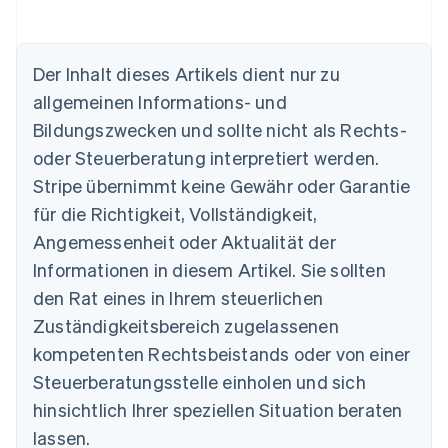
Der Inhalt dieses Artikels dient nur zu
allgemeinen Informations- und
Bildungszwecken und sollte nicht als Rechts-
Australien
oder Steuerberatung interpretiert werden.
English
Belgien
Stripe übernimmt keine Gewähr oder Garantie
Nederlands
Français
Deutsch
English
für die Richtigkeit, Vollständigkeit,
Brasilien
Português
English
Angemessenheit oder Aktualität der
Bulgarien
Informationen in diesem Artikel. Sie sollten
English
Dänemark
den Rat eines in Ihrem steuerlichen
English
Zuständigkeitsbereich zugelassenen
Deutschland
kompetenten Rechtsbeistands oder von einer
Deutsch
English
Estland
Steuerberatungsstelle einholen und sich
English
hinsichtlich Ihrer speziellen Situation beraten
Festlandchina
lassen.
简体中文
English