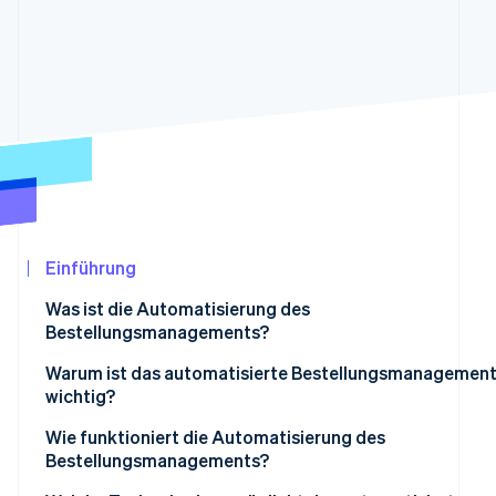
Betrugsprävention
Ecosystem
Atlas
Start-up-Gründung
Partner
Stripe App-Marktplatz
Climate
CO₂-Entnahme
Identity
Online-Identitätsprüfung
Einführung
Stripe-Sessions 2026
Was ist die Automatisierung des
Erfahren Sie, wie Stripe Lösungen für die Wirtschaf
Bestellungsmanagements?
Jetzt ansehen
Warum ist das automatisierte Bestellungsmanagemen
wichtig?
Wie funktioniert die Automatisierung des
Bestellungsmanagements?