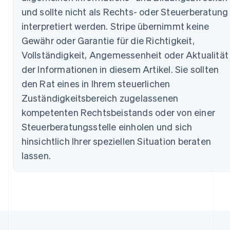
Australien
und sollte nicht als Rechts- oder Steuerberatung
English
interpretiert werden. Stripe übernimmt keine
Belgien
Gewähr oder Garantie für die Richtigkeit,
Nederlands
Français
Deutsch
English
Brasilien
Vollständigkeit, Angemessenheit oder Aktualität
Português
English
der Informationen in diesem Artikel. Sie sollten
Bulgarien
den Rat eines in Ihrem steuerlichen
English
Dänemark
Zuständigkeitsbereich zugelassenen
English
kompetenten Rechtsbeistands oder von einer
Deutschland
Deutsch
English
Steuerberatungsstelle einholen und sich
Estland
hinsichtlich Ihrer speziellen Situation beraten
English
Festlandchina
lassen.
简体中文
English
Finnland
English
Svenska
Frankreich
Français
English
Gibraltar
English