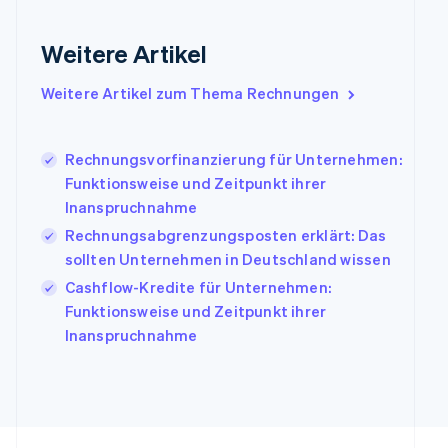
Griechenland
English
Weitere Artikel
Indien
English
Weitere Artikel zum Thema Rechnungen
Irland
English
Italien
Rechnungsvorfinanzierung für Unternehmen:
Italiano
English
Japan
Funktionsweise und Zeitpunkt ihrer
日本語
English
Inanspruchnahme
Kanada
Rechnungsabgrenzungsposten erklärt: Das
English
Français
sollten Unternehmen in Deutschland wissen
Kroatien
English
Italiano
Cashflow-Kredite für Unternehmen:
Lettland
Funktionsweise und Zeitpunkt ihrer
English
Inanspruchnahme
Liechtenstein
Deutsch
English
Litauen
English
Luxemburg
Français
Deutsch
English