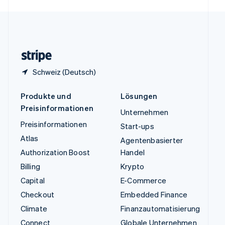
English
Español
简体中文
Vereinigtes Königreich
English
Zypern
English
Schweiz (Deutsch)
Produkte und
Lösungen
Preisinformationen
Unternehmen
Preisinformationen
Start-ups
Atlas
Agentenbasierter
Authorization Boost
Handel
Billing
Krypto
Capital
E-Commerce
Checkout
Embedded Finance
Climate
Finanzautomatisierung
Connect
Globale Unternehmen