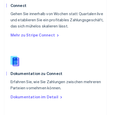
Schweiz
Connect
Deutsch
Français
Italiano
English
Singapur
Gehen Sie innerhalb von Wochen statt Quartalen live
English
简体中文
und etablieren Sie ein profitables Zahlungsgeschäft,
Slowakei
das sich mühelos skalieren lässt.
English
Mehr zu Stripe Connect
Slowenien
English
Italiano
Sonderverwaltungsregion Hongkong,
China
English
简体中文
Spanien
Español
English
Thailand
Dokumentation zu Connect
ไทย
English
Erfahren Sie, wie Sie Zahlungen zwischen mehreren
Tschechische Republik
Parteien vornehmen können.
English
Ungarn
Dokumentation im Detail
English
Vereinigte Arabische Emirate
English
Vereinigte Staaten