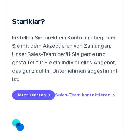
Malaysia
English
简体中文
Malta
Startklar?
English
Mexiko
Español
English
Erstellen Sie direkt ein Konto und beginnen
Neuseeland
Sie mit dem Akzeptieren von Zahlungen.
English
Niederlande
Unser Sales-Team berät Sie gerne und
Nederlands
English
gestaltet für Sie ein individuelles Angebot,
Norwegen
das ganz auf Ihr Unternehmen abgestimmt
English
Österreich
ist.
Deutsch
English
Polen
Jetzt starten
Sales-Team kontaktieren
English
Portugal
Português
English
Rumänien
English
Schweden
Svenska
English