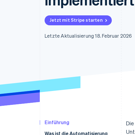
Optimierung der
Datensynchronisier
Autorisierungsraten
Link
Beschleunigter Bezahlvorgang
Jetzt mit Stripe starten
Financial Connections
Verbundene Finanzdaten
Letzte Aktualisierung 18. Februar 2026
Einführung
Die
Unt
Was ist die Automatisierung