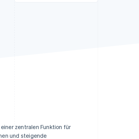
Stripe-Sessions 2026
Erfahren Sie, wie Stripe
Lösungen für die
Wirtschaftsinfrastruktur
für KI aufbaut.
Jetzt ansehen
iner zentralen Funktion für
men und steigende