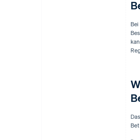
B
Bei
Bes
kan
Reg
W
B
Das
Bet