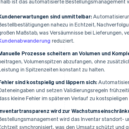
halb ist das automatisierte Bestellungsmanagement w
Kundenerwartungen sind unmittelbar:
Automatisierun
Bestellbestätigungen nahezu in Echtzeit, Nachverfol
großen Maßstab, was Versäumnisse bei Lieferungen, v
Kundenabwanderung
reduziert.
Manuelle Prozesse scheitern an Volumen und Komple
beitragen, Volumenspitzen abzufangen, ohne zusätzlich
Leistung in Spitzenzeiten konstant zu halten.
Fehler sind kostspielig und läppern sich:
Automatisier
Dateneingaben und setzen Validierungsregeln frühzeiti
dass kleine Fehler im späteren Verlauf zu kostspielige
Inventartransparenz wird zur Wachstumseinschränk
Bestellungsmanagement wird das Inventar standort- u
Echtzeit synchronisiert, was den Umsatz schützt und g