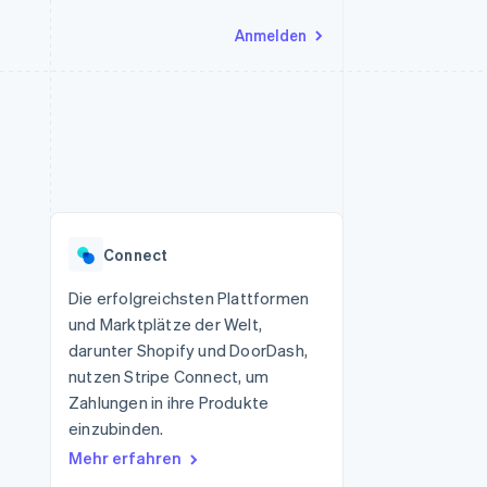
Anmelden
Ressourcen
Ecosystem
Kontakt
nd Marktplätze
Mehr
App-Integrationen
Partner
Sales-Team kontaktieren
Product roadmap
Code-Beispiele
Stripe App-Marktplatz
Partner werden
Ausblick
 Plattformen
Entwickler-Blog
eit
API-Status
Radar
Betrugsprävention
Connect
Atlas
onen
Start-up-Gründung
Die erfolgreichsten Plattformen
und Marktplätze der Welt,
Climate
CO₂-Entnahme
darunter Shopify und DoorDash,
nutzen Stripe Connect, um
Zahlungen in ihre Produkte
einzubinden.
Mehr erfahren