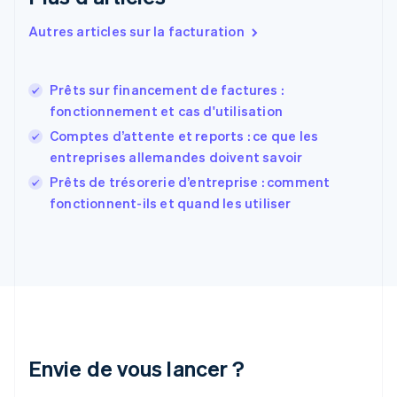
Español
English
Estonie
Autres articles sur la facturation
English
États-Unis
English
Español
简体中文
Prêts sur financement de factures :
Finlande
English
Svenska
fonctionnement et cas d'utilisation
France
Comptes d’attente et reports : ce que les
Français
English
entreprises allemandes doivent savoir
Gibraltar
English
Prêts de trésorerie d’entreprise : comment
Grèce
fonctionnent-ils et quand les utiliser
English
Hongrie
English
Inde
English
Irlande
English
Italie
Italiano
English
Envie de vous lancer ?
Japon
日本語
English