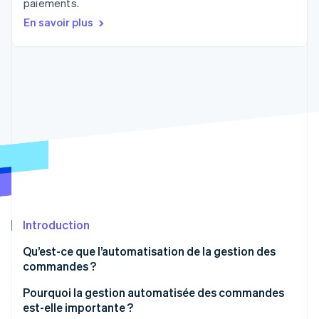
paiements.
Découvrez les prochaines évolutions
Commerce en ligne
En savoir plus
Radar
Prévention de la fraude
Écosystème
Atlas
Constitution de start-up
Partenaires
Climate
Stripe App Marketplace
Élimination du carbone
Identity
Vérification de l'identité
Introduction
Stripe Sessions 2026
Découvrez comment Stripe construit l’infrastructure écono
Qu’est-ce que l’automatisation de la gestion des
Regarder la vidéo
commandes ?
Pourquoi la gestion automatisée des commandes
est-elle importante ?