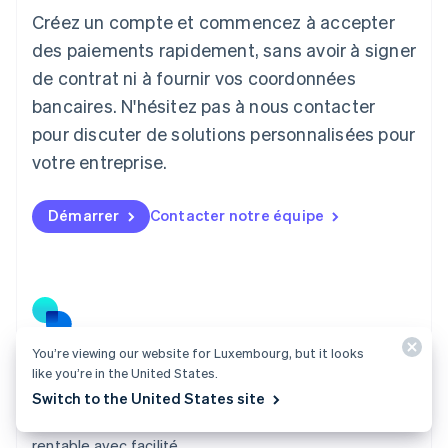
Créez un compte et commencez à accepter
Lettonie
English
des paiements rapidement, sans avoir à signer
Liechtenstein
de contrat ni à fournir vos coordonnées
Deutsch
English
Lituanie
bancaires. N'hésitez pas à nous contacter
English
pour discuter de solutions personnalisées pour
Luxembourg
votre entreprise.
Français
Deutsch
English
Malaisie
English
简体中文
Démarrer
Contacter notre équipe
Malte
English
Mexique
Español
English
Norvège
English
Nouvelle-Zélande
You’re viewing our website for Luxembourg, but it looks
English
Connect
like you’re in the United States.
Pays-Bas
Lancez-vous en quelques semaines au lieu de plusieurs
Switch to the United States site
Nederlands
English
trimestres, et développez une activité de paiement
Pologne
English
rentable avec facilité.