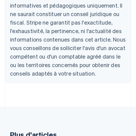
English
informatives et pédagogiques uniquement. Il
Autriche
ne saurait constituer un conseil juridique ou
Deutsch
English
Belgique
fiscal. Stripe ne garantit pas l'exactitude,
Nederlands
Français
Deutsch
English
l'exhaustivité, la pertinence, ni l'actualité des
Brésil
Português
English
informations contenues dans cet article. Nous
Bulgarie
vous conseillons de solliciter l'avis d'un avocat
English
Canada
compétent ou d'un comptable agréé dans le
English
Français
ou les territoires concernés pour obtenir des
Chine continentale
conseils adaptés à votre situation.
简体中文
English
Chypre
English
Croatie
English
Italiano
Danemark
English
Émirats arabes unis
English
Espagne
Plus d'articles