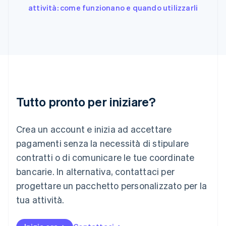
English
attività: come funzionano e quando utilizzarli
Irlanda
English
Italia
Italiano
English
Lettonia
English
Liechtenstein
Deutsch
English
Lituania
Tutto pronto per iniziare?
English
Lussemburgo
Crea un account e inizia ad accettare
Français
Deutsch
English
Malaysia
pagamenti senza la necessità di stipulare
English
简体中文
contratti o di comunicare le tue coordinate
Malta
English
bancarie. In alternativa, contattaci per
Messico
progettare un pacchetto personalizzato per la
Español
English
Norvegia
tua attività.
English
Nuova Zelanda