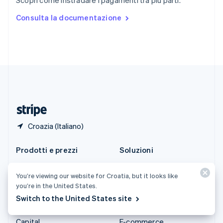
Scopri come instradare i pagamenti tra più parti.
Español
English
Stati Uniti
Consulta la documentazione
English
Español
简体中文
Svezia
Svenska
English
Svizzera
Deutsch
Français
Italiano
English
Thailandia
ไทย
English
Ungheria
English
Croazia (Italiano)
Prodotti e prezzi
Soluzioni
Tariffe
Aziende
You’re viewing our website for Croatia, but it looks like
Atlas
Start-up
you’re in the United States.
Authorization Boost
Commercio agentico
Switch to the United States site
Billing
Criptovalute
Capital
E-commerce