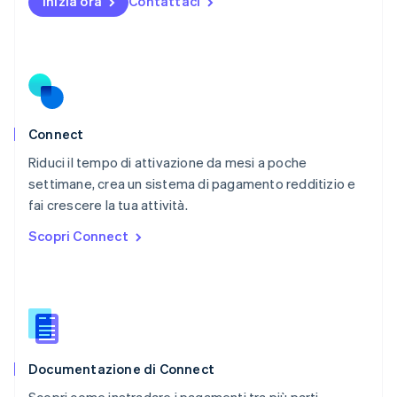
Inizia ora
Contattaci
English
Paesi Bassi
Nederlands
English
Polonia
English
Portogallo
Português
English
RAS di Hong Kong, Cina
Connect
English
简体中文
Riduci il tempo di attivazione da mesi a poche
Regno Unito
English
settimane, crea un sistema di pagamento redditizio e
Repubblica Ceca
fai crescere la tua attività.
English
Scopri Connect
Romania
English
Singapore
English
简体中文
Slovacchia
English
Slovenia
English
Italiano
Documentazione di Connect
Spagna