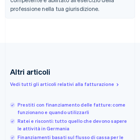
English
Croazia
professione nella tua giurisdizione.
English
Italiano
Danimarca
English
Emirati Arabi Uniti
English
Estonia
English
Finlandia
English
Svenska
Altri articoli
Francia
Français
English
Vedi tutti gli articoli relativi alla fatturazione
Germania
Deutsch
English
Giappone
日本語
English
Prestiti con finanziamento delle fatture: come
Gibilterra
funzionano e quando utilizzarli
English
Ratei e risconti: tutto quello che devono sapere
Grecia
le attività in Germania
English
India
Finanziamenti basati sul flusso di cassa per le