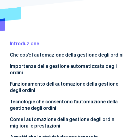
Scopri cosa ti aspetta
Radar
Ecosistema
Prevenzione delle frodi
Partner
Atlas
Stripe App Marketplace
Costituzione di start-up
Introduzione
Climate
Rimozione del carbonio
Che cos’è l’automazione della gestione degli ordini
Identity
Verifica online dell'identità
Importanza della gestione automatizzata degli
ordini
Funzionamento dell’automazione della gestione
degli ordini
Stripe Sessions 2026
Tecnologie che consentono l’automazione della
Scopri come Stripe sta costruendo l'infrastruttura economi
gestione degli ordini
Guarda ora
Come l’automazione della gestione degli ordini
migliora le prestazioni
Aspetti che le attività devono tenere in