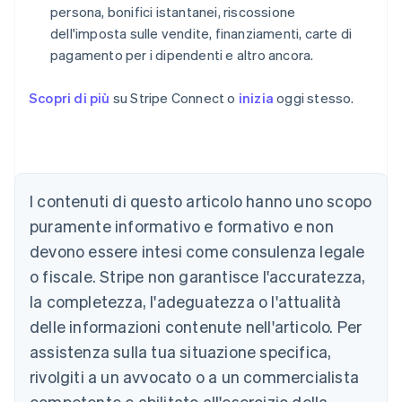
persona, bonifici istantanei, riscossione
dell'imposta sulle vendite, finanziamenti, carte di
pagamento per i dipendenti e altro ancora.
Scopri di più
su Stripe Connect o
inizia
oggi stesso.
Australia
English
Austria
Deutsch
English
I contenuti di questo articolo hanno uno scopo
Belgio
puramente informativo e formativo e non
Nederlands
Français
Deutsch
English
Brasile
devono essere intesi come consulenza legale
Português
English
o fiscale. Stripe non garantisce l'accuratezza,
Bulgaria
la completezza, l'adeguatezza o l'attualità
English
Canada
delle informazioni contenute nell'articolo. Per
English
Français
assistenza sulla tua situazione specifica,
Cina continentale
简体中文
English
rivolgiti a un avvocato o a un commercialista
Cipro
competente e abilitato all'esercizio della